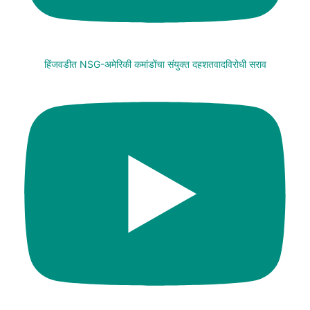
हिंजवडीत NSG-अमेरिकी कमांडोंचा संयुक्त दहशतवादविरोधी सराव