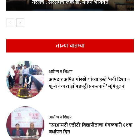
गरजेचे : सरसंघचालक डाॅ. मोहन भागवत
ताज्या बातम्या
आरोग्य व शिक्षण
आमदार अमित गोरखे यांच्या हस्ते ‘नवी दिशा –
शून्य कचरा झोपडपट्टी प्रकल्पाचे’ भूमिपूजन
आरोग्य व शिक्षण
‘एमआयटी एडीटी’ विद्यापीठाचा मंगळवारी ११वा
वर्धापन दिन