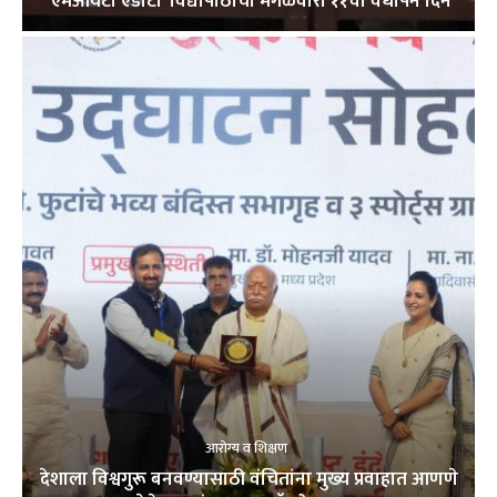
‘एमआयटी एडीटी’ विद्यापीठाचा मंगळवारी ११वा वर्धापन दिन
आरोग्य व शिक्षण
देशाला विश्वगुरू बनवण्यासाठी वंचितांना मुख्य प्रवाहात आणणे