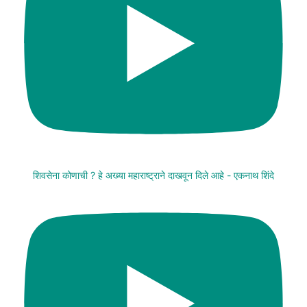
शिवसेना कोणाची ? हे अख्या महाराष्ट्राने दाखवून दिले आहे - एकनाथ शिंदे