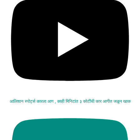
आलिशान स्पोर्ट्स कारला आग , काही मिनिटांत ३ कोटींची कार आगीत जळून खाक