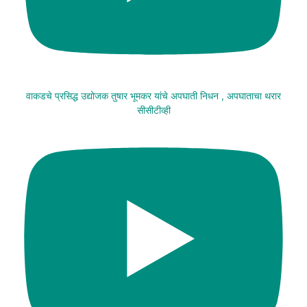
वाकडचे प्रसिद्ध उद्योजक तुषार भूमकर यांचे अपघाती निधन , अपघाताचा थरार
सीसीटीव्ही