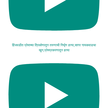
हिंजवडीत प्रेमाच्या त्रिकोणातून तरुणाची निर्घृण हत्या,सागर गायकवाडचा
खून,प्रेमप्रकरणातून हत्या