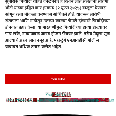
सुमारास फिर्यादी रोहित कोळपकर हे रिक्षाने जात असताना आरोपी
औटी याच्या इग्निस कार (एमएच १२ यूएस २०२५) बाजूला घेण्यास
सांगून रस्ता मोकळा करण्यास सांगितले होते. यावरून आरोपी
संतापला आणि गाडीतून उतरून काळ्या पोपटी दांड्याने फिर्यादीच्या
डोक्यात प्रहार केला. या मारहाणीमुळे फिर्यादीच्या डाव्या डोळ्यावर
पाच टाके, नाकाजवळ जखम होऊन फॅक्चर झाले. तसेच मेंदूला सूज
आल्याचे अहवालात नमूद आहे. महाळुंगे एमआयडीसी पोलीस
याबाबत अधिक तपास करीत आहेत.
You Tube
YouTube Video
VVV0Ykk4d3A0cm94U1VaQUNfY2xrQ1hRLmh5N0hsRVJNREI0