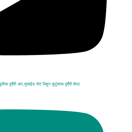
चा दुर्दैवी अंत,सुसाईड नोट लिहून कुटुंबाचा दुर्दैवी शेवट