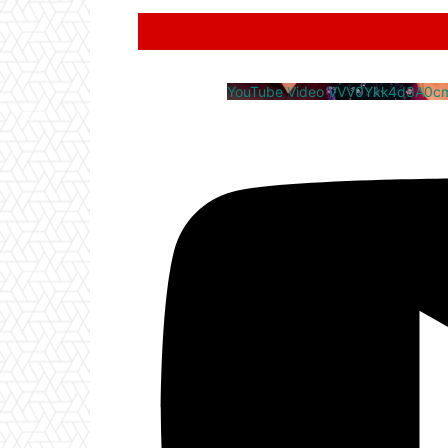
YouTube Video VVV0Ykk4d3A0