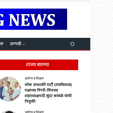
यक
आणखी
ताज्या बातम्या
आरोग्य व शिक्षण
लोक जनशक्ती पार्टी (रामविलास)
पक्षाच्या पिंपरी-चिंचवड
शहराध्यक्षपदी सुंदर कांबळे यांची
नियुक्ती
आरोग्य व शिक्षण