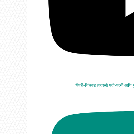
पिंपरी-चिंचवड हादरलं! पती-पत्नी आणि मुली