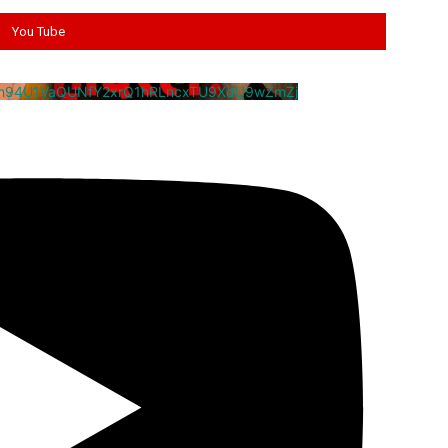
You Tube
cm94U1VaQUNfY2xrQ1hRLncxTU9XdU9wZmZj