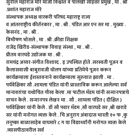
सुनील महाराज मोरे माजी विश्वस्त व पालखी सोहळा प्रमुख , मा . श्री
.प्रशांत महाराज मोरे
संस्थापक अध्यक्ष वारकरी परिषद महाराष्ट्र राज्य
व आंतरराष्ट्रीय कीर्तनकार , मा . श्री . पंडित आर एन सर मा . मुख्या .
केसनंद , मा . श्री .
बिभीषण भोसले , मा . श्री .क्रीडा शिक्षक
राजेंद्र खिरीड-संस्थापक विवाह संस्था , मा . श्री .
प्रीतम वारघडे उद्योजक मा . श्री .
रामचंद्र अय्यर-संगीत विशारद . इ उपस्थित होते .सरस्वती पूजन व
कैलासवासी बाबुरावजी घोलप यांच्या प्रतिमेचे पूजन करून
कार्यक्रमाला ईशस्तवनाने कार्यक्रमाला सुरुवात झाली . मा .
पर्यवेक्षिका सौ .शामला पंडित यांनी प्रास्ताविक करून आलेल्या सर्व
मान्यवरांचा यथोचित गौरव केला .मा पाटील मॅडम यांनी सन्मानपत्राचे
वाचन केले . सन्मानपत्र लेखन मा . सौ . शामला पंडित ( दीक्षित )
पर्यवेक्षिका यांनी केले . डॉ सौ पवार मॅडम ,सौ वारघडे सर ,श्री खराडे
सर यांनी मनोगत व्यक्त केले . चि अनुराग अंबादास भारती १० फ ,कु
तनुष्का बाळासाहेब वाघमारे ८ ग या विद्यार्थ्यांनी मनोगत व्यक्त केले
.व्यासपीठावरील सर्व