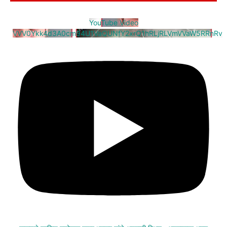
YouTube Video
VVV0Ykk4d3A0cm94U1VaQUNfY2xrQ1hRLjRLVmVVaW5RRnRv