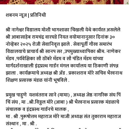
शबनम न्यूज | प्रतिनिधी
श्री नागेश्वर विद्यालय मोशी भागशाळा चिखली येथे कार्यरत असलेले
श्री आबासाहेब रामचंद्र वारघडे नियत वयोमानानुसार दिनांक ३०
नोव्हेंबर २०२५ रोजी सेवानिवृत्त झाले . सेवापूर्ती गौरव समारंभ
विद्यालयाचे प्राचार्य श्री सानप सर ,उपमुख्याध्यापिका श्रीम. नाणेकर
मॅडम ,पर्यवेक्षिका सौ ठोंबरे मॅडम व सौ पंडित मॅडम यांच्या
मार्गदर्शनाखाली इंद्रप्रस्थ गार्डन मंगल कार्यालय या ठिकाणी संपन्न
झाला . कार्यक्रमाचे अध्यक्ष श्री ॲड . प्रकाशराव मोरे सचिव भैरवनाथ
शिक्षण प्रसारक मंडळ यांनी भूषविले .
प्रमुख पाहुणे यशवंतराव साने (मामा) , अध्यक्ष जेष्ठ नागरिक संघ पिं
चिं संघ , मा ..श्री.विठ्ठल मोरे (आबा ) श्री भैरवनाथ प्रसारक मंडळाचे
संचालक व इंद्रप्रस्थ गार्डनचे मालक ,
मा . श्री .पुरूषोत्तम महाराज मोरे माजी अध्यक्ष संत तुकाराम महाराज
संस्थान , मा . श्री .