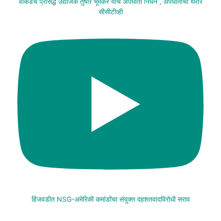
वाकडचे प्रसिद्ध उद्योजक तुषार भूमकर यांचे अपघाती निधन , अपघाताचा थरार
सीसीटीव्ही
हिंजवडीत NSG-अमेरिकी कमांडोंचा संयुक्त दहशतवादविरोधी सराव