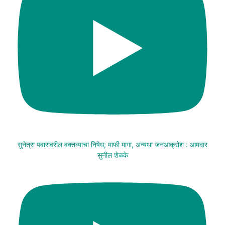
सुनेत्रा पवारांवरील वक्तव्याचा निषेध; माफी मागा, अन्यथा जनआक्रोश : आमदार
सुनील शेळके