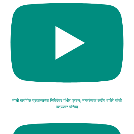
मोशी बायोगॅस प्रकल्पाच्या निविदेवर गंभीर प्रश्न; नगरसेवक संदीप वाघेरे यांची
पत्रकार परिषद