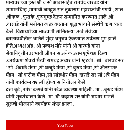
मान्यवरांच्या हस्ते श्री व सौ आबासाहेब रामचंद्र वारघडे यांना
सन्मानचिन्ह ,मानाची जगद्गुरु संत तुकाराम महाराजांची पगडी , शाल
,श्रीफळ , पुस्तके ,पुष्पगुच्छ देऊन सन्मानित करण्यात आले .श्री
.वारघडे यांनी मनोगत व्यक्त करताना शुद्ध भावाने संस्थेचे ऋण व्यक्त
केले .विद्यार्थ्यांच्या आठवणी सांगितल्या .सर्व सेवेच्या
कालावधीतील आलेले सुंदर अनुभव ऐकण्यात सर्वजण गुंग झाले
होते.अध्यक्ष ॲड . श्री प्रकाश मोरे यांनी श्री वारघडे यांना
सेवानिवृत्तीनंतर भावी जीवनास अनेक उत्तम शुभेच्छा दिल्या
.कार्यक्रमा शेवटी भैरवी रामचंद्र अय्यर यांनी म्हटली . श्री . बोरचटे सर
‘ सौ .शेवाळे मॅडम ,सौ घरबुडे मॅडम ,सौ बुरुड मॅडम ,सौ क्षीरसागर
मॅडम , सौ पाटील मॅडम ,सौ सांडभोर मॅडम ,खराडे सर सौ अत्रे मॅडम
यांनी कार्यक्रम यशस्वी होण्यास नियोजन केले .
दत्ता बुर्डे , रमेश कसबे यांनी स्टेज व्यवस्था पाहिली . मा . .बुरुड मॅडम
यांनी सूत्रसंचालन केले . मा .श्री चव्हाण सर यांनी आभार मानले .
सुरुची भोजनाने कार्यक्रम संपन्न झाला .
You Tube