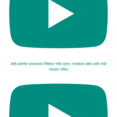
मोशी बायोगॅस प्रकल्पाच्या निविदेवर गंभीर प्रश्न; नगरसेवक संदीप वाघेरे यांची
पत्रकार परिषद