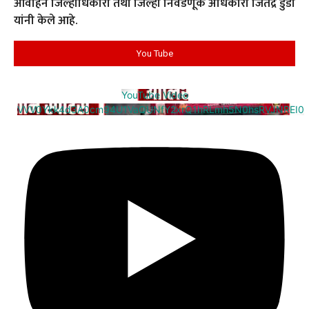
आवाहन जिल्हाधिकारी तथा जिल्हा निवडणूक अधिकारी जितेंद्र डुडी
यांनी केले आहे.
You Tube
YouTube Video
VVV0Ykk4d3A0cm94U1VaQUNfY2xrQ1hRLmh5N0hsRVJNREI0