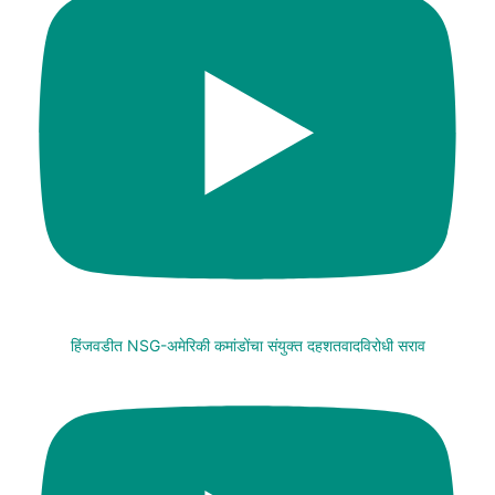
हिंजवडीत NSG-अमेरिकी कमांडोंचा संयुक्त दहशतवादविरोधी सराव