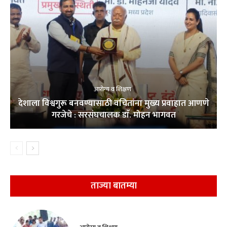
आरोग्य व शिक्षण
देशाला विश्वगुरू बनवण्यासाठी वंचितांना मुख्य प्रवाहात आणणे
गरजेचे : सरसंघचालक डाॅ. मोहन भागवत
ताज्या बातम्या