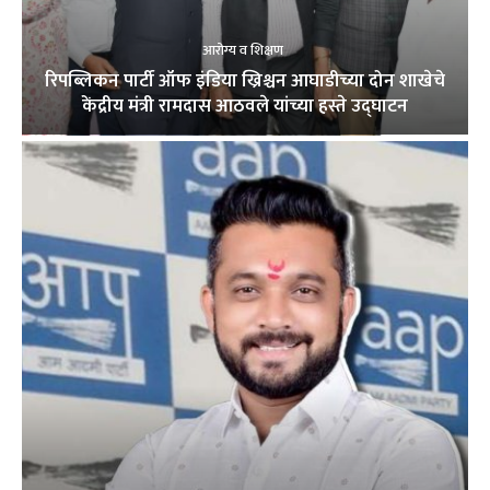
आरोग्य व शिक्षण
रिपब्लिकन पार्टी ऑफ इंडिया ख्रिश्चन आघाडीच्या दोन शाखेचे
केंद्रीय मंत्री रामदास आठवले यांच्या हस्ते उद्घाटन