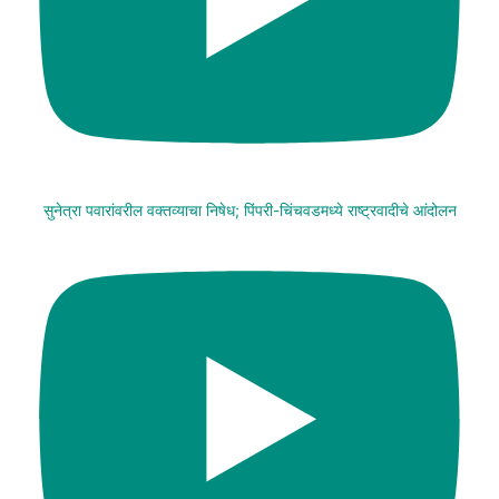
सुनेत्रा पवारांवरील वक्तव्याचा निषेध; पिंपरी-चिंचवडमध्ये राष्ट्रवादीचे आंदोलन