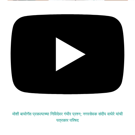
मोशी बायोगॅस प्रकल्पाच्या निविदेवर गंभीर प्रश्न; नगरसेवक संदीप वाघेरे यांची
पत्रकार परिषद