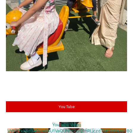
You Tube
YouTube Video
VVV0Ykk4d3A0cm94U1VaQUNfY2xrQ1hRLjczdTMzRWNJd080