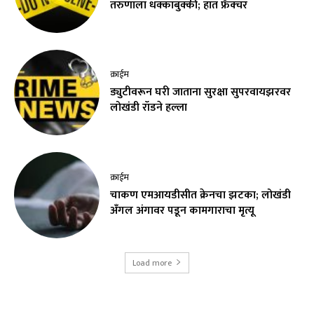
तरुणाला धक्काबुक्की; हात फ्रॅक्चर
क्राईम
ड्युटीवरून घरी जाताना सुरक्षा सुपरवायझरवर
लोखंडी रॉडने हल्ला
क्राईम
चाकण एमआयडीसीत क्रेनचा झटका; लोखंडी
अँगल अंगावर पडून कामगाराचा मृत्यू
Load more