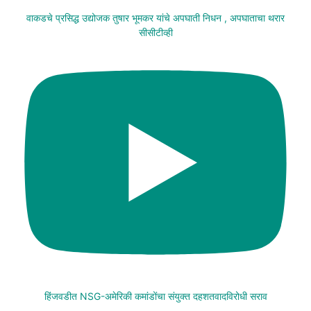
वाकडचे प्रसिद्ध उद्योजक तुषार भूमकर यांचे अपघाती निधन , अपघाताचा थरार
सीसीटीव्ही
हिंजवडीत NSG-अमेरिकी कमांडोंचा संयुक्त दहशतवादविरोधी सराव