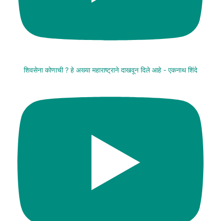
शिवसेना कोणाची ? हे अख्या महाराष्ट्राने दाखवून दिले आहे - एकनाथ शिंदे