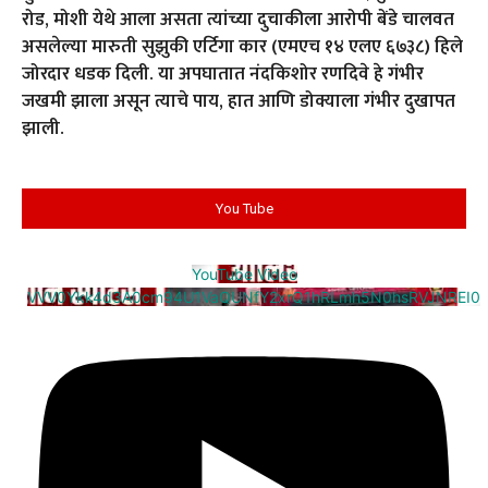
रोड, मोशी येथे आला असता त्यांच्या दुचाकीला आरोपी बेंडे चालवत
असलेल्या मारुती सुझुकी एर्टिगा कार (एमएच १४ एलए ६७३८) हिले
जोरदार धडक दिली. या अपघातात नंदकिशोर रणदिवे हे गंभीर
जखमी झाला असून त्याचे पाय, हात आणि डोक्याला गंभीर दुखापत
झाली.
You Tube
YouTube Video
VVV0Ykk4d3A0cm94U1VaQUNfY2xrQ1hRLmh5N0hsRVJNREI0