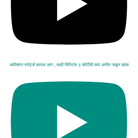
आलिशान स्पोर्ट्स कारला आग , काही मिनिटांत ३ कोटींची कार आगीत जळून खाक