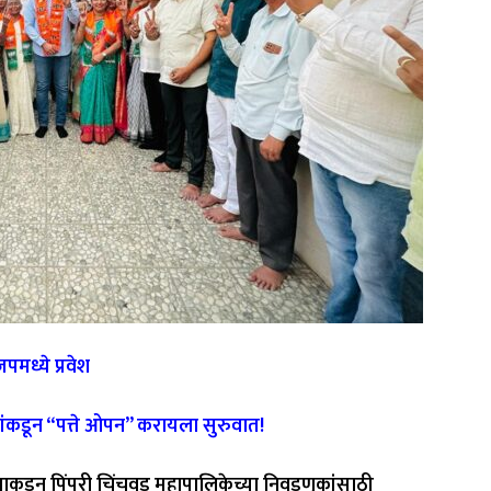
पमध्ये प्रवेश
ांकडून “पत्ते ओपन” करायला सुरुवात!
पक्षाकडून पिंपरी चिंचवड महापालिकेच्या निवडणुकांसाठी