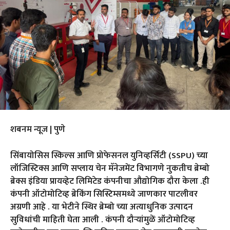
शबनम न्यूज | पुणे
सिंबायोसिस स्किल्स आणि प्रोफेसनल युनिव्हर्सिटी (SSPU) च्या
लॉजिस्टिक्स आणि सप्लाय चेन मॅनेजमेंट विभागणे नुकतीच ब्रेम्बो
ब्रेक्स इंडिया प्रायव्हेट लिमिटेड कंपनीचा औद्योगिक दौरा केला .ही
कंपनी ऑटोमोटिव्ह ब्रेकिंग सिस्टिम्समध्ये जाणकार पाटलीवर
अग्रणी आहे . या भेटीने स्थिर ब्रेम्बो च्या अत्याधुनिक उत्पादन
सुविधांची माहिती घेता आली . कंपनी दौऱ्यांमुळें ऑटोमोटिव्ह