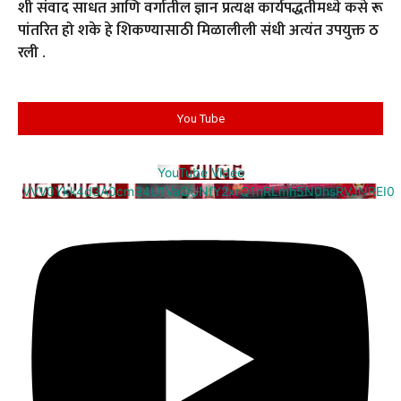
शी संवाद साधत आणि वर्गातील ज्ञान प्रत्यक्ष कार्यपद्धतीमध्ये कसे रू
पांतरित हो शके हे शिकण्यासाठी मिळालीली संधी अत्यंत उपयुक्त ठ
रली .
You Tube
YouTube Video
VVV0Ykk4d3A0cm94U1VaQUNfY2xrQ1hRLmh5N0hsRVJNREI0