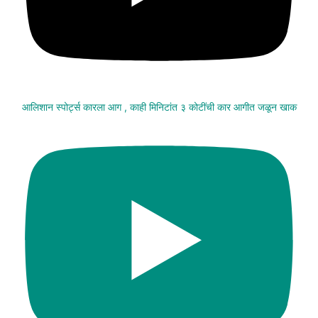
आलिशान स्पोर्ट्स कारला आग , काही मिनिटांत ३ कोटींची कार आगीत जळून खाक