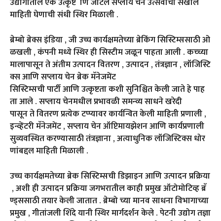
उद्योगातील एक उत्कृष्ट णि जटिल सप्लाय चेन उत्सवाची सखोल
माहिती घेणाची संधी स्थिर मिळाली .
ब्रेम्बो ब्रेक्स इंडिया , जी उच्च कार्यक्षमतेच्या ब्रेकिंग सिस्टिम्ससाठी ओ
ळखली , कंपनी मध्ये स्थिर ही सिस्टीम जळून पाहता आली . कच्च्या
मालापासून ते अंतीम उत्पादन वितरण , उत्पादन , तंत्रज्ञान , लॉजिस्टि
क्स आणि सप्लाय चेन ब्रेक मॅनेजमेंट ​
सिस्टिम्सची पार्टी आणि उत्कृष्टता कशी सुनिश्चित केली जाते हे पाह
ता आले . सप्लाय चेनमधील प्रभावळी समन्व्य साधने खरेदी
पासून ते वितरण प्रत्येक टप्प्यावर कार्यन्वित केली माहिती प्रणाली ,
इन्व्हेंटरी मॅनेजमेंट , सप्लाय चेन ऑप्टिमायझेशन आणि कार्यप्रणाली
सुव्यवस्थित करण्यासाठी तंत्रज्ञाना , अत्याधुनिक लॉजिस्टिक्स धोर
णांबद्दल माहिती मिळाली .
उच्च कार्यक्षमतेच्या ब्रेक सिस्टिम्सची डिझाइन आणि उत्पादन प्रक्रिया
, अशी ही उत्पादन प्रक्रिया जगभरातील काही प्रमुख ऑटोमोटिव्ह ब्रॅ
ण्ड्ससाठी तयार केली जातात . ब्रेम्बो च्या मानव साधना विभागाच्या
प्रमुख , गीतांजली शिंदे यानी स्थिर मार्गदर्शन केले . पेटनी उद्योग तज्ञा