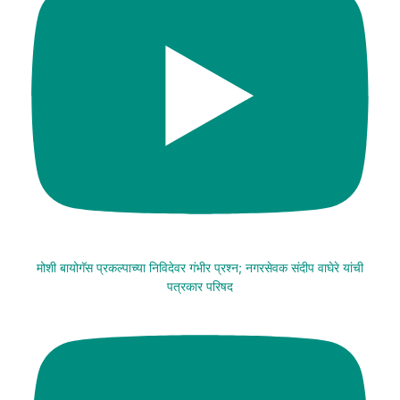
मोशी बायोगॅस प्रकल्पाच्या निविदेवर गंभीर प्रश्न; नगरसेवक संदीप वाघेरे यांची
पत्रकार परिषद