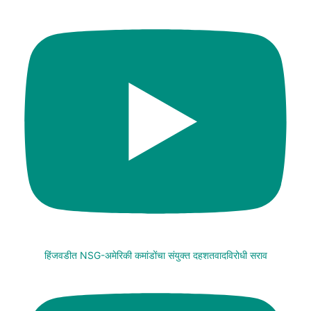
हिंजवडीत NSG-अमेरिकी कमांडोंचा संयुक्त दहशतवादविरोधी सराव