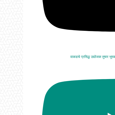
वाकडचे प्रसिद्ध उद्योजक तुषार भू