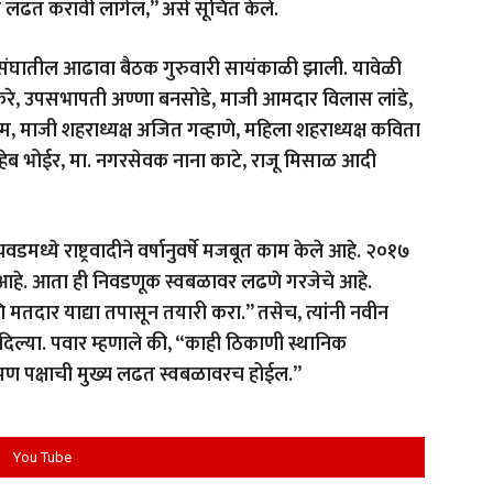
र्ण लढत करावी लागेल,” असे सूचित केले.
ंघातील आढावा बैठक गुरुवारी सायंकाळी झाली. यावेळी
तटकरे, उपसभापती अण्णा बनसोडे, माजी आमदार विलास लांडे,
, माजी शहराध्यक्ष अजित गव्हाणे, महिला शहराध्यक्ष कविता
साहेब भोईर, मा. नगरसेवक नाना काटे, राजू मिसाळ आदी
वडमध्ये राष्ट्रवादीने वर्षानुवर्षे मजबूत काम केले आहे. २०१७
आहे. आता ही निवडणूक स्वबळावर लढणे गरजेचे आहे.
ि मतदार याद्या तपासून तयारी करा.” तसेच, त्यांनी नवीन
िल्या. पवार म्हणाले की, “काही ठिकाणी स्थानिक
, पण पक्षाची मुख्य लढत स्वबळावरच होईल.”
You Tube