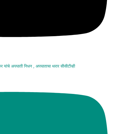
मकर यांचे अपघाती निधन , अपघाताचा थरार सीसीटीव्ही