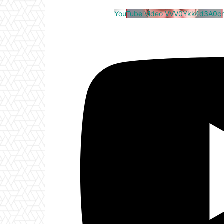
YouTube Video VVV0Ykk4d3A0