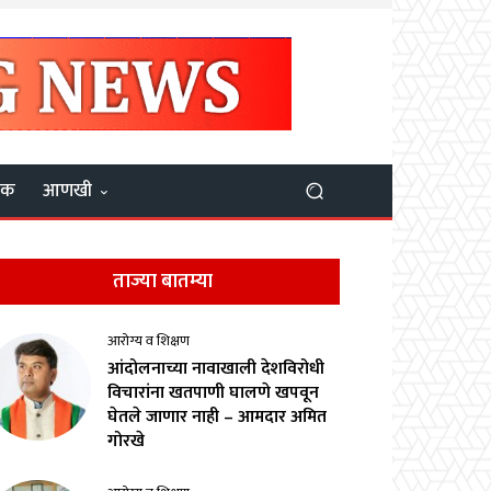
यक
आणखी
ताज्या बातम्या
आरोग्य व शिक्षण
आंदोलनाच्या नावाखाली देशविरोधी
विचारांना खतपाणी घालणे खपवून
घेतले जाणार नाही – आमदार अमित
गोरखे