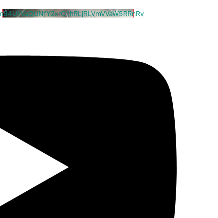
cm94U1VaQUNfY2xrQ1hRLjRLVmVVaW5RRnRv