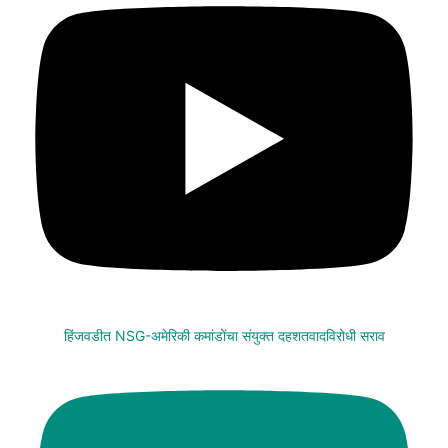
हिंजवडीत NSG-अमेरिकी कमांडोंचा संयुक्त दहशतवादविरोधी सराव