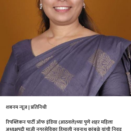
शबनम न्यूज | प्रतिनिधी
रिपब्लिकन पार्टी ऑफ इंडिया (आठवले)च्या पुणे शहर महिला
अध्यक्षपदी माजी नगरसेविका हिमाली नवनाथ कांबळे यांची निवड