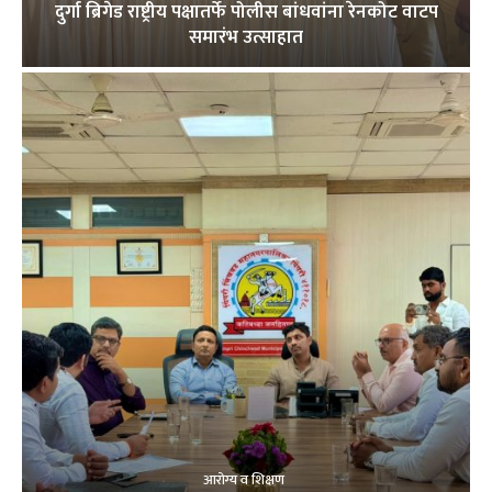
दुर्गा ब्रिगेड राष्ट्रीय पक्षातर्फे पोलीस बांधवांना रेनकोट वाटप
समारंभ उत्साहात
आरोग्य व शिक्षण