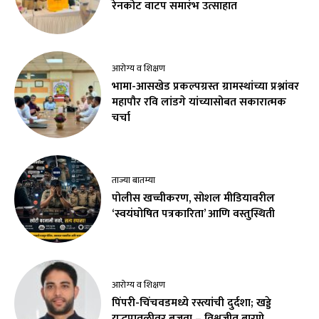
रेनकोट वाटप समारंभ उत्साहात
आरोग्य व शिक्षण
भामा-आसखेड प्रकल्पग्रस्त ग्रामस्थांच्या प्रश्नांवर
महापौर रवि लांडगे यांच्यासोबत सकारात्मक
चर्चा
ताज्या बातम्या
पोलीस खच्चीकरण, सोशल मीडियावरील
‘स्वयंघोषित पत्रकारिता’ आणि वस्तुस्थिती
आरोग्य व शिक्षण
पिंपरी-चिंचवडमध्ये रस्त्यांची दुर्दशा; खड्डे
युद्धपातळीवर बुजवा – विश्वजीत बारणे