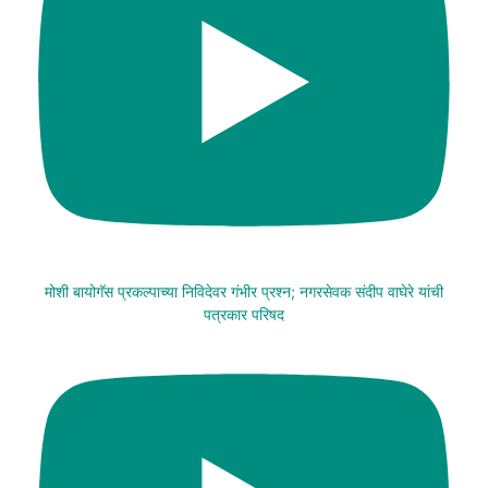
मोशी बायोगॅस प्रकल्पाच्या निविदेवर गंभीर प्रश्न; नगरसेवक संदीप वाघेरे यांची
पत्रकार परिषद