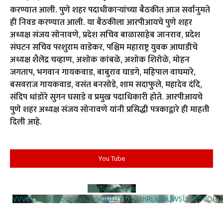
करण्यात आली. पुणे शहर पदाधीकाऱ्यांच्या बैठकीत आज सर्वानुमते
ही निवड करण्यात आली. या बैठकीला आरपीआयचे पुणे शहर
अध्यक्ष संजय सोनावणे, प्रदेश सचिव बाळासाहेब जानराव, प्रदेश
संघटन सचिव परशुराम वाडेकर, पश्चिम महाराष्ट्र युवक आघाडीचे
अध्यक्ष शैलेंद्र चव्हाण, अशोक कांबळे, अशोक शिरोळे, मोहन
जगताप, भगवान गायकवाड, बाबुराव घाडगे, महिपाल वाघमारे,
बसवराज गायकवाड, वसंत बनसोडे, शाम सदाफुले, महादेव दंदि,
संदिप धांडोरे सुगन घसाडे व प्रमुख पदाधिकारी होते. आरपीआयचे
पुणे शहर अध्यक्ष संजय सोनावणे यांनी प्रसिद्धी पत्रकाद्वारे ही माहती
दिली आहे.
You Tube
YouTube Video
VVV0Ykk4d3A0cm94U1VaQUNfY2xrQ1hRLkJoUW5UcW5VOHE