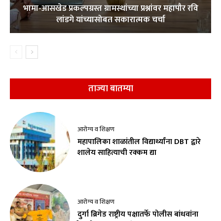
भामा-आसखेड प्रकल्पग्रस्त ग्रामस्थांच्या प्रश्नांवर महापौर रवि
लांडगे यांच्यासोबत सकारात्मक चर्चा
ताज्या बातम्या
आरोग्य व शिक्षण
महापालिका शाळांतील विद्यार्थ्यांना DBT द्वारे
शालेय साहित्याची रक्कम द्या
आरोग्य व शिक्षण
दुर्गा ब्रिगेड राष्ट्रीय पक्षातर्फे पोलीस बांधवांना