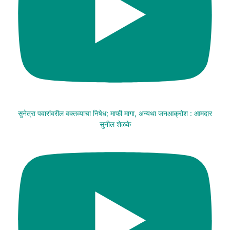
सुनेत्रा पवारांवरील वक्तव्याचा निषेध; माफी मागा, अन्यथा जनआक्रोश : आमदार
सुनील शेळके