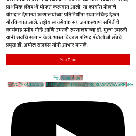
प्राथमिक लॅबमध्ये मोफत करण्यात आली. या कार्यात मोलाचे
योगदान देणाऱ्या रुग्णालयांच्या प्रतिनिधींना सन्मानचिन्ह देऊन
गौरविण्यात आले. राष्ट्रीय स्वयंसेवक संघ जनकल्याण समितीचे
कार्यवाह प्रमोद गोऱ्हे आणि उमरजी रुग्णालयाच्या डॉ. मुक्ता उमरजी
यांनी सर्वांचे सन्मान केले. भारत विकास परिषद पॅथॉलॉजी लॅबचे
प्रमुख डॉ. अमोल राजहंस यांनी आभार मानले.
You Tube
YouTube Video
VVV0Ykk4d3A0cm94U1VaQUNfY2xrQ1hRLjRLVmVVaW5RRnRv