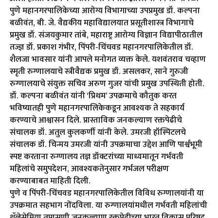
पुणे महानगरपालिकेच्या आरोग्य विभागाच्या उपप्रमुख डॉ. कल्पना
बळीवंत, बी. जे. वैद्यकीय महाविद्यालयात प्रसूतीशास्त्र विभागाचे
प्रमुख डॉ. संजयकुमार तांबे, महाराष्ट्र आरोग्य विज्ञान विद्यापीठातील
तज्ज्ञ डॉ. प्रकाश गंभीर, पिंपरी-चिंचवड महानगरपालिकेतील डॉ.
शैलजा भावसार यांनी आपले मनोगत व्यक्त केले. यशवंतराव चव्हाण
स्मृती रुग्णालयाचे स्त्रीवैद्यक प्रमुख डॉ. असलकर, साने गुरुजी
रुग्णालयाचे संयुक्त सचिव अरुण गुजर यांची प्रमुख उपस्थिती होती.
डॉ. कल्पना बळीवंत यांनी ‘प्रिथम’ उपक्रमाचे कौतुक करत
भविष्यातही पुणे महानगरपालिकेकडून आवश्यक ते सहकार्य
करण्याचे आश्वासन दिले. प्रास्ताविक जनकल्याण रक्तपेढीचे
संचालक डॉ. अतुल कुलकर्णी यांनी केले. उमरजी हॉस्पिटलचे
संचालक डॉ. चिन्मय उमरजी यांनी उपक्रमाचा उद्देश आणि पार्श्वभूमी
स्पष्ट करताना रुग्णालय तज्ञ डॉक्टरांच्या माध्यमातून गर्भवती
महिलांचे समुपदेशन, आवश्यकतेनुसार गर्भजल परीक्षण
करण्याबाबत माहिती दिली.
पुणे व पिंपरी-चिंचवड महानगरपालिकेतील विविध रुग्णालयांनी या
उपक्रमात सहभाग नोंदविला. या रुग्णालयांमधील गर्भवती महिलांची
थॅलेसेमिया तपासणी जनकल्याण रक्तपेढीच्या भारत विकास परिषद