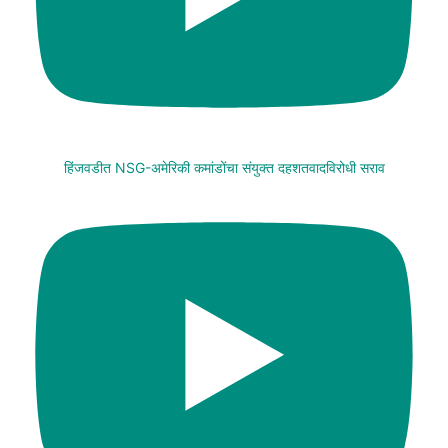
हिंजवडीत NSG-अमेरिकी कमांडोंचा संयुक्त दहशतवादविरोधी सराव