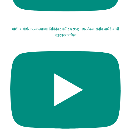
मोशी बायोगॅस प्रकल्पाच्या निविदेवर गंभीर प्रश्न; नगरसेवक संदीप वाघेरे यांची
पत्रकार परिषद