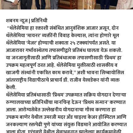
शबनम न्यूज | प्रतिनिधी
“थॅलेसेमिया हा रक्ताशी संबंधित आनुवंशिक आजार असून, दोन
थॅलेसेमिया ‘मायनर’ व्यक्तींनी विवाह केल्यास, त्यांना होणारे मूल
थॅलेसेमिया ‘मेजर’ होण्याची शक्यता २५ टक्क्यांपर्यंत असते. या
आजारावर गर्भावस्थेतच तपासणीद्वारे प्रतिबंध घालता येऊ शकतो.
या जनजागृतीसाठी आणि प्रतिबंधात्मक तपासणीसाठी ‘प्रिथम’ हा
उपक्रम महत्वपूर्ण ठरत आहे. थॅलेसेमिया मुक्तीसाठी शासकीय व
खाजगी संस्थांनी एकत्रित काम करावे,” अशी भावना सिम्बायोसिस
आंतरराष्ट्रीय विद्यापीठाचे प्राचार्य डॉ. राजीव येरवडेकर यांनी व्यक्त
केली.
थॅलेसेमिया प्रतिबंधासाठी ‘प्रिथम’ उपक्रमात सक्रिय योगदान देणाऱ्या
रुग्णालयाच्या प्रतिनिधींचा मानचिन्ह देऊन ‘प्रिथम सन्मान’ करण्यात
आला. आरोग्यसेवेत उल्लेखनीय योगदानाचा गौरव करणारा हा
उपक्रम बाणेर येथील उमरजी मदर अँड चाइल्ड केअर हॉस्पिटल आणि
जनकल्याण रक्तपेढी पुणे यांच्या संयुक्त विद्यमाने आयोजित करण्यात
आला होता. एरंडवणे येथील सेवाभवनात झालेल्या कार्यक्रमावेळी