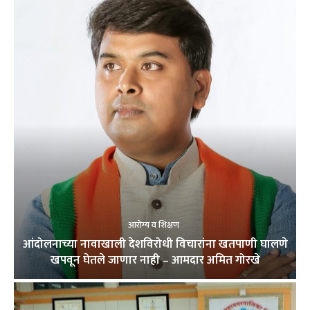
आरोग्य व शिक्षण
आंदोलनाच्या नावाखाली देशविरोधी विचारांना खतपाणी घालणे
खपवून घेतले जाणार नाही – आमदार अमित गोरखे