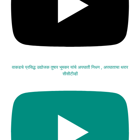
वाकडचे प्रसिद्ध उद्योजक तुषार भूमकर यांचे अपघाती निधन , अपघाताचा थरार
सीसीटीव्ही