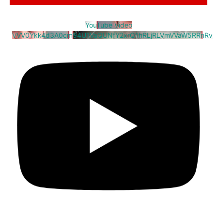
YouTube Video
VVV0Ykk4d3A0cm94U1VaQUNfY2xrQ1hRLjRLVmVVaW5RRnRv