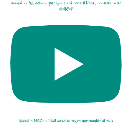
वाकडचे प्रसिद्ध उद्योजक तुषार भूमकर यांचे अपघाती निधन , अपघाताचा थरार
सीसीटीव्ही
हिंजवडीत NSG-अमेरिकी कमांडोंचा संयुक्त दहशतवादविरोधी सराव