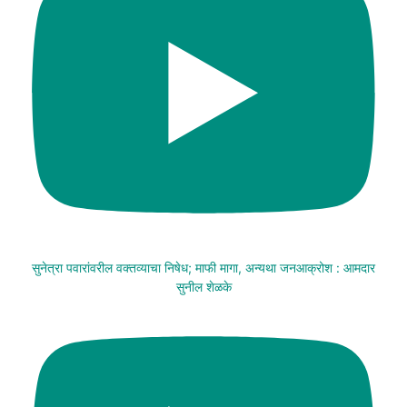
सुनेत्रा पवारांवरील वक्तव्याचा निषेध; माफी मागा, अन्यथा जनआक्रोश : आमदार
सुनील शेळके