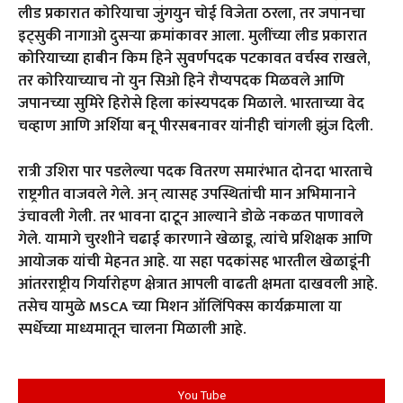
लीड प्रकारात कोरियाचा जुंगयुन चोई विजेता ठरला, तर जपानचा
इट्सुकी नागाओ दुसऱ्या क्रमांकावर आला. मुलींच्या लीड प्रकारात
कोरियाच्या हाबीन किम हिने सुवर्णपदक पटकावत वर्चस्व राखले,
तर कोरियाच्याच नो युन सिओ हिने रौप्यपदक मिळवले आणि
जपानच्या सुमिरे हिरोसे हिला कांस्यपदक मिळाले. भारताच्या वेद
चव्हाण आणि अर्शिया बनू पीरसबनावर यांनीही चांगली झुंज दिली.
रात्री उशिरा पार पडलेल्या पदक वितरण समारंभात दोनदा भारताचे
राष्ट्रगीत वाजवले गेले. अन् त्यासह उपस्थितांची मान अभिमानाने
उंचावली गेली. तर भावना दाटून आल्याने डोळे नकळत पाणावले
गेले. यामागे चुरशीने चढाई कारणाने खेळाडू, त्यांचे प्रशिक्षक आणि
आयोजक यांची मेहनत आहे. या सहा पदकांसह भारतील खेळाडूंनी
आंतरराष्ट्रीय गिर्यारोहण क्षेत्रात आपली वाढती क्षमता दाखवली आहे.
तसेच यामुळे MSCA च्या मिशन ऑलिंपिक्स कार्यक्रमाला या
स्पर्धेच्या माध्यमातून चालना मिळाली आहे.
You Tube