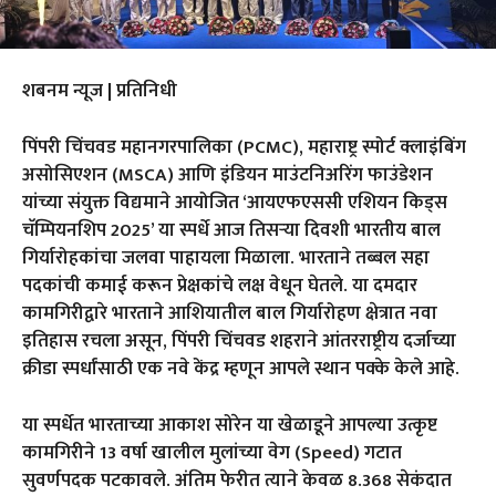
शबनम न्यूज | प्रतिनिधी
पिंपरी चिंचवड महानगरपालिका (PCMC), महाराष्ट्र स्पोर्ट क्लाइंबिंग
असोसिएशन (MSCA) आणि इंडियन माउंटनिअरिंग फाउंडेशन
यांच्या संयुक्त विद्यमाने आयोजित ‘आयएफएससी एशियन किड्स
चॅम्पियनशिप 2025’ या स्पर्धे आज तिसऱ्या दिवशी भारतीय बाल
गिर्यारोहकांचा जलवा पाहायला मिळाला. भारताने तब्बल सहा
पदकांची कमाई करून प्रेक्षकांचे लक्ष वेधून घेतले. या दमदार
कामगिरीद्वारे भारताने आशियातील बाल गिर्यारोहण क्षेत्रात नवा
इतिहास रचला असून, पिंपरी चिंचवड शहराने आंतरराष्ट्रीय दर्जाच्या
क्रीडा स्पर्धांसाठी एक नवे केंद्र म्हणून आपले स्थान पक्के केले आहे.
या स्पर्धेत भारताच्या आकाश सोरेन या खेळाडूने आपल्या उत्कृष्ट
कामगिरीने 13 वर्षा खालील मुलांच्या वेग (Speed) गटात
सुवर्णपदक पटकावले. अंतिम फेरीत त्याने केवळ 8.368 सेकंदात