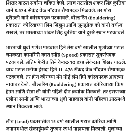
शिखर गाठत सर्वांना चकित केले. त्याच गटातील शंकर सिंह कुंतिया
याने 8.574 सेकंद वेळ नोंदवत रौप्यपदक मिळवले. तर मोरा
बुरीउली याने कांस्यपदक पटकावले. बौल्डरिंग (Bouldering)
प्रकारात कोरियाच्या लिम सिह्युन आणि जूनह्योक को यांनी वर्चस्व
राखले, तर भारताच्या शंकर सिंह कुंतिया याने दुसरे स्थान पटकावले.
भारताची ध्रुवी गणेश पाडवाल हिने तेरा वर्षा खालील मुलींच्या गटात
चमकदार कामगिरी करत स्पीड (Speed) प्रकारात सुवर्णपदक
पटकावले. अंतिम फेरीत तिने केवळ 10.379 सेकंदात शिखर गाठले.
याच गटात मनीषा हंसदा हिने 11. 478 सेंकद वेळ नोंदवत रौप्यपदक
पटकावले. तर हाँग काँगच्या मॅन नोई लॅम हिने कांस्यपदक आपल्या
नावावर केले. बौल्डरिंग (Bouldering) प्रकारात कोरियाच्या किम
हेउन आणि रोआ ली यांनी पहिले दोन क्रमांक मिळवले, तर इराणच्या
एलीना सामी आणि भारताच्या ध्रुवी पाडवाल यांनी पहिल्या आठमध्ये
स्थान मिळवता आले.
लीड (Lead) प्रकारातील 15 वर्षा खालील गटात कोरिया आणि
जपानमधील खेळाडूंमध्ये तुफान स्पर्धा पाहायला मिळाली. मुलांच्या