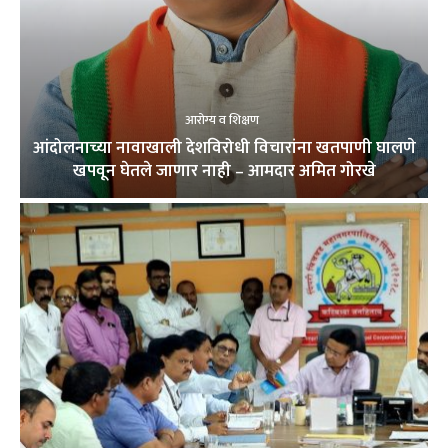
आरोग्य व शिक्षण
आंदोलनाच्या नावाखाली देशविरोधी विचारांना खतपाणी घालणे
खपवून घेतले जाणार नाही – आमदार अमित गोरखे