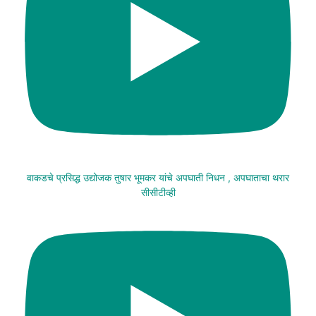
वाकडचे प्रसिद्ध उद्योजक तुषार भूमकर यांचे अपघाती निधन , अपघाताचा थरार
सीसीटीव्ही