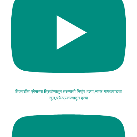
हिंजवडीत प्रेमाच्या त्रिकोणातून तरुणाची निर्घृण हत्या,सागर गायकवाडचा
खून,प्रेमप्रकरणातून हत्या