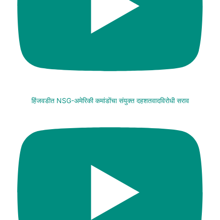
हिंजवडीत NSG-अमेरिकी कमांडोंचा संयुक्त दहशतवादविरोधी सराव