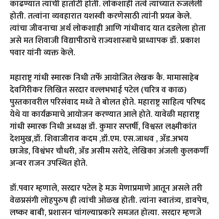
काढण्यात त्यांची हातोटी होती. लोकशाही तत्वे त्यांच्यात रुजलेली
होती. तत्वांना व्यवहारात यशस्वी करणेसाठी त्यांनी प्रयत्न केले.
त्यांचा जीवनाचा अर्थ लोकशाही आणि गांधीवाद यात दडलेला होता
असे मत शिवाजी विद्यापीठाचे राज्यशास्त्राचे प्राध्यापक डॉ. प्रकाश
पवार यांनी व्यक्त केले.
महाराष्ट्र गांधी स्मारक निधी तर्फे आयोजित लेखक कै. मामासाहेब
देवगिरीकर लिखित सरदार वल्लभभाई पटेल (चरित्र व काळ)
पुस्तकावरील परिसंवाद मध्ये ते बोलत होते. महाराष्ट्र साहित्य परिषद
येथे या कार्यक्रमाचे आयोजन करण्यात आले होते. यावेळी महाराष्ट्र
गांधी स्मारक निधी अध्यक्ष डॉ. कुमार सप्तर्षी, विश्वस्त लक्ष्मीकांत
देशमुख,डॉ. शिवाजीराव कदम ,डॉ.एम. एस.जाधव , ॲड.अभय
छाजेड, विश्वंभर चौधरी, ॲड असीम सरोदे, लेखिका अंजली कुलकर्णी
अन्वर राजन उपस्थित होते.
डॉ.पवार म्हणाले, सरदार पटेल हे मऊ मेणाप्रमाणे आतून असले तरी
वेळप्रसंगी लोहपुरुष ही त्यांची ओळख होती. त्यांना स्वातंत्र्य, डावपेच,
लष्कर बाबी, प्रशासन चांगल्याप्रकारे समजत होत्या. सरदार म्हणजे