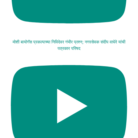
मोशी बायोगॅस प्रकल्पाच्या निविदेवर गंभीर प्रश्न; नगरसेवक संदीप वाघेरे यांची
पत्रकार परिषद