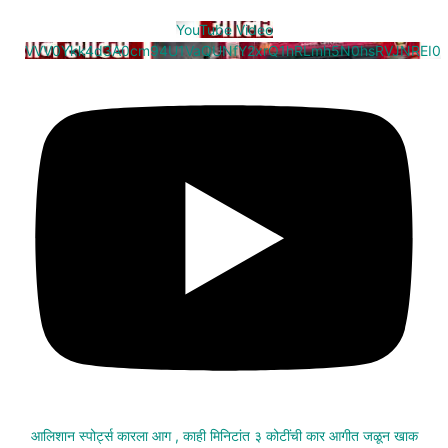
YouTube Video
VVV0Ykk4d3A0cm94U1VaQUNfY2xrQ1hRLmh5N0hsRVJNREI0
आलिशान स्पोर्ट्स कारला आग , काही मिनिटांत ३ कोटींची कार आगीत जळून खाक