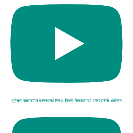
सुनेत्रा पवारांवरील वक्तव्याचा निषेध; पिंपरी-चिंचवडमध्ये राष्ट्रवादीचे आंदोलन