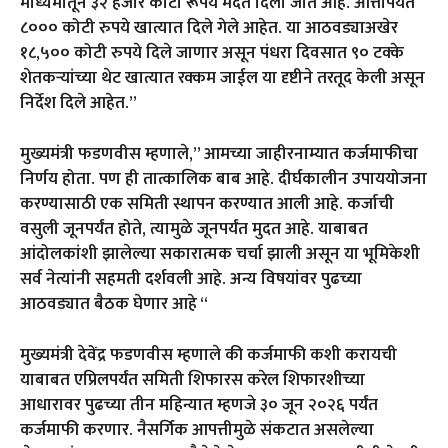
माध्यमातून ३२ हजार कोटी रूपये मदत दिली जात आहे. आत्तापर्यंत
८००० कोटी रुपये खात्यात दिले गेले आहेत. या आठवड्याअखेर
१८,५०० कोटी रुपये दिले जाणार असून पंधरा दिवसात ९० टक्के
शेतकऱ्यांच्या थेट खात्यात रक्कम जाईल या दृष्टीने तरतूद केली असून
निर्देश दिले आहेत.”
मुख्यमंत्री फडणवीस म्हणाले,” आमच्या जाहीरनाम्यात कर्जमाफीचा
निर्णय होता. पण ही तात्कालिक बाब आहे. दीर्घकालीन उपाययोजना
करण्यासाठी एक समिती स्थापन करण्यात आली आहे. कर्जाची
वसुली जूनपर्यंत होते, त्यामुळे जूनपर्यंत मुदत आहे. याबाबत
आंदोलकांशी झालेल्या सकारात्मक चर्चा झाली असून या भूमिकेशी
सर्व नेत्यांनी सहमती दर्शवली आहे. अन्य विषयांवर पुढच्या
आठवड्यात बैठक घेणार आहे “
मुख्यमंत्री देवेंद्र फडणवीस म्हणाले की कर्जमाफी कशी करायची
याबाबत एप्रिलपर्यंत समिती शिफारस करेल शिफारशीच्या
आधारावर पुढच्या तीन महिन्यात म्हणजे ३० जून २०२६ पर्यंत
कर्जमाफी करणार. नैसर्गिक आपत्तीमुळे संकटात असलेल्या