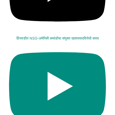
हिंजवडीत NSG-अमेरिकी कमांडोंचा संयुक्त दहशतवादविरोधी सराव