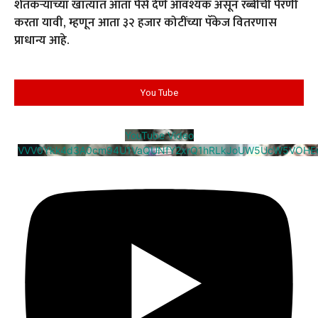
शेतकऱ्यांच्या खात्यात आता पैसे देणे आवश्यक असून रब्बीची पेरणी
करता यावी, म्हणून आता ३२ हजार कोटींच्या पॅकेज वितरणास
प्राधान्य आहे.
You Tube
YouTube Video
VVV0Ykk4d3A0cm94U1VaQUNfY2xrQ1hRLkJoUW5UcW5VOHE