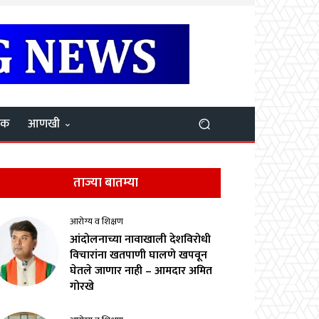
यक
आणखी
ताज्या बातम्या
आरोग्य व शिक्षण
आंदोलनाच्या नावाखाली देशविरोधी
विचारांना खतपाणी घालणे खपवून
घेतले जाणार नाही – आमदार अमित
गोरखे