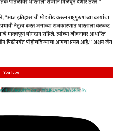
य जागतिक पातळीवर भारताला सन्मान मिळवून देणारे ठरले.”
ाले, “आज इतिहासाची मोडतोड करून राष्ट्रपुरुषांच्या कार्याचा
चे प्रभावी नेतृत्व करत जगाच्या राजकारणात भारताला बळकट
यांचे महत्त्वपूर्ण योगदान राहिले. त्यांच्या जीवनावर आधारित
य नवीन पिढीपर्यंत पोहोचविण्याचा आमचा प्रयत्न आहे.” अक्षय जैन
You Tube
cm94U1VaQUNfY2xrQ1hRLjRLVmVVaW5RRnRv