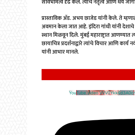
सार्वभौमत्व दृढ केले. त्यांचे नेतृत्व आणि धैर्
प्रास्ताविक अ‍ॅड. अभय छाजेड यांनी केले. ते म्हण
अवमान केला जात आहे. इंदिरा गांधी यांनी देशा
स्थान मिळवून दिले. मुंबई महाराष्ट्रात आणण्यात त्
छायाचित्र प्रदर्शनाद्वारे त्यांचे विचार आणि कार्
यांनी आभार मानले.
YouTube Video VVV0Ykk4d3A0