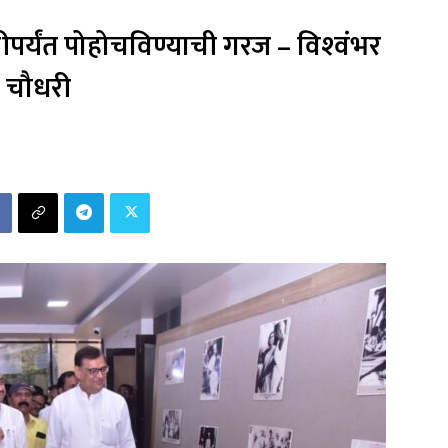
ीपर्यंत पोहोचविण्याची गरज – विश्‍वंभर
चौधरी