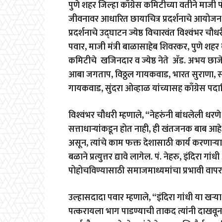
पुणे शहर जिल्हा काँग्रेस कमिटीच्या वतीने माजी पंतप
जीवनावर आधारित छायाचित्र प्रदर्शनाचे आयोज
प्रदर्शनाचे उद्घाटन ज्येष्ठ विचारवंत विश्‍वंभर चौधरी
पवार, माजी मंत्री बाळासाहेब शिवरकर, पुणे शहर काँग्
कमिटीचे खजिनदार व ज्येष्ठ नेते अ‍ॅड. अभय छा
आबा जगताप, विठ्ठल गायकवाड, भारत सुराणा, स
गायकवाड, सुंदरा ओव्हाळ यांच्यासह काँग्रेस पदा
विश्‍वंभर चौधरी म्हणाले, “नेहरुंनी बांधलेली धर
सत्ताधाऱ्यांकडून होत नाही, ही खंतजनक बाब आहे
असून, त्यांचे काम फक्त देशासाठी कार्य करणाऱ्या
बळाने प्रत्युत्तर द्यावे लागेल. पं. नेहरु, इंदिरा
पोहोचविण्यासाठी समाजमाध्यमांचा प्रभावी वा
उल्हासदादा पवार म्हणाले, “इंदिरा गांधी या खऱ्
पत्करायला भाग पाडण्याची ताकद त्यांनी दाखवून