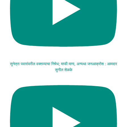
सुनेत्रा पवारांवरील वक्तव्याचा निषेध; माफी मागा, अन्यथा जनआक्रोश : आमदार
सुनील शेळके