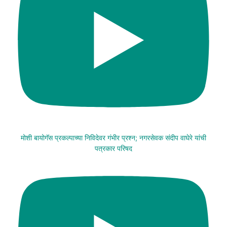
मोशी बायोगॅस प्रकल्पाच्या निविदेवर गंभीर प्रश्न; नगरसेवक संदीप वाघेरे यांची
पत्रकार परिषद