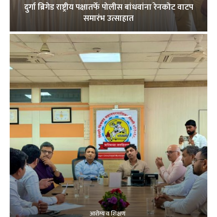
दुर्गा ब्रिगेड राष्ट्रीय पक्षातर्फे पोलीस बांधवांना रेनकोट वाटप
समारंभ उत्साहात
आरोग्य व शिक्षण