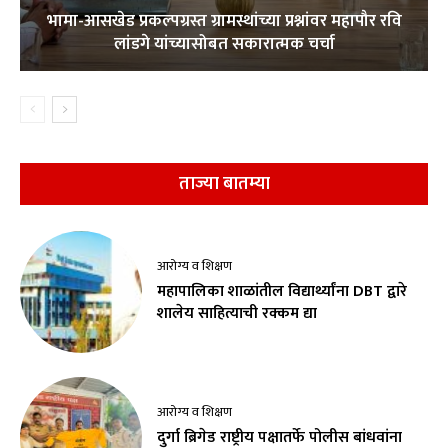
भामा-आसखेड प्रकल्पग्रस्त ग्रामस्थांच्या प्रश्नांवर महापौर रवि
लांडगे यांच्यासोबत सकारात्मक चर्चा
ताज्या बातम्या
आरोग्य व शिक्षण
महापालिका शाळांतील विद्यार्थ्यांना DBT द्वारे
शालेय साहित्याची रक्कम द्या
आरोग्य व शिक्षण
दुर्गा ब्रिगेड राष्ट्रीय पक्षातर्फे पोलीस बांधवांना