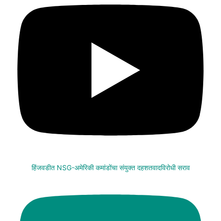
हिंजवडीत NSG-अमेरिकी कमांडोंचा संयुक्त दहशतवादविरोधी सराव