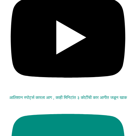
आलिशान स्पोर्ट्स कारला आग , काही मिनिटांत ३ कोटींची कार आगीत जळून खाक