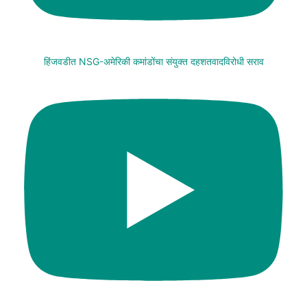
हिंजवडीत NSG-अमेरिकी कमांडोंचा संयुक्त दहशतवादविरोधी सराव