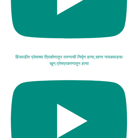
हिंजवडीत प्रेमाच्या त्रिकोणातून तरुणाची निर्घृण हत्या,सागर गायकवाडचा
खून,प्रेमप्रकरणातून हत्या