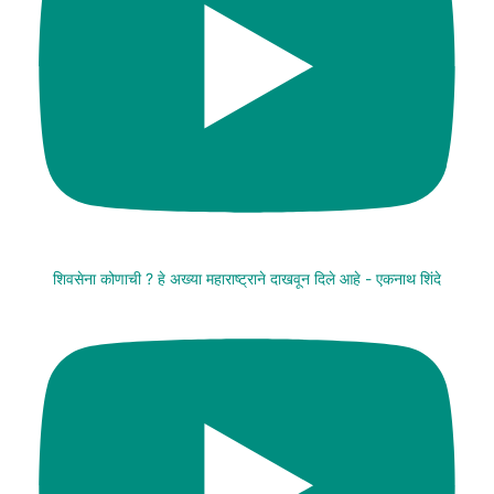
शिवसेना कोणाची ? हे अख्या महाराष्ट्राने दाखवून दिले आहे - एकनाथ शिंदे