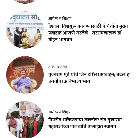
आरोग्य व शिक्षण
देशाला विश्वगुरू बनवण्यासाठी वंचितांना मुख्य
प्रवाहात आणणे गरजेचे : सरसंघचालक डाॅ.
मोहन भागवत
ताज्या बातम्या
तुकाराम मुंढे यांचे ‘जेन झी’ला आवाहन; बदल हा
प्रगतीचा अविभाज्य भाग
आरोग्य व शिक्षण
पिंपरीत भक्तिरसाचा जल्लोष! संत तुकाराम
महाराजांच्या पालखीचे उत्साहात स्वागत