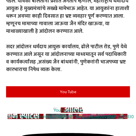
पडले. यावेळी बोलताना प्रशांत जगताप म्हणाले, महाराष्ट्राचे धर्मादाय
आयुक्त हे मुख्यमंत्र्यांचे सख्खे मामेभाऊ आहेत. या आयुक्तांना हाताशी
धरून अवघ्या काही दिवसात हा भ्रष्ट व्यवहार पूर्ण करण्यात आला.
म्हणूनच मामाच्या गावाला जाऊया जैन मंदिर खाऊया, या
माथाळ्याखाली हे आंदोलन करण्यात आले.
सदर आंदोलन धर्मदाय आयुक्त कार्यालय, ढोले पाटील रोड, पुणे येथे
करण्यात आले असून या आंदोलनाच्या माध्यमातून सर्व पदाधिकारी
व कार्यकर्त्यांसह ,असंख्य जैन बांधवांनी, पुणेकरांनी भाजपच्या भ्रष्ट
कारभाराचा निषेध व्यक्त केला.
You Tube
YouTube Video
VVV0Ykk4d3A0cm94U1VaQUNfY2xrQ1hRLmh5N0hsRVJNREI0