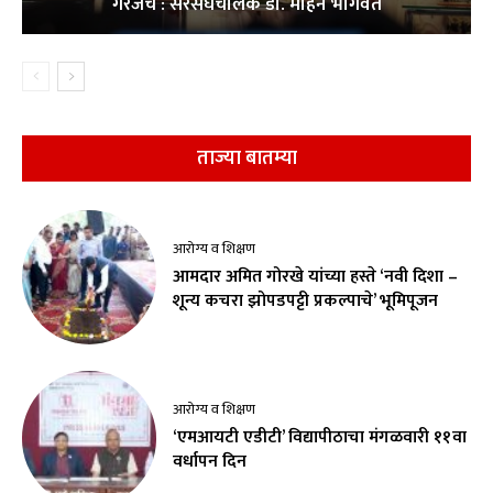
गरजेचे : सरसंघचालक डाॅ. मोहन भागवत
ताज्या बातम्या
आरोग्य व शिक्षण
आमदार अमित गोरखे यांच्या हस्ते ‘नवी दिशा –
शून्य कचरा झोपडपट्टी प्रकल्पाचे’ भूमिपूजन
आरोग्य व शिक्षण
‘एमआयटी एडीटी’ विद्यापीठाचा मंगळवारी ११वा
वर्धापन दिन