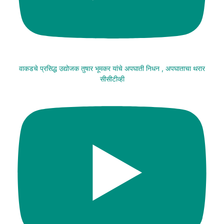
वाकडचे प्रसिद्ध उद्योजक तुषार भूमकर यांचे अपघाती निधन , अपघाताचा थरार
सीसीटीव्ही