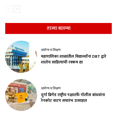
ताज्या बातम्या
आरोग्य व शिक्षण
महापालिका शाळांतील विद्यार्थ्यांना DBT द्वारे
शालेय साहित्याची रक्कम द्या
आरोग्य व शिक्षण
दुर्गा ब्रिगेड राष्ट्रीय पक्षातर्फे पोलीस बांधवांना
रेनकोट वाटप समारंभ उत्साहात