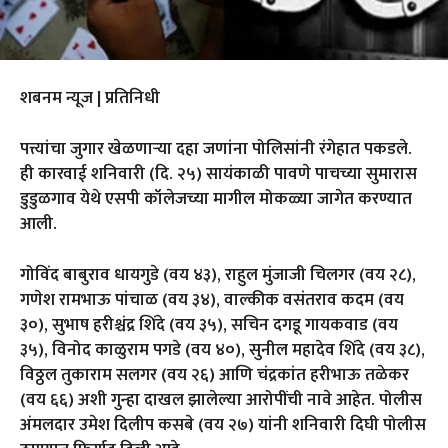
शबनम न्यूज | प्रतिनिधी
पत्त्यांचा जुगार खेळणाऱ्या दहा जणांना पोलिसांनी रंगेहात पकडले.
ही कारवाई शनिवारी (दि. २५) सायंकाळी पावणे पाचच्या सुमारास
डुडुळगाव येथे एसपी कॉलेजच्या मागील मोकळ्या जागेत करण्यात
आली.
गोविंद बाबुराव धायगुडे (वय ४३), राहुल मुंजाजी चिलगर (वय २८),
गणेश रामभाऊ पांचाळ (वय ३४), वाल्कीक वसंतराव कदम (वय
३०), सुभाष हरीश्चंद्र शिंदे (वय ३५), सचिन दगडू गायकवाड (वय
३५), विनोद काळुराम पगडे (वय ४०), सुनील महादेव शिंदे (वय ३८),
विठ्ठल तुकाराम सलगर (वय २६) आणि चंद्रकांत हरीभाऊ तळेकर
(वय ६६) अशी गुन्हा दाखल झालेल्या आरोपींची नावे आहेत. पोलीस
अंमलदार उमेश दिलीप कसबे (वय २७) यांनी शनिवारी दिघी पोलीस