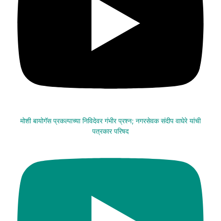
मोशी बायोगॅस प्रकल्पाच्या निविदेवर गंभीर प्रश्न; नगरसेवक संदीप वाघेरे यांची
पत्रकार परिषद