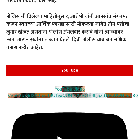
ठाण्यात फिर्याद दिली आहे.
पोलिसांनी दिलेल्या माहितीनुसार, आरोपी यांनी आपसांत संगनमत
करून स्वतःच्या आर्थिक फायद्यासाठी मोकळ्या जागेत तीन पत्तीचा
जुगार खेळत असताना पोलीस अंमलदार कसबे यांनी त्यांच्यावर
छापा मारून सर्वांना ताब्यात घेतले. दिघी पोलीस याबाबत अधिक
तपास करीत आहेत.
You Tube
YouTube Video
VVV0Ykk4d3A0cm94U1VaQUNfY2xrQ1hRLjczdTMzRWNJd080