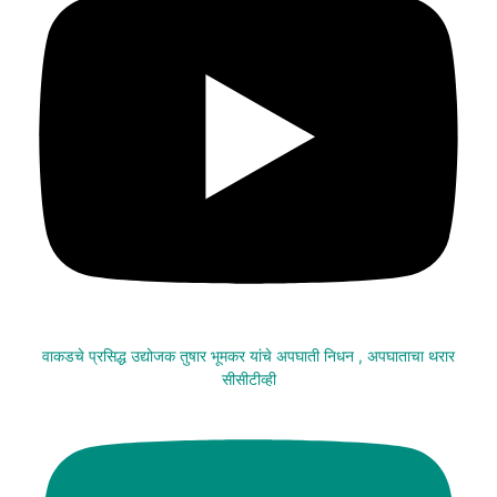
वाकडचे प्रसिद्ध उद्योजक तुषार भूमकर यांचे अपघाती निधन , अपघाताचा थरार
सीसीटीव्ही