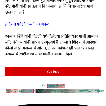
विकासाचा अजेंडा घेऊन पुढे जाणारे एकत्र कुटुंब आहे. पंतप्रधान
नरेंद्र मोदी यांनी सातत्याने विकासाचा आणि विचारधारेचा मार्ग
दाखवला आहे.
आदेशच फॉलो करतो – धंगेकर
एकनाथ शिंदे यांनी दिल्ली येथे दिलेल्या प्रतिक्रियेवर माजी आमदार
रवींद्र धंगेकर यांनी आपण उपमुख्यमंत्री एकनाथ शिंदे यांचे आदेशच
फॉलो करत असल्याचे सांगत, आपण कोणत्याही पक्षावर बोलत
नसल्याचे स्पष्टीकरण माध्यमांशी बोलताना दिले.
You Tube
YouTube Video
VVV0Ykk4d3A0cm94U1VaQUNfY2xrQ1hRLjRLVmVVaW5RRnRv