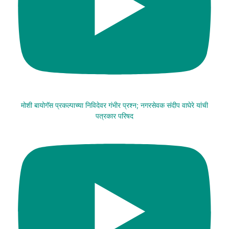
मोशी बायोगॅस प्रकल्पाच्या निविदेवर गंभीर प्रश्न; नगरसेवक संदीप वाघेरे यांची
पत्रकार परिषद