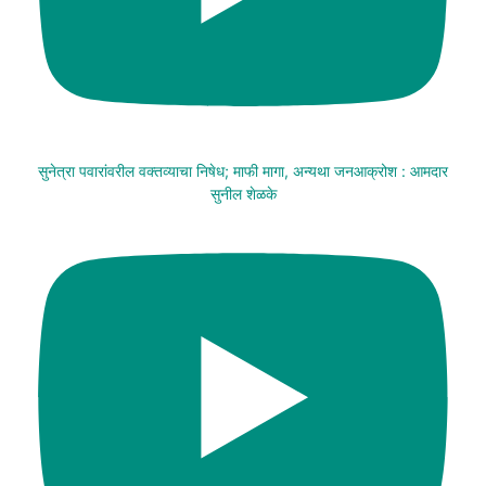
सुनेत्रा पवारांवरील वक्तव्याचा निषेध; माफी मागा, अन्यथा जनआक्रोश : आमदार
सुनील शेळके