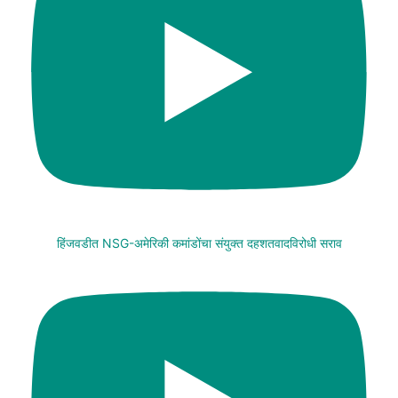
हिंजवडीत NSG-अमेरिकी कमांडोंचा संयुक्त दहशतवादविरोधी सराव