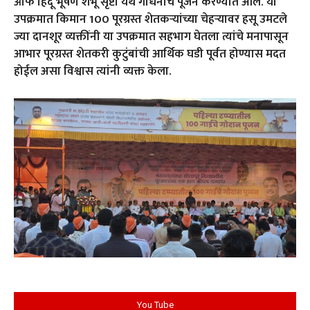
ऑफ हिंदू भूषण शंभू सृष्टी येथे गोधनाचे पूजन करण्यात आले. या
उपक्रमात किमान 100 पूरग्रस्त शेतकऱ्यांच्या चेहऱ्यावर हसू उमटले
ज्या दानशूर व्यक्तींनी या उपक्रमात सहभाग घेतला त्यांचे मनापासून
आभार पूरग्रस्त शेतकरी कुटुंबांची आर्थिक घडी पूर्वत होण्यास मदत
होईल असा विश्वास त्यांनी व्यक्त केला.
You Tube