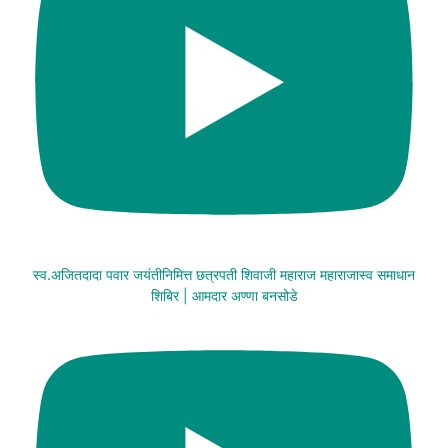
स्व.अजितदादा पवार जयंतीनिमित्त छत्रपती शिवाजी महाराज महाराजास्व समाधान
शिबिर | आमदार अण्णा बनसोडे