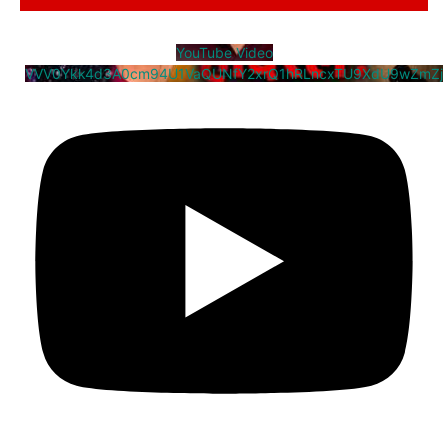
YouTube Video
VVV0Ykk4d3A0cm94U1VaQUNfY2xrQ1hRLncxTU9XdU9wZmZj