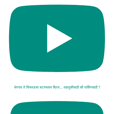
थेरगाव ते चिंचवडचा बटरफ्लाय ब्रिज... वाहतुकीसाठी की पार्किंगसाठी ?