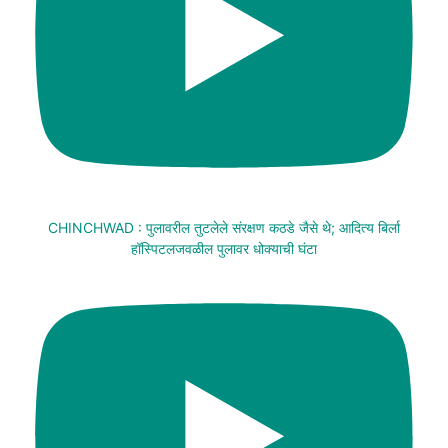
CHINCHWAD : पुलावरील तुटलेले संरक्षण कठडे जैसे थे; आदित्य बिर्ला
हॉस्पिटलजवळील पुलावर धोक्याची घंटा