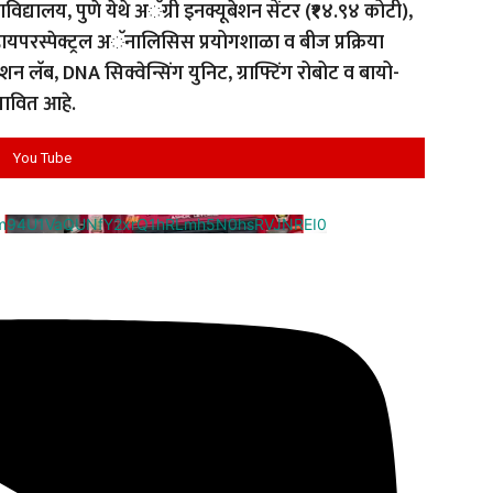
विद्यालय, पुणे येथे अॅग्री इनक्यूबेशन सेंटर (₹१४.९४ कोटी),
ंद्र, हायपरस्पेक्ट्रल अॅनालिसिस प्रयोगशाळा व बीज प्रक्रिया
ेन्शन लॅब, DNA सिक्वेन्सिंग युनिट, ग्राफ्टिंग रोबोट व बायो-
्तावित आहे.
You Tube
cm94U1VaQUNfY2xrQ1hRLmh5N0hsRVJNREI0