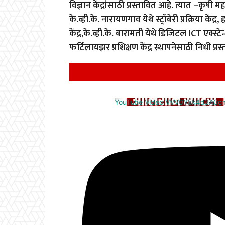
विज्ञान केंद्रांसाठी प्रस्तावित आहे.
त्यात –कृषी महा
के.व्ही.के. नारायणगाव येथे स्ट्रॉबेरी प्रक्रिया के
केंद्र,के.व्ही.के. बारामती येथे डिजिटल ICT एक्स्ट
फर्टिलायझर प्रशिक्षण केंद्र स्थापनेसाठी निधी प्रस
YouTube Video VVV0Ykk4d3A0