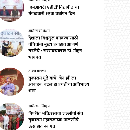
आरोग्य व शिक्षण
‘एमआयटी एडीटी’ विद्यापीठाचा
मंगळवारी ११वा वर्धापन दिन
आरोग्य व शिक्षण
देशाला विश्वगुरू बनवण्यासाठी
वंचितांना मुख्य प्रवाहात आणणे
गरजेचे : सरसंघचालक डाॅ. मोहन
भागवत
ताज्या बातम्या
तुकाराम मुंढे यांचे ‘जेन झी’ला
आवाहन; बदल हा प्रगतीचा अविभाज्य
भाग
आरोग्य व शिक्षण
पिंपरीत भक्तिरसाचा जल्लोष! संत
तुकाराम महाराजांच्या पालखीचे
उत्साहात स्वागत