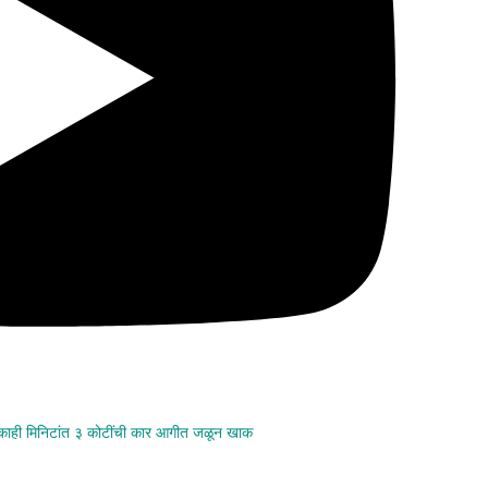
 काही मिनिटांत ३ कोटींची कार आगीत जळून खाक