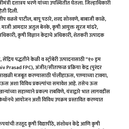
षीमंत्री दत्तात्रय भरणे यांच्या उपस्थितीत घेतला. जिल्हाधिकारी
हिती दिली.
प वळसे पाटील, बापू पठारे, शरद सोनवणे, बाबाजी काळे,
 माजी आमदार अतुल बेनके, कृषी आयुक्त सूरज मांढरे,
ठ अधिकारी, कृषी विज्ञान केंद्राचे अधिकारी, शेतकरी उत्पादक
ेंद्रिय पद्धतीने केळी व स्ट्रॉबेरी उत्पादनासाठी “१० ड्रम
 Prasad FPC), अंजीर/सीताफळ प्रक्रिया केंद्र (पुरंदर
न साखळी मजबूत करण्यासाठी पॉलीहाऊस, पाण्याच्या टाक्या,
ऊस अशा विविध प्रकल्पांचा समावेश आहे. तसेच ऊस
ंच्या सहाय्याने प्रकल्प राबविणे, यंत्राद्वारे भात लागवडीस
 हॅकेथॉनचे आयोजन अशी विविध उपक्रम प्रस्तावित करण्यात
पयांची तरतूद कृषी विद्यापीठे, संशोधन केंद्रे आणि कृषी