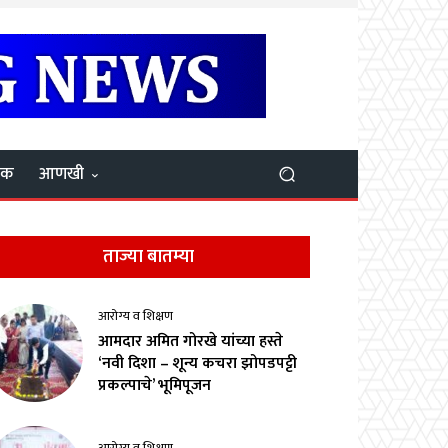
यक
आणखी
ताज्या बातम्या
आरोग्य व शिक्षण
आमदार अमित गोरखे यांच्या हस्ते
‘नवी दिशा – शून्य कचरा झोपडपट्टी
प्रकल्पाचे’ भूमिपूजन