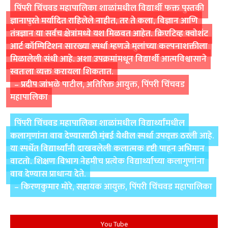
पिंपरी चिंचवड महापालिका शाळांमधील विद्यार्थी फक्त पुस्तकी
ज्ञानापुरते मर्यादित राहिलेले नाहीत, तर ते कला, विज्ञान आणि
तंत्रज्ञान या सर्वच क्षेत्रांमध्ये यश मिळवत आहेत. क्रिएटिव्ह क्वोशंट
आर्ट कॉम्पिटिशन सारख्या स्पर्धा म्हणजे मुलांच्या कल्पनाशक्तीला
मिळालेली संधी आहे. अशा उपक्रमांमधून विद्यार्थी आत्मविश्वासाने
स्वतःला व्यक्त करायला शिकतात.
– प्रदीप जांभळे पाटील, अतिरिक्त आयुक्त, पिंपरी चिंचवड
महापालिका
पिंपरी चिंचवड महापालिका शाळांमधील विद्यार्थ्यांमधील
कलागुणांना वाव देण्यासाठी मुंबई येथील स्पर्धा उपयुक्त ठरली आहे.
या स्पर्धेत विद्यार्थ्यांनी दाखवलेली कलात्मक दृष्टी पाहून अभिमान
वाटतो. शिक्षण विभाग नेहमीच प्रत्येक विद्यार्थ्याच्या कलागुणांना
वाव देण्यास प्राधान्य देते.
– किरणकुमार मोरे, सहायक आयुक्त, पिंपरी चिंचवड महापालिका
You Tube