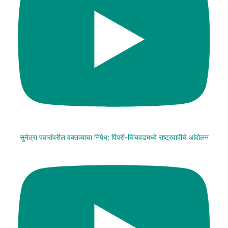
सुनेत्रा पवारांवरील वक्तव्याचा निषेध; पिंपरी-चिंचवडमध्ये राष्ट्रवादीचे आंदोलन