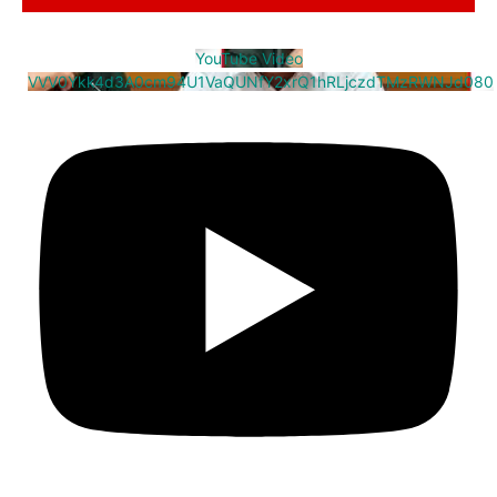
YouTube Video
VVV0Ykk4d3A0cm94U1VaQUNfY2xrQ1hRLjczdTMzRWNJd080