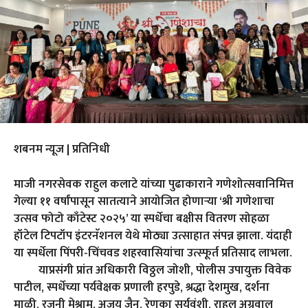
शबनम न्यूज | प्रतिनिधी
माजी नगरसेवक राहुल कलाटे यांच्या पुढाकाराने गणेशोत्सवानिमित्त
गेल्या ११ वर्षांपासून सातत्याने आयोजित होणाऱ्या ‘श्री गणेशाचा
उत्सव फोटो काँटेस्ट २०२५’ या स्पर्धेचा बक्षीस वितरण सोहळा
हॉटेल टिपटॉप इंटरनॅशनल येथे मोठ्या उत्साहात संपन्न झाला. यंदाही
या स्पर्धेला पिंपरी-चिंचवड शहरवासियांचा उत्स्फूर्त प्रतिसाद लाभला.
याप्रसंगी प्रांत अधिकारी विठ्ठल जोशी, पोलीस उपायुक्त विवेक
पाटील, स्पर्धेच्या पर्यवेक्षक प्रणाली हरपुडे, श्रद्धा देशमुख, दर्शना
माळी, रजनी मेश्राम, अजय जैन, रेणुका सूर्यवंशी, राहुल अग्रवाल