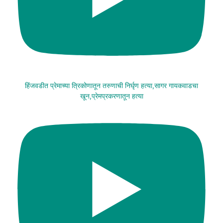
हिंजवडीत प्रेमाच्या त्रिकोणातून तरुणाची निर्घृण हत्या,सागर गायकवाडचा
खून,प्रेमप्रकरणातून हत्या