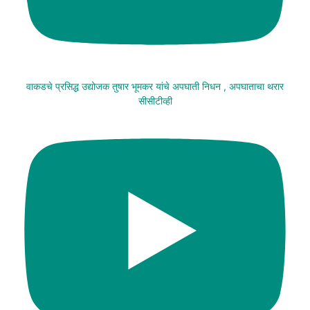
वाकडचे प्रसिद्ध उद्योजक तुषार भूमकर यांचे अपघाती निधन , अपघाताचा थरार
सीसीटीव्ही