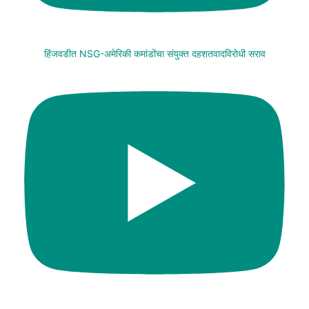
हिंजवडीत NSG-अमेरिकी कमांडोंचा संयुक्त दहशतवादविरोधी सराव