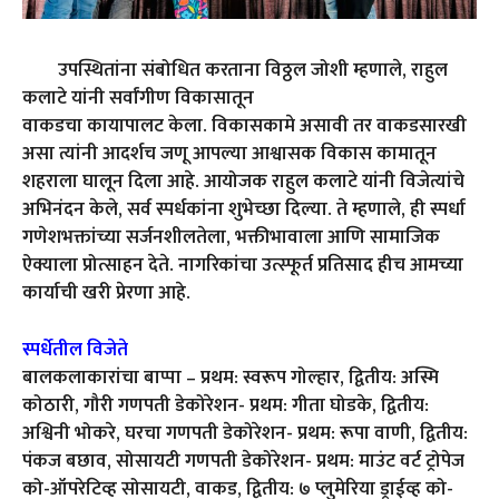
उपस्थितांना संबोधित करताना विठ्ठल जोशी म्हणाले, राहुल
कलाटे यांनी सर्वांगीण विकासातून
वाकडचा कायापालट केला. विकासकामे असावी तर वाकडसारखी
असा त्यांनी आदर्शच जणू आपल्या आश्वासक विकास कामातून
शहराला घालून दिला आहे. आयोजक राहुल कलाटे यांनी विजेत्यांचे
अभिनंदन केले, सर्व स्पर्धकांना शुभेच्छा दिल्या. ते म्हणाले, ही स्पर्धा
गणेशभक्तांच्या सर्जनशीलतेला, भक्तीभावाला आणि सामाजिक
ऐक्याला प्रोत्साहन देते. नागरिकांचा उत्स्फूर्त प्रतिसाद हीच आमच्या
कार्याची खरी प्रेरणा आहे.
स्पर्धेतील विजेते
बालकलाकारांचा बाप्पा – प्रथम: स्वरूप गोल्हार, द्वितीय: अस्मि
कोठारी, गौरी गणपती डेकोरेशन- प्रथम: गीता घोडके, द्वितीय:
अश्विनी भोकरे, घरचा गणपती डेकोरेशन- प्रथम: रूपा वाणी, द्वितीय:
पंकज बछाव, सोसायटी गणपती डेकोरेशन- प्रथम: माउंट वर्ट ट्रोपेज
को-ऑपरेटिव्ह सोसायटी, वाकड, द्वितीय: ७ प्लुमेरिया ड्राईव्ह को-