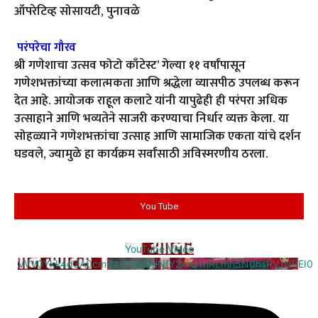
ऑपरेटिव्ह सोसायटी, पुनावळे
परंपरेचा गौरव
श्री गणेशाचा उत्सव फोटो काँटेस्ट’ गेल्या ११ वर्षांपासून
गणेशभक्तांच्या कलात्मकता आणि श्रद्धेला व्यासपीठ उपलब्ध करून
देत आहे. आयोजक राहूल कलाटे यांनी यापुढेही ही परंपरा अधिक
उत्साहाने आणि भव्यतेने साजरी करण्याचा निर्धार व्यक्त केला. या
सोहळ्याने गणेशभक्तांचा उत्साह आणि सामाजिक एकता यांचे दर्शन
घडवले, ज्यामुळे हा कार्यक्रम सर्वांसाठी अविस्मरणीय ठरला.
You Tube
YouTube Video
VVV0Ykk4d3A0cm94U1VaQUNfY2xrQ1hRLmh5N0hsRVJNREI0