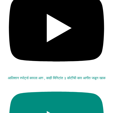
आलिशान स्पोर्ट्स कारला आग , काही मिनिटांत ३ कोटींची कार आगीत जळून खाक