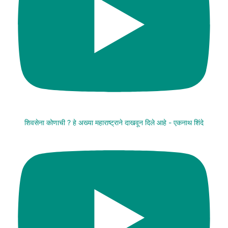
शिवसेना कोणाची ? हे अख्या महाराष्ट्राने दाखवून दिले आहे - एकनाथ शिंदे