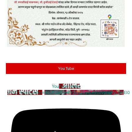
You Tube
YouTube Video
VVV0Ykk4d3A0cm94U1VaQUNfY2xrQ1hRLmh5N0hsRVJNREI0