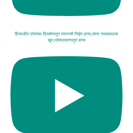
हिंजवडीत प्रेमाच्या त्रिकोणातून तरुणाची निर्घृण हत्या,सागर गायकवाडचा
खून,प्रेमप्रकरणातून हत्या