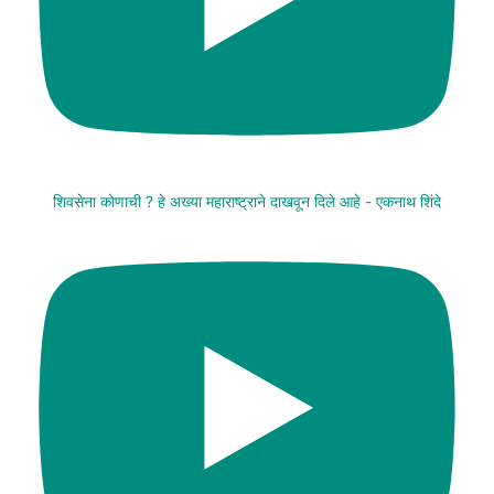
शिवसेना कोणाची ? हे अख्या महाराष्ट्राने दाखवून दिले आहे - एकनाथ शिंदे