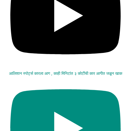
आलिशान स्पोर्ट्स कारला आग , काही मिनिटांत ३ कोटींची कार आगीत जळून खाक