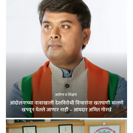
आरोग्य व शिक्षण
आंदोलनाच्या नावाखाली देशविरोधी विचारांना खतपाणी घालणे
खपवून घेतले जाणार नाही – आमदार अमित गोरखे