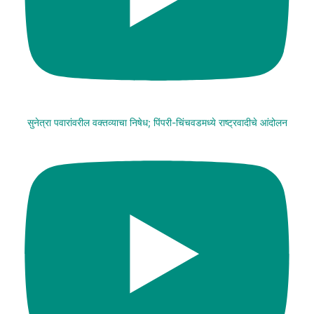
सुनेत्रा पवारांवरील वक्तव्याचा निषेध; पिंपरी-चिंचवडमध्ये राष्ट्रवादीचे आंदोलन