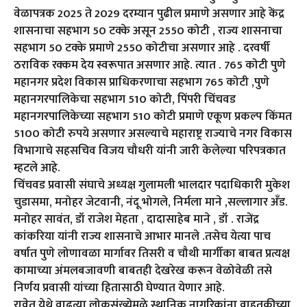
वेळापत्रक 2025 ते 2029 दरम्यान पुढील प्रमाणे असणार आहे केंद्र
शासनाचा सहभाग 50 टक्के असून 2550 कोटी , राज्य शासनाचा
सहभाग 50 टक्के प्रमाणे 2550 कोटीचा असणार आहे . दरवर्षी
ठराविक रक्कम देय स्वरूपात असणार आहे. त्यात . 765 कोटी पुणे
महानगर प्रदेश विकास प्राधिकरणाचा सहभाग 765 कोटी ,पुणे
महानगरपालिकेचा सहभाग 510 कोटी, पिंपरी चिंचवड
महानगरपालिकेच्या सहभाग 510 कोटी प्रमाणे एकूण प्रकल्प किंमत
5100 कोटी रुपये असणार असल्याचे महाराष्ट्र राज्याचे नगर विकास
विभागाचे सहसचिव विजय चौधरी यांनी जारी केलेल्या परिपत्रकात
म्हटले आहे.
चिंचवड प्रवासी संघाचे अध्यक्ष गुलामली भालदार पदाधिकारी मुकेश
चुडासमा, मनोहर जेटवानी, नंदू भोगले, निर्मला माने ,सल्लागार अँड.
मनोहर सावंत, डॉ राजेश मेहता , दादासाहेब माने , डॉ . राजेंद्र
कांकरिया यांनी राज्य शासनाचे आभार मानले .तसेच येत्या पाच
वर्षात पुणे लोणावळा मार्गावर तिसरी व चौथी मार्गीका बाबत प्रत्यक्ष
कामाच्या अंमलबजावणी बाबतही देखरेख करून वेळोवेळी तसे
निर्णय प्रवासी यांच्या हितासाठी घेण्यात येणार आहे.
रावेत येथे वाढत्या लोकसंख्येमुळे स्थानिक नागरिकांना वाहतूकीच्या