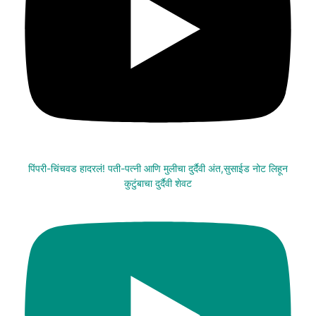
पिंपरी-चिंचवड हादरलं! पती-पत्नी आणि मुलीचा दुर्दैवी अंत,सुसाईड नोट लिहून
कुटुंबाचा दुर्दैवी शेवट