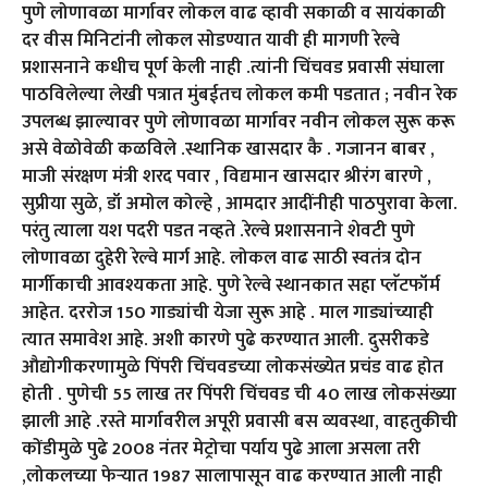
पुणे लोणावळा मार्गावर लोकल वाढ व्हावी सकाळी व सायंकाळी
दर वीस मिनिटांनी लोकल सोडण्यात यावी ही मागणी रेल्वे
प्रशासनाने कधीच पूर्ण केली नाही .त्यांनी चिंचवड प्रवासी संघाला
पाठविलेल्या लेखी पत्रात मुंबईतच लोकल कमी पडतात ; नवीन रेक
उपलब्ध झाल्यावर पुणे लोणावळा मार्गावर नवीन लोकल सुरू करू
असे वेळोवेळी कळविले .स्थानिक खासदार कै . गजानन बाबर ,
माजी संरक्षण मंत्री शरद पवार , विद्यमान खासदार श्रीरंग बारणे ,
सुप्रीया सुळे, डॉ अमोल कोल्हे , आमदार आदींनीही पाठपुरावा केला.
परंतु त्याला यश पदरी पडत नव्हते .रेल्वे प्रशासनाने शेवटी पुणे
लोणावळा दुहेरी रेल्वे मार्ग आहे. लोकल वाढ साठी स्वतंत्र दोन
मार्गीकाची आवश्यकता आहे. पुणे रेल्वे स्थानकात सहा प्लॅटफॉर्म
आहेत. दररोज 150 गाड्यांची येजा सुरू आहे . माल गाड्यांच्याही
त्यात समावेश आहे. अशी कारणे पुढे करण्यात आली. दुसरीकडे
औद्योगीकरणामुळे पिंपरी चिंचवडच्या लोकसंख्येत प्रचंड वाढ होत
होती . पुणेची 55 लाख तर पिंपरी चिंचवड ची 40 लाख लोकसंख्या
झाली आहे .रस्ते मार्गावरील अपूरी प्रवासी बस व्यवस्था, वाहतुकीची
कोंडीमुळे पुढे 2008 नंतर मेट्रोचा पर्याय पुढे आला असला तरी
,लोकलच्या फेऱ्यात 1987 सालापासून वाढ करण्यात आली नाही