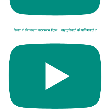
थेरगाव ते चिंचवडचा बटरफ्लाय ब्रिज... वाहतुकीसाठी की पार्किंगसाठी ?