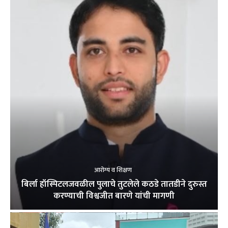
आरोग्य व शिक्षण
बिर्ला हॉस्पिटलजवळील पुलाचे तुटलेले कठडे तातडीने दुरुस्त
करण्याची विश्वजीत बारणे यांची मागणी