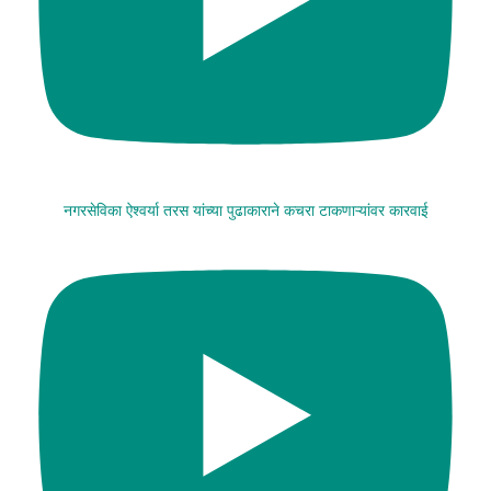
नगरसेविका ऐश्वर्या तरस यांच्या पुढाकाराने कचरा टाकणाऱ्यांवर कारवाई