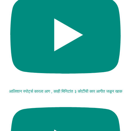
आलिशान स्पोर्ट्स कारला आग , काही मिनिटांत ३ कोटींची कार आगीत जळून खाक