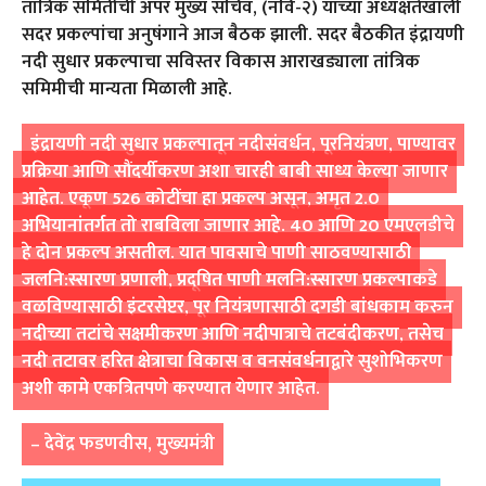
तांत्रिक समितीची अपर मुख्य सचिव, (नवि-२) यांच्या अध्यक्षतेखाली
सदर प्रकल्पांचा अनुषंगाने आज बैठक झाली. सदर बैठकीत इंद्रायणी
नदी सुधार प्रकल्पाचा सविस्तर विकास आराखड्याला तांत्रिक
समिमीची मान्यता मिळाली आहे.
इंद्रायणी नदी सुधार प्रकल्पातून नदीसंवर्धन, पूरनियंत्रण, पाण्यावर
प्रक्रिया आणि सौंदर्यीकरण अशा चारही बाबी साध्य केल्या जाणार
आहेत. एकूण 526 कोटींचा हा प्रकल्प असून, अमृत 2.0
अभियानांतर्गत तो राबविला जाणार आहे. 40 आणि 20 एमएलडीचे
हे दोन प्रकल्प असतील. यात पावसाचे पाणी साठवण्यासाठी
जलनि:स्सारण प्रणाली, प्रदूषित पाणी मलनि:स्सारण प्रकल्पाकडे
वळविण्यासाठी इंटरसेप्टर, पूर नियंत्रणासाठी दगडी बांधकाम करुन
नदीच्या तटांचे सक्षमीकरण आणि नदीपात्राचे तटबंदीकरण, तसेच
नदी तटावर हरित क्षेत्राचा विकास व वनसंवर्धनाद्वारे सुशोभिकरण
अशी कामे एकत्रितपणे करण्यात येणार आहेत.
– देवेंद्र फडणवीस, मुख्यमंत्री