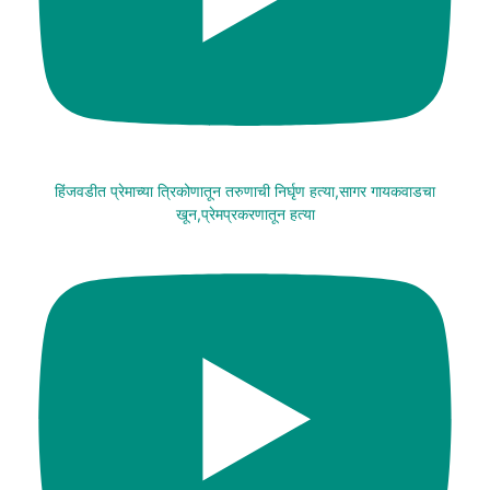
हिंजवडीत प्रेमाच्या त्रिकोणातून तरुणाची निर्घृण हत्या,सागर गायकवाडचा
खून,प्रेमप्रकरणातून हत्या