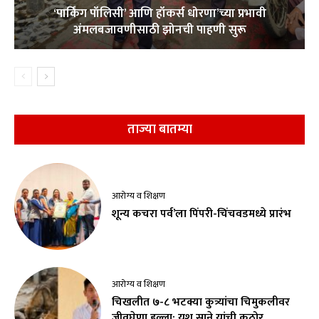
‘पार्किंग पॉलिसी’ आणि हॉकर्स धोरणा’च्या प्रभावी
अंमलबजावणीसाठी झोनची पाहणी सुरू
ताज्या बातम्या
आरोग्य व शिक्षण
शून्य कचरा पर्व’ला पिंपरी-चिंचवडमध्ये प्रारंभ
आरोग्य व शिक्षण
चिखलीत ७-८ भटक्या कुत्र्यांचा चिमुकलीवर
जीवघेणा हल्ला; यश साने यांची कठोर