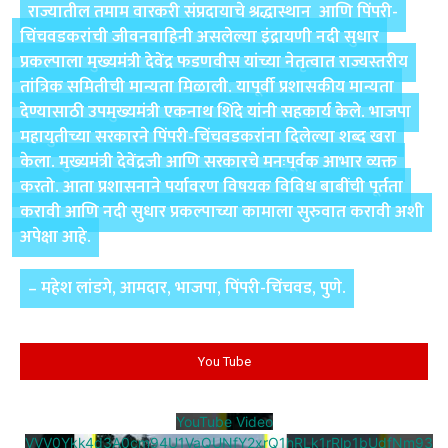
राज्यातील तमाम वारकरी संप्रदायाचे श्रद्धास्थान आणि पिंपरी-
चिंचवडकरांची जीवनवाहिनी असलेल्या इंद्रायणी नदी सुधार
प्रकल्पाला मुख्यमंत्री देवेंद्र फडणवीस यांच्या नेतृत्वात राज्यस्तरीय
तांत्रिक समितीची मान्यता मिळाली. यापूर्वी प्रशासकीय मान्यता
देण्यासाठी उपमुख्यमंत्री एकनाथ शिंदे यांनी सहकार्य केले. भाजपा
महायुतीच्या सरकारने पिंपरी-चिंचवडकरांना दिलेल्या शब्द खरा
केला. मुख्यमंत्री देवेंद्रजी आणि सरकारचे मनःपूर्वक आभार व्यक्त
करतो. आता प्रशासनाने पर्यावरण विषयक विविध बाबींची पूर्तता
करावी आणि नदी सुधार प्रकल्पाच्या कामाला सुरुवात करावी अशी
अपेक्षा आहे.
– महेश लांडगे, आमदार, भाजपा, पिंपरी-चिंचवड, पुणे.
You Tube
YouTube Video
VVV0Ykk4d3A0cm94U1VaQUNfY2xrQ1hRLk1rRlp1bUdfNm93