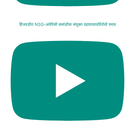
हिंजवडीत NSG-अमेरिकी कमांडोंचा संयुक्त दहशतवादविरोधी सराव