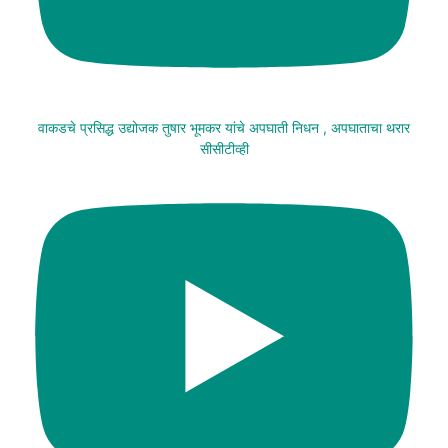
वाकडचे प्रसिद्ध उद्योजक तुषार भूमकर यांचे अपघाती निधन , अपघाताचा थरार
सीसीटीव्ही