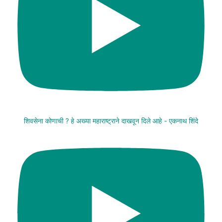
शिवसेना कोणाची ? हे अख्या महाराष्ट्राने दाखवून दिले आहे - एकनाथ शिंदे