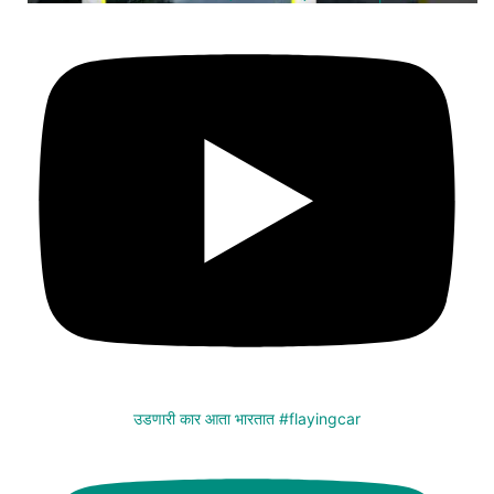
उडणारी कार आता भारतात #flayingcar