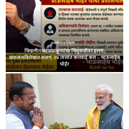
आरोग्य व शिक्षण
चिखलीत भटक्या कुत्र्यांचा चिमुकलीवर हल्ला;
प्रशासनाविरोधात संताप, २४ तासांत कारवाई करा – भाऊसाहेब
भोईर