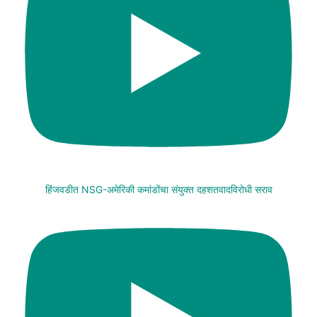
हिंजवडीत NSG-अमेरिकी कमांडोंचा संयुक्त दहशतवादविरोधी सराव