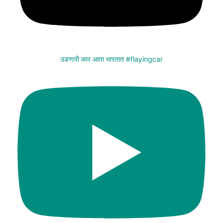
उडणारी कार आता भारतात #flayingcar