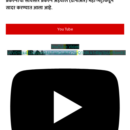
प्रकल्पाचा सविस्तर प्रकल्प अहवाल (डीपीआर) महा-मेट्रोकडून
सादर करण्यात आला आहे.
You Tube
YouTube Video
VVV0Ykk4d3A0cm94U1VaQUNfY2xrQ1hRLk1rRlp1bUdfNm93