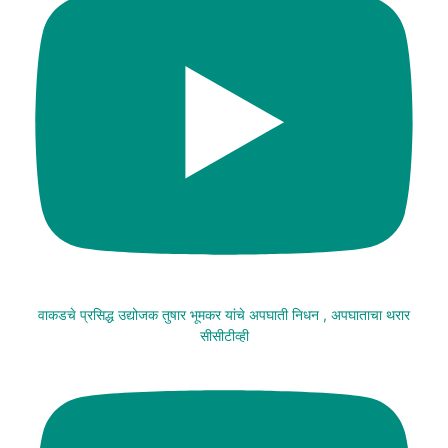
वाकडचे प्रसिद्ध उद्योजक तुषार भूमकर यांचे अपघाती निधन , अपघाताचा थरार
सीसीटीव्ही