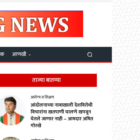
यक
आणखी
ताज्या बातम्या
आरोग्य व शिक्षण
आंदोलनाच्या नावाखाली देशविरोधी
विचारांना खतपाणी घालणे खपवून
घेतले जाणार नाही – आमदार अमित
गोरखे