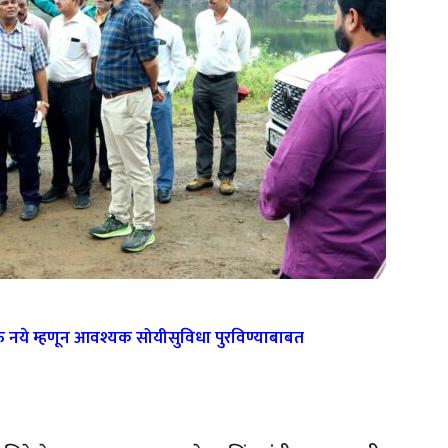
होऊ नये म्हणून आवश्यक सोयीसुविधा पुरविण्याबाबत