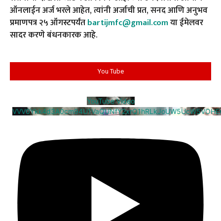
ऑनलाईन अर्ज भरले आहेत, त्यांनी अर्जाची प्रत, सनद आणि अनुभव
प्रमाणपत्र २५ ऑगस्टपर्यंत
bartijmfc@gmail.com
या ईमेलवर
सादर करणे बंधनकारक आहे.
You Tube
YouTube Video
VVV0Ykk4d3A0cm94U1VaQUNfY2xrQ1hRLkJoUW5UcW5VOHE