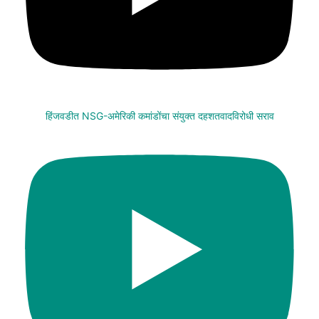
हिंजवडीत NSG-अमेरिकी कमांडोंचा संयुक्त दहशतवादविरोधी सराव