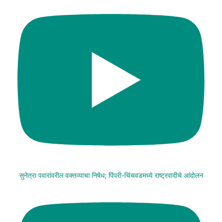
सुनेत्रा पवारांवरील वक्तव्याचा निषेध; पिंपरी-चिंचवडमध्ये राष्ट्रवादीचे आंदोलन