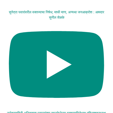
सुनेत्रा पवारांवरील वक्तव्याचा निषेध; माफी मागा, अन्यथा जनआक्रोश : आमदार
सुनील शेळके
सुनेत्रावहिनी अजितदादा पवारयांच्या बद्दलकेलेल्या वक्तव्याविरोधात महिलाशहराध्यक्ष