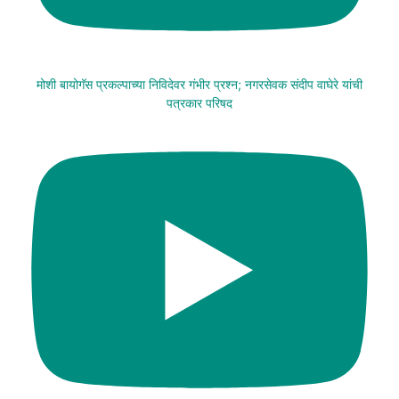
मोशी बायोगॅस प्रकल्पाच्या निविदेवर गंभीर प्रश्न; नगरसेवक संदीप वाघेरे यांची
पत्रकार परिषद