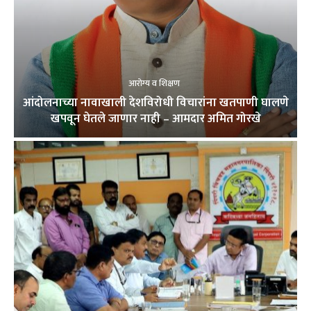
आरोग्य व शिक्षण
आंदोलनाच्या नावाखाली देशविरोधी विचारांना खतपाणी घालणे
खपवून घेतले जाणार नाही – आमदार अमित गोरखे