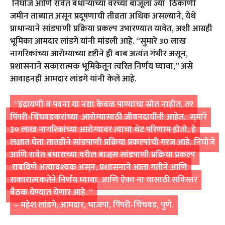
निघोजे आणि रावेत बंधाऱ्याच्या वरच्या बाजूला ज्या ठिकाणी
जमीन ताब्यात असून प्रदूषणाची तीव्रता अधिक असल्याने, येथे
प्राधान्याने सांडपाणी प्रक्रिया प्रकल्प उभारण्यात यावेत, अशी आग्रही
भूमिका आमदार लांडगे यांनी मांडली आहे. “सुमारे 30 लाख
नागरिकांच्या आरोग्याच्या दृष्टीने ही बाब अत्यंत गंभीर असून,
प्रशासनाने सकारात्मक भूमिकेतून त्वरित निर्णय घ्यावा,” असे
आवाहनही आमदार लांडगे यांनी केले आहे.
“इंद्रायणी व पवना या नद्या केवळ पाण्याचा स्रोत नाहीत, तर
पिंपरी-चिंचवडकरांच्या आरोग्यासाठी जीवनदायींनी आहेत. सुमारे
३० लाख नागरिकांच्या आरोग्यावर त्याचा थेट परिणाम होतो, हे
लक्षात घेता तातडीने सांडपाणी प्रक्रिया प्रकल्पांची गरज आहे. निघोजे
आणि रावेत बंधाराच्या वरील बाजूस सांडपाणी प्रक्रिया प्रकल्प
राबविणे अत्यावश्यक असून, प्रशासनाने आता गतीने आणि
सकारात्मकतेने निर्णय घ्यावा. आणि ऐका ना यासाठी सविस्तर
बैठक घेण्यात येणार आहे. “
– महेश लांडगे, आमदार, भाजपा, पिंपरी-चिंचवड, पुणे.