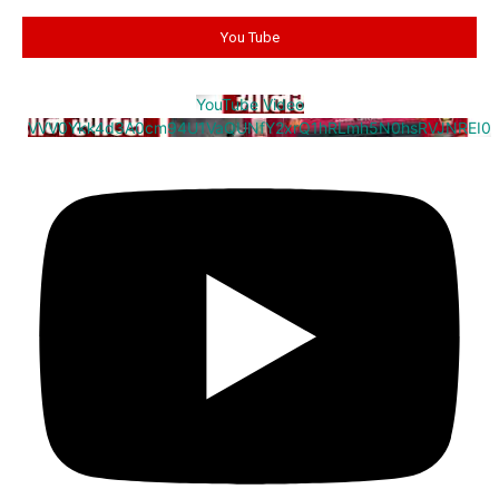
You Tube
YouTube Video
VVV0Ykk4d3A0cm94U1VaQUNfY2xrQ1hRLmh5N0hsRVJNREI0