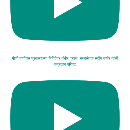
मोशी बायोगॅस प्रकल्पाच्या निविदेवर गंभीर प्रश्न; नगरसेवक संदीप वाघेरे यांची
पत्रकार परिषद