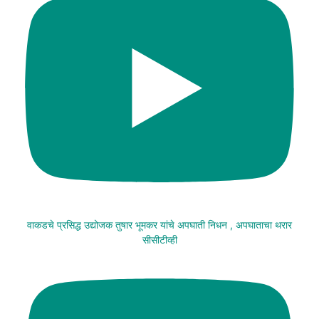
वाकडचे प्रसिद्ध उद्योजक तुषार भूमकर यांचे अपघाती निधन , अपघाताचा थरार
सीसीटीव्ही