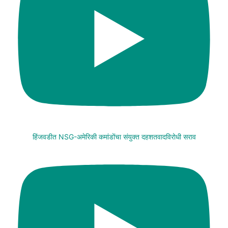
हिंजवडीत NSG-अमेरिकी कमांडोंचा संयुक्त दहशतवादविरोधी सराव