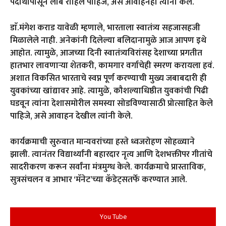
पदार्थांपासून लांब राहिले पाहिजे, असे आवाहनही त्यांनी केले.
डाॅ.मंगेश कराड यावेळी म्हणाले, भारताला स्वातंत्र्य सहजासहजी
मिळालेले नाही. अनेकांनी दिलेल्या बलिदानामुळे आज आपण इथे
आहोत. त्यामुळे, आजच्या दिनी स्वातंत्र्यविरांसह देशाच्या प्रगतीत
हातभार लावणाऱ्या शेतकरी, कामगार वर्गाचेही स्मरण करायला हवं.
अशात विकसित भारताचे स्वप्न पूर्ण करण्याची मुख्य जबाबदारी ही
युवकांच्या खांद्यावर आहे. त्यामुळे, कौशल्याधिष्ठीत युवकांची पिढी
घडवून त्यांना देशासमोरील समस्या सोडविण्यासाठी प्रोत्साहित केले
पाहिजे, असे आवाहन देखील त्यांनी केले.
कार्यक्रमाची सुरुवात मान्यवरांच्या हस्ते ध्वजरोहण सोहळ्याने
झाली. त्यानंतर विद्यार्थ्यांनी बहारदार नृत्य आणि देशभक्तीपर गीतांचे
सादरीकरण करून सर्वांना मंत्रमुग्ध केले. कार्यक्रमाचे प्रास्ताविक,
सुत्रसंचलन व आभार ‘मॅनेट’च्या कॅडेट्सतर्फे करण्यात आले.
You Tube