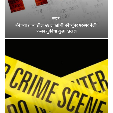
क्राईम
बँकेच्या ताब्यातील ५६ लाखांची फॉर्च्युनर परस्पर नेली;
फसवणुकीचा गुन्हा दाखल