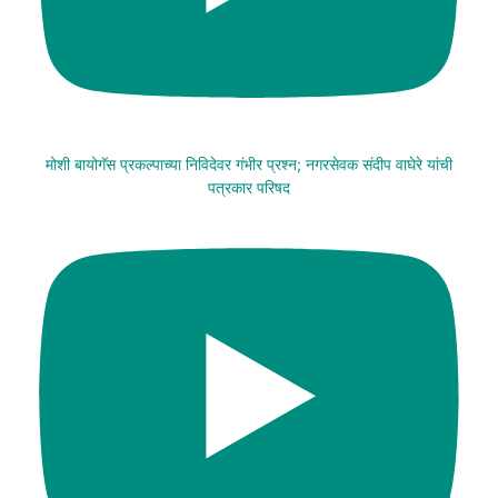
मोशी बायोगॅस प्रकल्पाच्या निविदेवर गंभीर प्रश्न; नगरसेवक संदीप वाघेरे यांची
पत्रकार परिषद