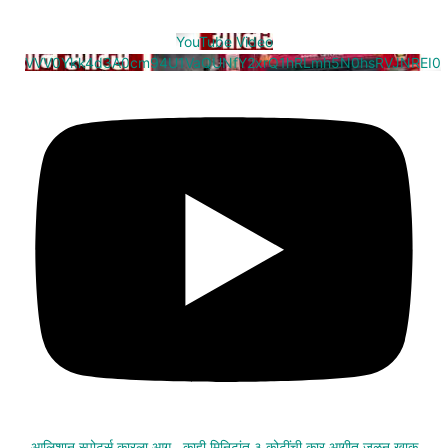
YouTube Video
VVV0Ykk4d3A0cm94U1VaQUNfY2xrQ1hRLmh5N0hsRVJNREI0
आलिशान स्पोर्ट्स कारला आग , काही मिनिटांत ३ कोटींची कार आगीत जळून खाक