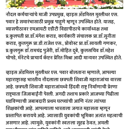
नौदल कर्मचाऱ्यांचे माजी उपप्रमुख, व्हाइस अ‍ॅडमिरल मुरलीधर एस.
पवार हे समारंभासाठी प्रमुख पाहुणे म्हणून उपस्थित होते. यासह,
व्यासपीठावर एमआयटी एडीटी विद्यापीठाचे कार्याध्यक्ष तथा
प्र.कुलपती प्रा.डाॅ.मंगेश कराड, कार्यकारी संचालक प्रा.डाॅ.सुनीता
कराड, कुलगुरू प्रा.डॉ.राजेश एस., प्रोवोस्ट प्रा.डाॅ.सायली गणकर,
प्र.कुलगुरू डाॅ.रामचंद्र पुजेरी, डाॅ.मोहित दुबे, कुलसचिव डाॅ.महेश
चोपडे, मॅनेटचे प्राचार्य कॅप्टन प्रेरित मिश्रा आदी मान्यवर उपस्थित होते.
व्हाइस अ‍ॅडमिरल मुरलीधर एस. पवार बोलताना म्हणाले, आपल्या
महाराष्ट्रासह भारतीय नौदलाला छत्रपती शिवाजी महाराजांचा वारसा
आहे. छत्रपती शिवाजी महाराजांमध्ये हिंदवी राष्ट्र निर्माणाची प्रेरणा
राष्ट्रमाता जिजाबाईंनी पेरली. अगदी तशाच प्रकारे आजच्या पिढीला
घडविण्याची जबाबदारी प्रथम घरच्यांची आणि नंतर त्यांच्या
शिक्षकांची आहे. आपल्याला भारताला जगात महासत्ता म्हणून
प्रस्तापित करायचे आहे. ज्यासाठी युवकांची भूमिका अत्यंत महत्वाची
असणार आहे. त्यामुळे, युवकांनी स्वतःला सुदृढ ठेवत, अमली