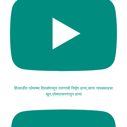
हिंजवडीत प्रेमाच्या त्रिकोणातून तरुणाची निर्घृण हत्या,सागर गायकवाडचा
खून,प्रेमप्रकरणातून हत्या