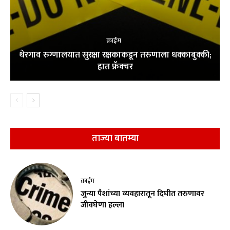
क्राईम
थेरगाव रुग्णालयात सुरक्षा रक्षकाकडून तरुणाला धक्काबुक्की;
हात फ्रॅक्चर
ताज्या बातम्या
क्राईम
जुन्या पैशांच्या व्यवहारातून दिघीत तरुणावर
जीवघेणा हल्ला