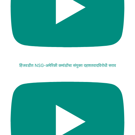
हिंजवडीत NSG-अमेरिकी कमांडोंचा संयुक्त दहशतवादविरोधी सराव