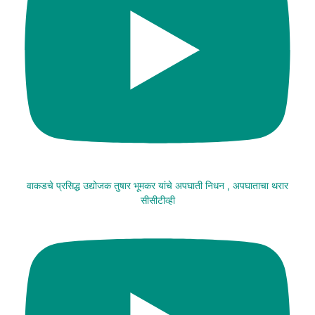
वाकडचे प्रसिद्ध उद्योजक तुषार भूमकर यांचे अपघाती निधन , अपघाताचा थरार
सीसीटीव्ही