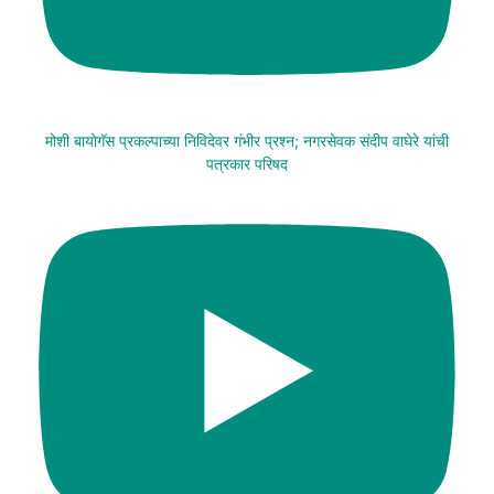
मोशी बायोगॅस प्रकल्पाच्या निविदेवर गंभीर प्रश्न; नगरसेवक संदीप वाघेरे यांची
पत्रकार परिषद