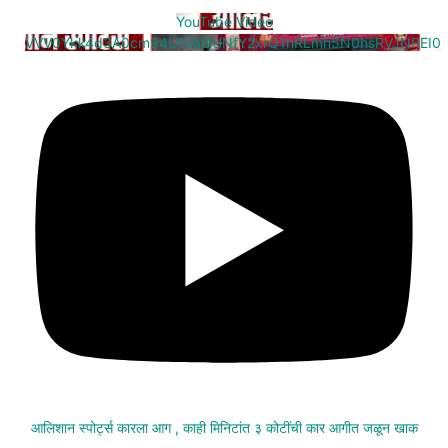
YouTube Video
VVV0Ykk4d3A0cm94U1VaQUNfY2xrQ1hRLmh5N0hsRVJNREI0
आलिशान स्पोर्ट्स कारला आग , काही मिनिटांत ३ कोटींची कार आगीत जळून खाक