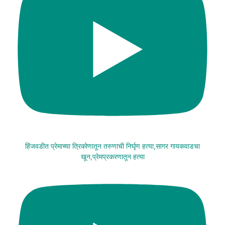
हिंजवडीत प्रेमाच्या त्रिकोणातून तरुणाची निर्घृण हत्या,सागर गायकवाडचा
खून,प्रेमप्रकरणातून हत्या