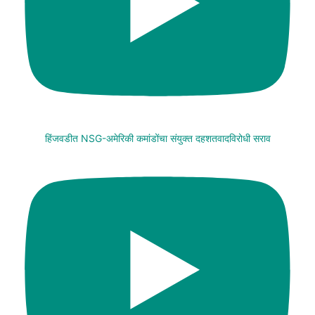
हिंजवडीत NSG-अमेरिकी कमांडोंचा संयुक्त दहशतवादविरोधी सराव