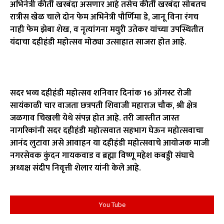
अभिनेत्री कीर्ती खरबंदा असणार आहे तसेच कीर्ती खरबंदा सोबतच
रात्रीस खेळ चाले दोन फेम अभिनेत्री पौर्णिमा डे, जानू विना रंगच
नाही फेम झेबा शेख, व नृत्यांगना मयुरी उतेकर यांच्या उपस्थितीत
यंदाचा दहीहंडी महोत्सव मोठ्या उत्साहात साजरा होत आहे.
सदर भव्य दहीहंडी महोत्सव शनिवार दिनांक 16 ऑगस्ट रोजी
सायंकाळी चार वाजता छत्रपती शिवाजी महाराज चौक, श्री क्षेत्र
जळगाव चिखली येथे संपन्न होत आहे. तरी जास्तीत जास्त
नागरिकांनी सदर दहीहंडी महोत्सवात सहभाग घेऊन महोत्सवाचा
आनंद लुटावा असे आवाहन या दहीहंडी महोत्सवाचे आयोजक माजी
नगरसेवक कुंदन गायकवाड व ब्रह्मा विष्णू महेश कबड्डी संघाचे
अध्यक्ष संदीप निवृत्ती शेलार यांनी केले आहे.
You Tube