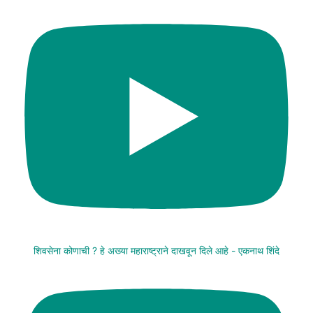
शिवसेना कोणाची ? हे अख्या महाराष्ट्राने दाखवून दिले आहे - एकनाथ शिंदे