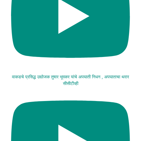
वाकडचे प्रसिद्ध उद्योजक तुषार भूमकर यांचे अपघाती निधन , अपघाताचा थरार
सीसीटीव्ही