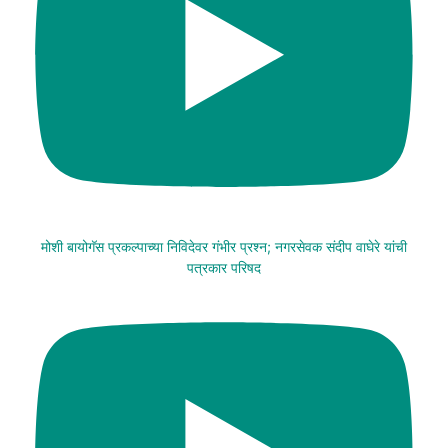
मोशी बायोगॅस प्रकल्पाच्या निविदेवर गंभीर प्रश्न; नगरसेवक संदीप वाघेरे यांची
पत्रकार परिषद