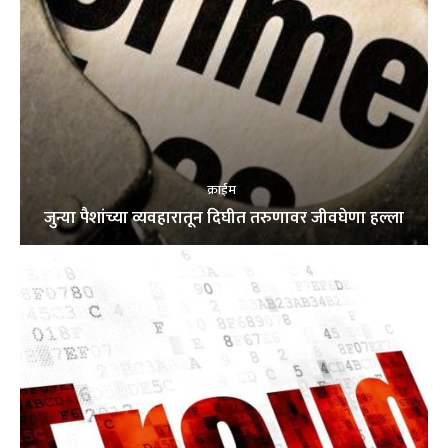
क्राईम
जुन्या पैशांच्या व्यवहारातून दिघीत तरुणावर जीवघेणा हल्ला