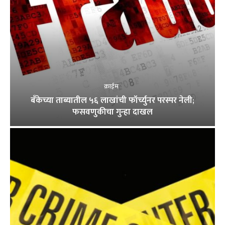
क्राईम
बँकेच्या ताब्यातील ५६ लाखांची फॉर्च्युनर परस्पर नेली;
फसवणुकीचा गुन्हा दाखल