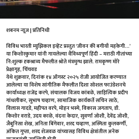
शबनम न्यूज | प्रतिनिधी
विविध भारती म्युझिकल इव्हेंट प्रस्तुत ‘जीवन की बगीयाँ महकेगी…’
या किशोरकुमार यांनी गायलेल्या वैविध्यपूर्ण हिंदी – मराठी गीतांच्या
नि:शुल्क दृकश्राव्य मैफलीत श्रोते मंत्रमुग्ध झाले. रामकृष्ण मोरे
प्रेक्षागृह, चिंचवड
येथे शुक्रवार, दिनांक १४ ऑगस्ट २०२५ रोजी आयोजित करण्यात
आलेल्या या विशेष सांगीतिक मैफलीत दिशा सोशल फाउंडेशनचे
कार्याध्यक्ष राजेंद्र करपे, संचालक विजय कांबळे, साहित्यिक प्रदीप
गांधलीकर, सुभाष चव्हाण, सामाजिक कार्यकर्ते सचिन साठे,
विलास गादडे, महीपत वरपे, मोहन भस्मे, विकास जगताप, डॉ.
किशोर वराडे, उदय काळे, वंदना केदार, सुवर्णा जोशी, देवेंद्र जोशी,
जैबुनिसा शेख, अनिता बिंगेवार, शरद चव्हाण, अस्मिता कुलकर्णी,
अंकित गुप्ता, शरद शेजवळ यांच्यासह विविध क्षेत्रांतील अनेक