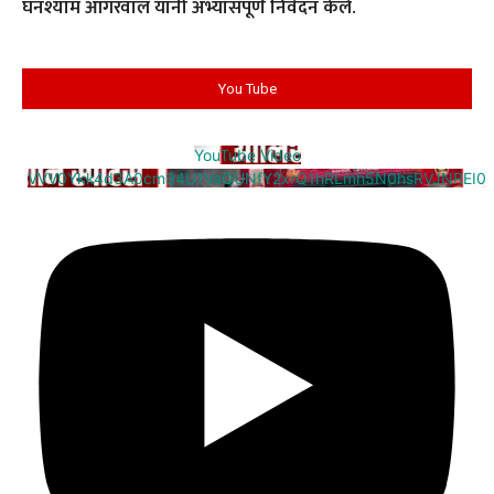
घनश्याम आगरवाल यांनी अभ्यासपूर्ण निवेदन केले.
You Tube
YouTube Video
VVV0Ykk4d3A0cm94U1VaQUNfY2xrQ1hRLmh5N0hsRVJNREI0