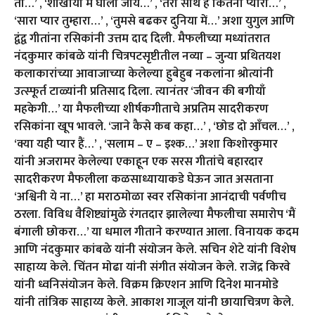
तो…’ , ‘शोखीयों में घोला जाये…’ , ‘तेरा साथ हैं कितना प्यारा…’ ,
‘सारा प्यार तुम्हारा…’ , ‘तुमसे बढकर दुनिया में…’ अशा युगुल आणि
द्वंद्व गीतांना रसिकांनी उत्तम दाद दिली. मैफलीच्या मध्यांतरात
नंदकुमार कांबळे यांनी चित्रपटसृष्टीतील नव्या – जुन्या प्रथितयश
कलाकारांच्या आवाजाच्या केलेल्या हुबेहुब नकलांना श्रोत्यांनी
उत्स्फूर्त टाळ्यांनी प्रतिसाद दिला. त्यानंतर ‘जीवन की बगीयाँ
महकेगी…’ या मैफलीच्या शीर्षकगीताचे अप्रतिम सादरीकरण
रसिकांना खूप भावले. ‘जाने कैसे कब कहा…’ , ‘छोड दो आँचल…’ ,
‘क्या यही प्यार हैं…’ , ‘सलाम – ए – इश्क…’ अशा किशोरकुमार
यांनी अजरामर केलेल्या एकाहून एक सरस गीतांचे बहारदार
सादरीकरण मैफलीला कळसाध्यायाकडे घेऊन जात असताना
‘अश्विनी ये ना…’ हा मराठमोळा स्वर रसिकांना आनंदाची पर्वणीच
ठरला. विविध वैशिष्ट्यांमुळे रंगतदार झालेल्या मैफलीचा समारोप ‘मैं
बंगाली छोकरा…’ या धमाल गीताने करण्यात आला. विनायक कदम
आणि नंदकुमार कांबळे यांनी संयोजन केले. सचिन शेटे यांनी विशेष
साहाय्य केले. चिंतन मोढा यांनी संगीत संयोजन केले. राजेंद्र किरवे
यांनी ध्वनिसंयोजन केले. विक्रम क्रिएशन आणि दिनेश मानमोडे
यांनी तांत्रिक साहाय्य केले. आकाश गाजूल यांनी छायाचित्रण केले.