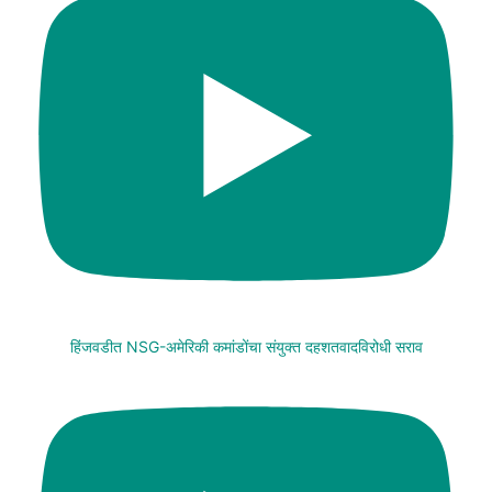
हिंजवडीत NSG-अमेरिकी कमांडोंचा संयुक्त दहशतवादविरोधी सराव