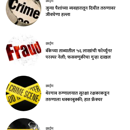
क्राईम
जुन्या पैशांच्या व्यवहारातून दिघीत तरुणावर
जीवघेणा हल्ला
क्राईम
बँकेच्या ताब्यातील ५६ लाखांची फॉर्च्युनर
परस्पर नेली; फसवणुकीचा गुन्हा दाखल
क्राईम
थेरगाव रुग्णालयात सुरक्षा रक्षकाकडून
तरुणाला धक्काबुक्की; हात फ्रॅक्चर
क्राईम