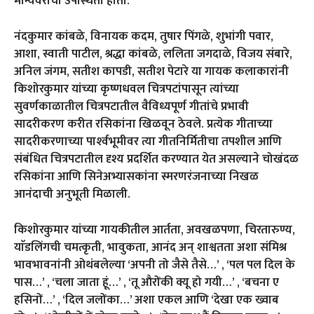
मान्यवरांची उपस्थिती होती.
नंदकुमार कांबळे,
विनायक कदम, तुषार पिंगळे, शुभांगी पवार,
आशा, स्वाती पाटील, श्रद्धा कांबळे, ललिता जगदाळे, विजय संबारे,
अनिल जंगम, सतीश कापडी, सतीश पेटारे या गायक कलाकारांनी
किशोरकुमार यांच्या कृष्णधवल चित्रपटांपासून त्यांच्या
सुवर्णकाळातील चित्रपटातील वैविध्यपूर्ण गीतांचे प्रभावी
सादरीकरण करीत रसिकांना खिळवून ठेवले. प्रत्येक गीताच्या
सादरीकरणाच्या पार्श्‍वभूमीवर त्या गीतनिर्मितीचा तपशील आणि
संबंधित चित्रपटातील दृश्य प्रदर्शित करण्यात येत असल्याने चोखंदळ
रसिकांना आणि सिनेअभ्यासकांना स्मरणरंजनाच्या निखळ
आनंदाची अनुभूती मिळाली.
किशोरकुमार यांच्या गायकीतील आर्तता, अवखळपणा, चिरतारुण्य,
याॅडलिंगची चमत्कृती, भावुकता, आनंद अन् शाश्वतता अशा संमिश्र
भावभावनांनी ओथंबलेल्या ‘अपनी तो जैसे तैसे…’ , ‘पल पल दिल के
पास…’ , ‘चला जाता हूं…’ , ‘तू औरोंकी क्यू हो गयी…’ , ‘बचना ए
हसिनों…’ , ‘दिल जलोंका…’ अशा एकल आणि ‘देखा एक ख्वाब