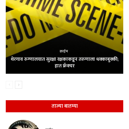
क्राईम
थेरगाव रुग्णालयात सुरक्षा रक्षकाकडून तरुणाला धक्काबुक्की;
हात फ्रॅक्चर
ताज्या बातम्या