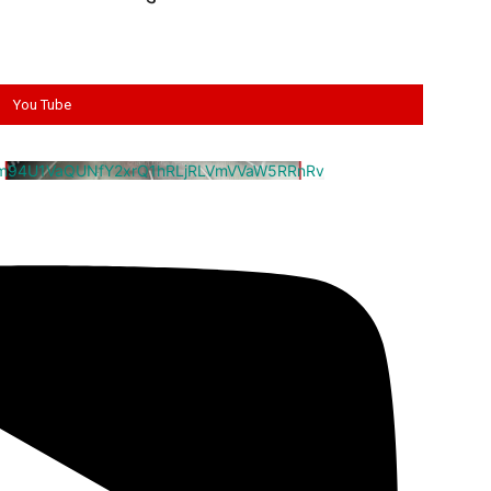
You Tube
cm94U1VaQUNfY2xrQ1hRLjRLVmVVaW5RRnRv