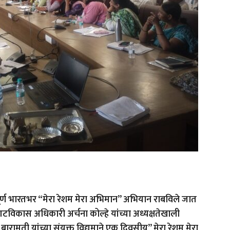
ंपूर्ण भारतभर “मेरा रेशम मेरा अभिमान” अभियान राबविले जात
टविकास अधिकारी अर्चना कोल्हे यांच्या अध्यक्षतेखाली
 बारामती यांच्या संयुक्त विद्यमाने एक दिवसीय” मेरा रेशम मेरा