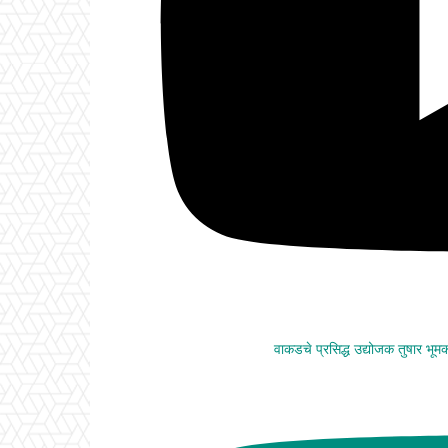
वाकडचे प्रसिद्ध उद्योजक तुषार भू