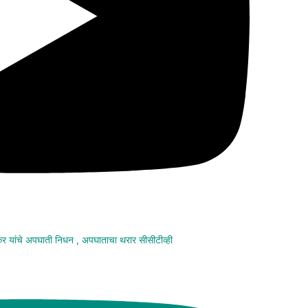
मकर यांचे अपघाती निधन , अपघाताचा थरार सीसीटीव्ही