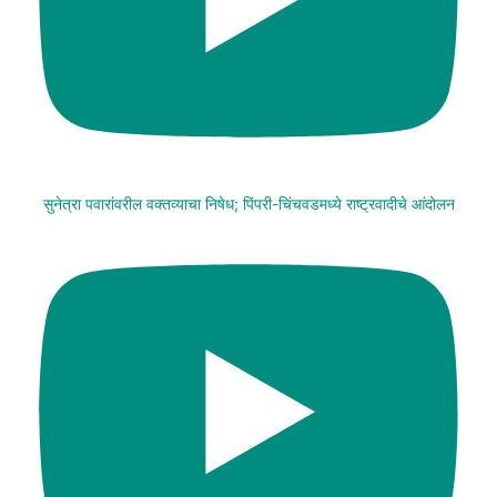
सुनेत्रा पवारांवरील वक्तव्याचा निषेध; पिंपरी-चिंचवडमध्ये राष्ट्रवादीचे आंदोलन