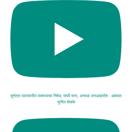
सुनेत्रा पवारांवरील वक्तव्याचा निषेध; माफी मागा, अन्यथा जनआक्रोश : आमदार
सुनील शेळके