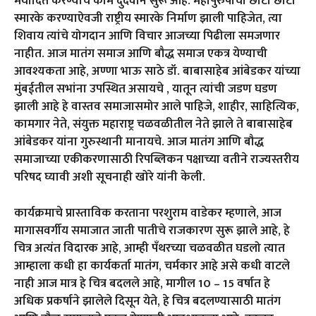
मर्यादित करण्याचे काम दुर्दैवाने सुरू आहे. महापुरुषांची छोटी छोटी
स्मारके करण्याऐवजी राष्ट्रीय स्मारके निर्माण झाली पाहिजेत, त्या
शिवाय त्यांचे योगदान आणि विचार आजच्या पिढीला समजणार
नाहीत. आज मातंग समाज आणि बौद्ध समाज एकत्र येण्याची
आवश्यकता आहे, अण्णा भाऊ साठे डॉ. बाबासाहेब आंबेडकर यांच्या
मुंबईतील सभांना उपस्थित असायचे , यातून त्यांची जडण घडण
झाली आहे हे वास्तव समाजासमोर आले पाहिजे, शाहीर, साहित्यिक,
कामगार नेते, संयुक्त महाराष्ट्र चळवळीतील नेते झाले ते बाबासाहेब
आंबेडकर यांना गुरुस्थानी मानायचे. आज मातंग आणि बौद्ध
समाजाच्या एकीकरणासाठी रिपब्लिकन पक्षाच्या वतीने राज्यस्तरीय
परिषद घ्यावी अशी सूचनाही खोरे यांनी केली.
कार्यक्रमाचे प्रास्ताविक करताना परशुराम वाडेकर म्हणाले, आज
मागासवर्गीय समाजात जाती पातीचे राजकारण सुरू झाले आहे, हे
चित्र अत्यंत विदारक आहे, आम्ही पँथरच्या चळवळीत घडलो त्यात
आम्हाला कधी हा कार्यकर्ता मातंग, चर्मकार आहे असे कधी वाटले
नाही आज मात्र हे चित्र बदलले आहे, मागील 10 – 15 वर्षात हे
अधिक प्रकर्षाने झालेले दिसून येते, हे चित्र बदलण्यासाठी मातंग