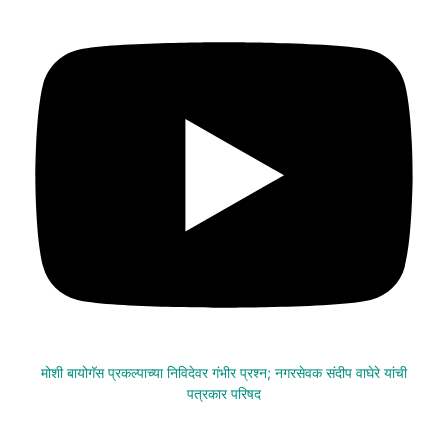
मोशी बायोगॅस प्रकल्पाच्या निविदेवर गंभीर प्रश्न; नगरसेवक संदीप वाघेरे यांची
पत्रकार परिषद