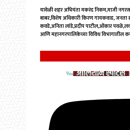
यावेळी शहर अभियंता मकरंद निकम,माजी नगरसद
बाबर,विशेष अधिकारी किरण गायकवाड, जनता संपर
कवडे,अनिता लांडे,प्रदीप पाटील,ओंकार पवळे,लव 
आणि महानगरपालिकेच्या विविध विभागातील कर्म
YouTube Video VVV0Ykk4d3A0