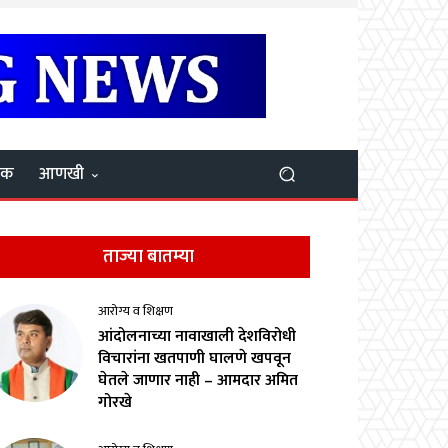
यक
आणखी
ताज्या बातम्या
आरोग्य व शिक्षण
आंदोलनाच्या नावाखाली देशविरोधी
विचारांना खतपाणी घालणे खपवून
घेतले जाणार नाही – आमदार अमित
गोरखे