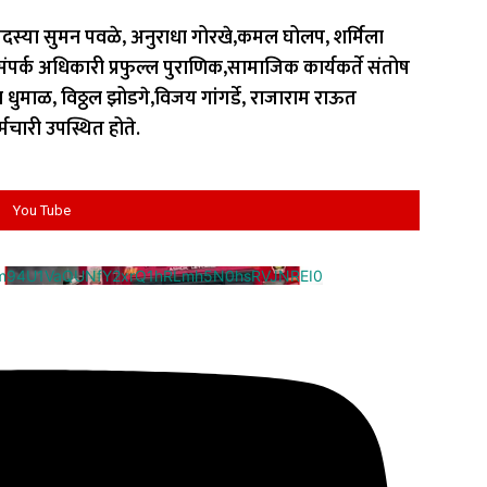
स्या सुमन पवळे, अनुराधा गोरखे,कमल घोलप, शर्मिला
्क अधिकारी प्रफुल्ल पुराणिक,सामाजिक कार्यकर्ते संतोष
धुमाळ, विठ्ठल झोडगे,विजय गांगर्डे, राजाराम राऊत
चारी उपस्थित होते.
You Tube
cm94U1VaQUNfY2xrQ1hRLmh5N0hsRVJNREI0