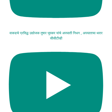
वाकडचे प्रसिद्ध उद्योजक तुषार भूमकर यांचे अपघाती निधन , अपघाताचा थरार
सीसीटीव्ही