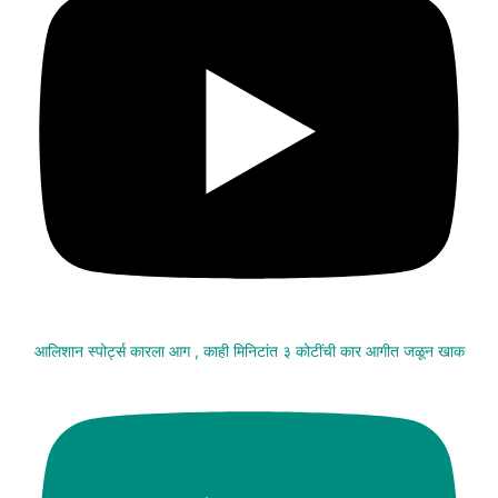
आलिशान स्पोर्ट्स कारला आग , काही मिनिटांत ३ कोटींची कार आगीत जळून खाक