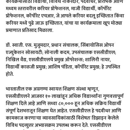
कार्यक्रमासाठी विद्यार्थी, विविध नोकरदार, पदवीधर, प्रारंभिक आणि
मध्यम स्तरावरील करियर प्रोफेशनल, माजी विद्यार्थी, कॉर्पोरेट
प्रोफेशनल, कॉर्पोरेट एचआर, जे आपले करियर बदलू इच्छितात किंवा
करियर मध्ये पुढे जाऊ इच्छितात, यांचा या कार्यक्रमाला खूप मोठ्या
प्रमाणात प्रतिसाद मिळाला.
डॉ. स्वाती. एस. मुजुमदार, प्रधान संचालक, सिंबायोसिस ओपन
एज्युकेशन सोसायटी; सोनाली कदम, उपसंचालक एससीडीएल;
निखिल वैद्य, एससीडीएलचे प्रमुख ऑपरेशन्स; शालिनी नायर,
विद्यार्थी काळजी प्रमुख; आशिष पंडिता, कॉर्पोरेट प्रमुख; हे उपस्थित
होते.
भारतातील एक अग्रगण्य स्वायत्त शिक्षण संस्था म्हणून,
एससीडीएलने आजवर १० लाखांहून अधिक विद्यार्थ्यांना गुणवत्तापूर्ण
शिक्षण दिले आहे आणि सध्या ८०,००० हून अधिक सक्रिय विद्यार्थी
संपूर्ण देशभरातून शिक्षण घेत आहेत. एससीडीएल हे पदवीधर आणि
कामकाज करणाऱ्या व्यावसायिकांसाठी विशेषतः डिझाइन केलेले
विविध पदव्युत्तर अभ्यासक्रम उपलब्ध करून देते. एससीडीएल