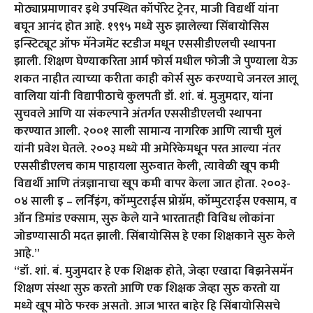
मोठ्याप्रमाणावर इथे उपस्थित कॉर्पोरेट ट्रेनर, माजी विद्यर्थी यांना
बघून आनंद होत आहे. १९९५ मध्ये सुरु झालेल्या सिंबायोसिस
इन्स्टिट्यूट ऑफ मॅनेजमेंट स्टडीज मधून एससीडीएलची स्थापना
झाली. शिक्षण घेण्याकरिता आर्म फोर्स मधील फोजी जे पुण्याला येऊ
शकत नाहीत त्याच्या करीता काही कोर्स सुरु करण्याचे जनरल आलू
वालिया यांनी विद्यापीठाचे कुलपती डॉ. शां. बं. मुजुमदार, यांना
सुचवले आणि या संकल्पाने अंतर्गत एससीडीएलची स्थापना
करण्यात आली. २००१ साली सामान्य नागरिक आणि त्याची मुलं
यांनी प्रवेश घेतले. २००३ मध्ये मी अमेरिकेमधून परत आल्या नंतर
एससीडीएलच काम पाहायला सुरुवात केली, त्यावेळी खूप कमी
विद्यर्थी आणि तंत्रज्ञानाचा खूप कमी वापर केला जात होता. २००३-
०४ साली इ – लर्निंइंग, कॉम्पुटराईस प्रोग्रॅम, कॉम्पुटराईस एक्साम, व
ऑन डिमांड एक्साम, सुरु केले याने भारतातही विविध लोकांना
जोडण्यासाठी मदत झाली. सिंबायोसिस हे एका शिक्षकाने सुरु केले
आहे.”
“डॉ. शां. बं. मुजुमदार हे एक शिक्षक होते, जेव्हा एखादा बिझनेसमॅन
शिक्षण संस्था सुरु करतो आणि एक शिक्षक जेव्हा सुरु करतो या
मध्ये खूप मोठे फरक असतो. आज भारत बाहेर हि सिंबायोसिसचे