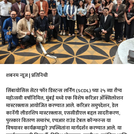
शबनम न्यूज | प्रतिनिधी
सिंबायोसिस सेंटर फॉर डिस्टन्स लर्निंग (SCDL) च्या २५ व्या रौप्य
महोत्सवी वर्षानिमित्त, मुंबई मध्ये एक विशेष करिअर अ‍ॅक्सिलरेशन
मास्टरक्लास आयोजित करण्यात आले. करिअर समुपदेशन, डेल
कार्नेगी लीडरशिप मास्टरक्लास, एससीडीएल बद्दल सादरीकरण,
पुरस्कार वितरण समारंभ, एचआर राउंड टेबल कॉन्फरन्स या
विषयावर कार्यक्रमाद्वारे उपस्थितांना मार्गदर्शन करण्यात आले. या