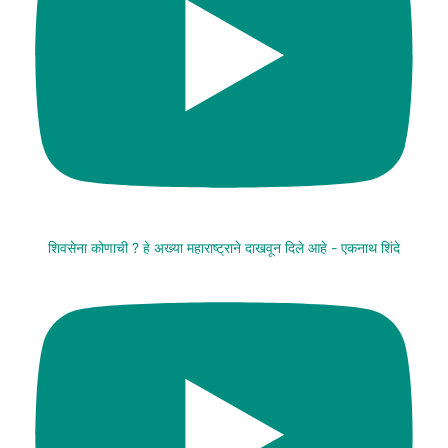
शिवसेना कोणाची ? हे अख्या महाराष्ट्राने दाखवून दिले आहे - एकनाथ शिंदे