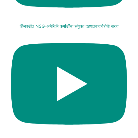
हिंजवडीत NSG-अमेरिकी कमांडोंचा संयुक्त दहशतवादविरोधी सराव