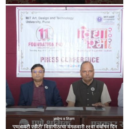
आरोग्य व शिक्षण
‘एमआयटी एडीटी’ विद्यापीठाचा मंगळवारी ११वा वर्धापन दिन