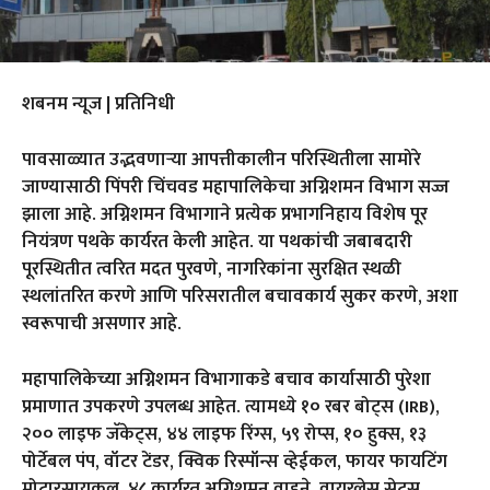
शबनम न्यूज | प्रतिनिधी
पावसाळ्यात उद्भवणाऱ्या आपत्तीकालीन परिस्थितीला सामोरे
जाण्यासाठी पिंपरी चिंचवड महापालिकेचा अग्निशमन विभाग सज्ज
झाला आहे. अग्निशमन विभागाने प्रत्येक प्रभागनिहाय विशेष पूर
नियंत्रण पथके कार्यरत केली आहेत. या पथकांची जबाबदारी
पूरस्थितीत त्वरित मदत पुरवणे, नागरिकांना सुरक्षित स्थळी
स्थलांतरित करणे आणि परिसरातील बचावकार्य सुकर करणे, अशा
स्वरूपाची असणार आहे.
महापालिकेच्या अग्निशमन विभागाकडे बचाव कार्यासाठी पुरेशा
प्रमाणात उपकरणे उपलब्ध आहेत. त्यामध्ये १० रबर बोट्स (IRB),
२०० लाइफ जॅकेट्स, ४४ लाइफ रिंग्स, ५९ रोप्स, १० हुक्स, १३
पोर्टेबल पंप, वॉटर टेंडर, क्विक रिस्पॉन्स व्हेईकल, फायर फायटिंग
मोटारसायकल, ४८ कार्यरत अग्निशमन वाहने, वायरलेस सेट्स,