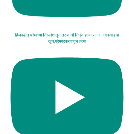
हिंजवडीत प्रेमाच्या त्रिकोणातून तरुणाची निर्घृण हत्या,सागर गायकवाडचा
खून,प्रेमप्रकरणातून हत्या