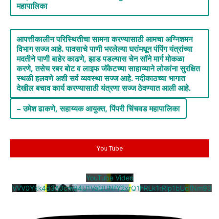
महापालिका
आपत्तीकालीन परिस्थितीचा सामना करण्यासाठी आमचा अग्निशमन
विभाग सज्ज आहे. पावसाचे पाणी भरलेल्या घरांमधून पंपिंग यंत्रांच्या
मदतीने पाणी बाहेर काढणे, झाड पडल्यास चेन सॉने मार्ग मोकळा
करणे, तसेच रबर बोट व लाइफ जॅकेटच्या साहाय्याने लोकांना सुरक्षित
स्थळी हलवणे अशी सर्व व्यवस्था सज्ज आहे. नदीकाठच्या भागात
देखील बचाव कार्य करण्यासाठी यंत्रणा सज्ज ठेवण्यात आली आहे.
– उमेश ढाकणे, सहाय्यक आयुक्त, पिंपरी चिंचवड महापालिका
You Tube
YouTube Video
VVV0Ykk4d3A0cm94U1VaQUNfY2xrQ1hRLk1rRlp1bUdfNm93