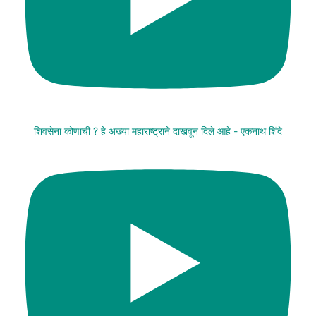
शिवसेना कोणाची ? हे अख्या महाराष्ट्राने दाखवून दिले आहे - एकनाथ शिंदे