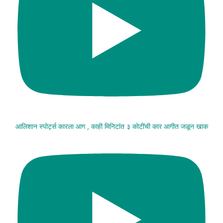
आलिशान स्पोर्ट्स कारला आग , काही मिनिटांत ३ कोटींची कार आगीत जळून खाक