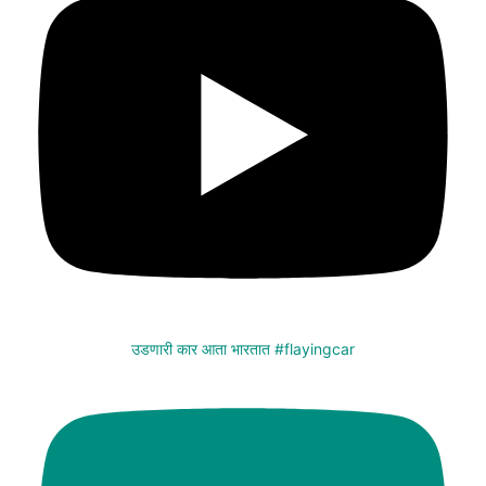
उडणारी कार आता भारतात #flayingcar