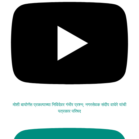
मोशी बायोगॅस प्रकल्पाच्या निविदेवर गंभीर प्रश्न; नगरसेवक संदीप वाघेरे यांची
पत्रकार परिषद