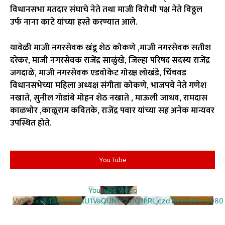
विधानसभा मतदार संघाचे नेते तथा माजी विरोधी पक्ष नेते विठ्ठल
उर्फ नाना काटे यांच्या हस्ते करण्यात आले.
यावेळी माजी नगरसेवक खंडू शेठ कोकणे ,माजी नगरसेवक सतीश
दरेकर, माजी नगरसेवक राजेंद्र साळुंखे, जिल्हा परिषद सदस्य राजेंद्र
जगदाळे, माजी नगरसेवक एडवोकेट गोरक्ष लोखंडे, चिंचवड
विधानसभेच्या महिला अध्यक्ष संगीता कोकणे, भाजपचे नेते गणेश
नखाते, सुनील गोडांबे मोहन शेठ नखाते , माऊली जाधव, रामदास
काळभोर ,काळूराम कवितके, राजेंद्र पवार यांच्या सह अनेक मान्यवर
उपस्थित होते.
You Tube
YouTube Video
VVV0Ykk4d3A0cm94U1VaQUNfY2xrQ1hRLjczdTMzRWNJd080