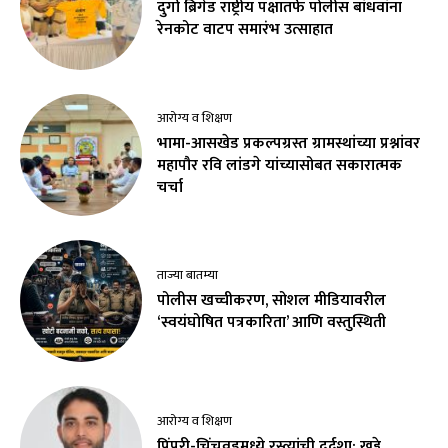
दुर्गा ब्रिगेड राष्ट्रीय पक्षातर्फे पोलीस बांधवांना
रेनकोट वाटप समारंभ उत्साहात
आरोग्य व शिक्षण
भामा-आसखेड प्रकल्पग्रस्त ग्रामस्थांच्या प्रश्नांवर
महापौर रवि लांडगे यांच्यासोबत सकारात्मक
चर्चा
ताज्या बातम्या
पोलीस खच्चीकरण, सोशल मीडियावरील
‘स्वयंघोषित पत्रकारिता’ आणि वस्तुस्थिती
आरोग्य व शिक्षण
पिंपरी-चिंचवडमध्ये रस्त्यांची दुर्दशा; खड्डे