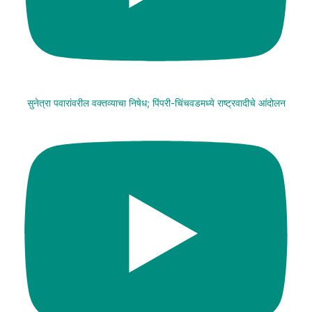
सुनेत्रा पवारांवरील वक्तव्याचा निषेध; पिंपरी-चिंचवडमध्ये राष्ट्रवादीचे आंदोलन