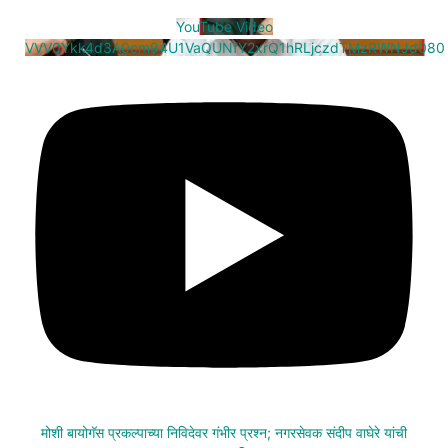
YouTube Video
VVV0Ykk4d3A0cm94U1VaQUNfY2xrQ1hRLjczdTMzRWNJd080
मोशी बायोगॅस प्रकल्पाच्या निविदेवर गंभीर प्रश्न; नगरसेवक संदीप वाघेरे यांची