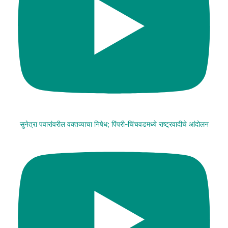
सुनेत्रा पवारांवरील वक्तव्याचा निषेध; पिंपरी-चिंचवडमध्ये राष्ट्रवादीचे आंदोलन