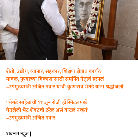
शेती, उद्योग, व्यापार, सहकार, शिक्षण क्षेत्रात कार्यरत
मावळ, पुण्याच्या विकासासाठी समर्पित नेतृत्वं हरपलं
–उपमुख्यमंत्री अजित पवार यांची कृष्णराव भेगडे यांना श्रद्धांजली
“भेगडे साहेबांची 17 जून रोजी हॉस्पिटलमध्ये
घेतलेली भेट शेवटची ठरेल असं वाटलं नव्हतं”
–उपमुख्यमंत्री अजित पवार
शबनम न्यूज |