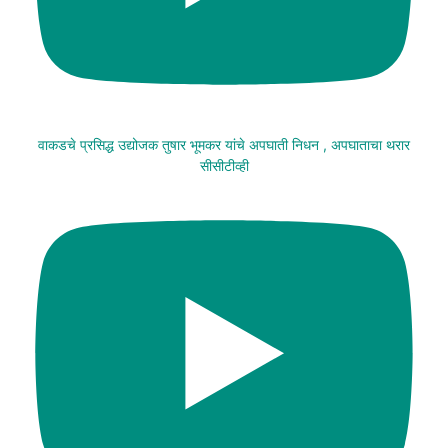
वाकडचे प्रसिद्ध उद्योजक तुषार भूमकर यांचे अपघाती निधन , अपघाताचा थरार
सीसीटीव्ही