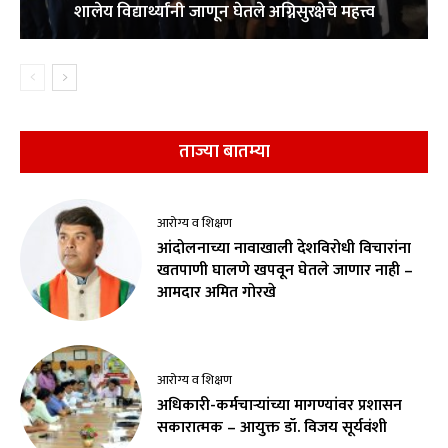
शालेय विद्यार्थ्यांनी जाणून घेतले अग्निसुरक्षेचे महत्त्व
ताज्या बातम्या
आरोग्य व शिक्षण
आंदोलनाच्या नावाखाली देशविरोधी विचारांना
खतपाणी घालणे खपवून घेतले जाणार नाही –
आमदार अमित गोरखे
आरोग्य व शिक्षण
अधिकारी-कर्मचाऱ्यांच्या मागण्यांवर प्रशासन
सकारात्मक – आयुक्त डॉ. विजय सूर्यवंशी