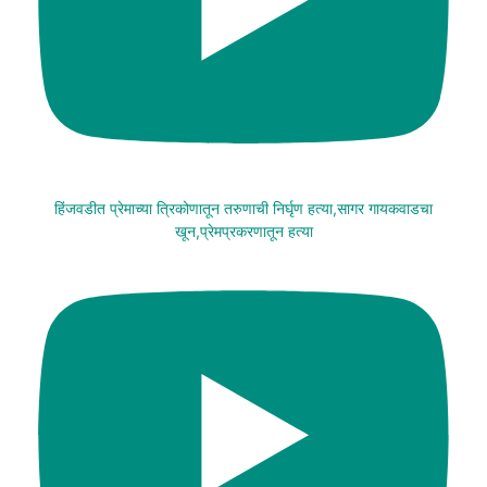
हिंजवडीत प्रेमाच्या त्रिकोणातून तरुणाची निर्घृण हत्या,सागर गायकवाडचा
खून,प्रेमप्रकरणातून हत्या