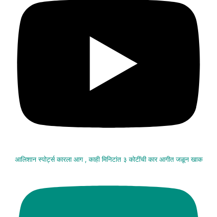
आलिशान स्पोर्ट्स कारला आग , काही मिनिटांत ३ कोटींची कार आगीत जळून खाक