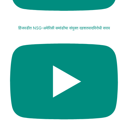
हिंजवडीत NSG-अमेरिकी कमांडोंचा संयुक्त दहशतवादविरोधी सराव