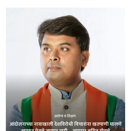
आरोग्य व शिक्षण
आंदोलनाच्या नावाखाली देशविरोधी विचारांना खतपाणी घालणे
खपवून घेतले जाणार नाही – आमदार अमित गोरखे