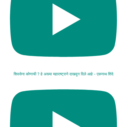
शिवसेना कोणाची ? हे अख्या महाराष्ट्राने दाखवून दिले आहे - एकनाथ शिंदे