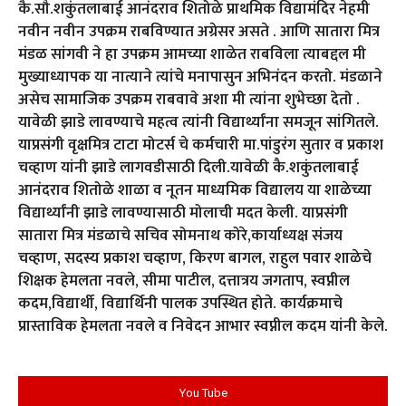
कै.सौ.शकुंतलाबाई आनंदराव शितोळे प्राथमिक विद्यामंदिर नेहमी
नवीन नवीन उपक्रम राबविण्यात अग्रेसर असते . आणि सातारा मित्र
मंडळ सांगवी ने हा उपक्रम आमच्या शाळेत राबविला त्याबद्दल मी
मुख्याध्यापक या नात्याने त्यांचे मनापासुन अभिनंदन करतो. मंडळाने
असेच सामाजिक उपक्रम राबवावे अशा मी त्यांना शुभेच्छा देतो .
यावेळी झाडे लावण्याचे महत्व त्यांनी विद्यार्थ्यांना समजून सांगितले.
याप्रसंगी वृक्षमित्र टाटा मोटर्स चे कर्मचारी मा.पांडुरंग सुतार व प्रकाश
चव्हाण यांनी झाडे लागवडीसाठी दिली.यावेळी कै.शकुंतलाबाई
आनंदराव शितोळे शाळा व नूतन माध्यमिक विद्यालय या शाळेच्या
विद्यार्थ्यांनी झाडे लावण्यासाठी मोलाची मदत केली. याप्रसंगी
सातारा मित्र मंडळाचे सचिव सोमनाथ कोरे,कार्याध्यक्ष संजय
चव्हाण, सदस्य प्रकाश चव्हाण, किरण बागल, राहुल पवार शाळेचे
शिक्षक हेमलता नवले, सीमा पाटील, दत्तात्रय जगताप, स्वप्नील
कदम,विद्यार्थी, विद्यार्थिनी पालक उपस्थित होते. कार्यक्रमाचे
प्रास्ताविक हेमलता नवले व निवेदन आभार स्वप्नील कदम यांनी केले.
You Tube