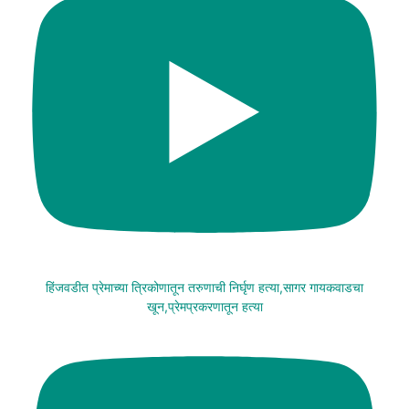
हिंजवडीत प्रेमाच्या त्रिकोणातून तरुणाची निर्घृण हत्या,सागर गायकवाडचा
खून,प्रेमप्रकरणातून हत्या