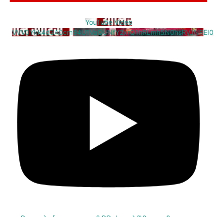
YouTube Video
VVV0Ykk4d3A0cm94U1VaQUNfY2xrQ1hRLmh5N0hsRVJNREI0