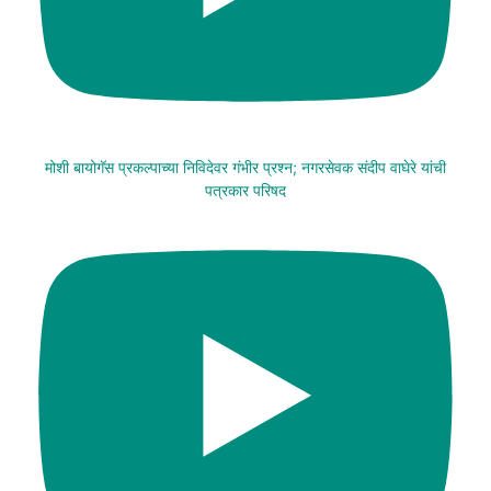
मोशी बायोगॅस प्रकल्पाच्या निविदेवर गंभीर प्रश्न; नगरसेवक संदीप वाघेरे यांची
पत्रकार परिषद