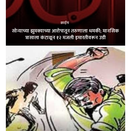
क्राईम
सोन्याच्या झुमक्याच्या आरोपातून तरुणाला धमकी; मानसिक
त्रासाला कंटाळून १२ मजली इमारतीवरून उडी