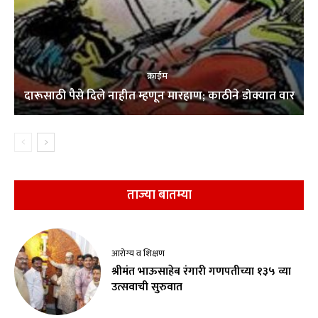
क्राईम
दारूसाठी पैसे दिले नाहीत म्हणून मारहाण; काठीने डोक्यात वार
ताज्या बातम्या
आरोग्य व शिक्षण
श्रीमंत भाऊसाहेब रंगारी गणपतीच्या १३५ व्या
उत्सवाची सुरुवात