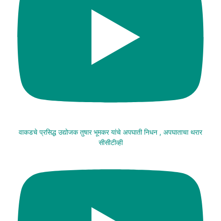
वाकडचे प्रसिद्ध उद्योजक तुषार भूमकर यांचे अपघाती निधन , अपघाताचा थरार
सीसीटीव्ही