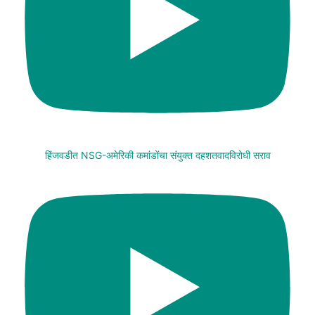
हिंजवडीत NSG-अमेरिकी कमांडोंचा संयुक्त दहशतवादविरोधी सराव