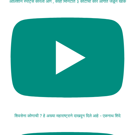
आलिशान स्पोर्ट्स कारला आग , काही मिनिटांत ३ कोटींची कार आगीत जळून खाक
शिवसेना कोणाची ? हे अख्या महाराष्ट्राने दाखवून दिले आहे - एकनाथ शिंदे