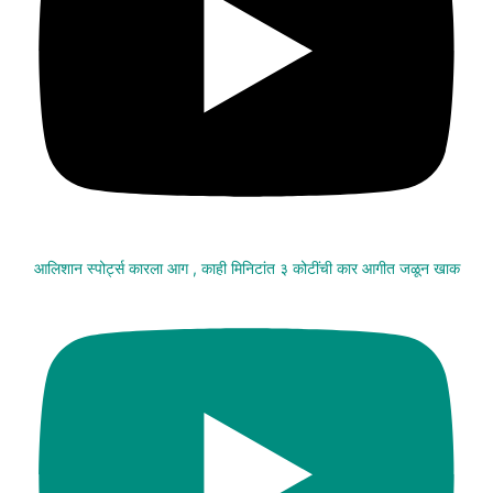
आलिशान स्पोर्ट्स कारला आग , काही मिनिटांत ३ कोटींची कार आगीत जळून खाक