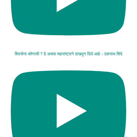
शिवसेना कोणाची ? हे अख्या महाराष्ट्राने दाखवून दिले आहे - एकनाथ शिंदे