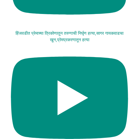
हिंजवडीत प्रेमाच्या त्रिकोणातून तरुणाची निर्घृण हत्या,सागर गायकवाडचा
खून,प्रेमप्रकरणातून हत्या