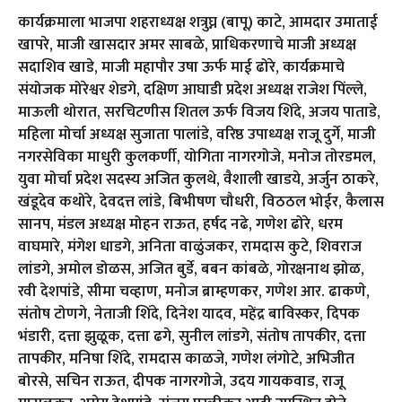
कार्यक्रमाला भाजपा शहराध्यक्ष शत्रुघ्न (बापू) काटे, आमदार उमाताई
खापरे, माजी खासदार अमर साबळे, प्राधिकरणाचे माजी अध्यक्ष
सदाशिव खाडे, माजी महापौर उषा ऊर्फ माई ढोरे, कार्यक्रमाचे
संयोजक मोरेश्वर शेडगे, दक्षिण आघाडी प्रदेश अध्यक्ष राजेश पिंल्ले,
माऊली थोरात, सरचिटणीस शितल ऊर्फ विजय शिंदे, अजय पाताडे,
महिला मोर्चा अध्यक्ष सुजाता पालांडे, वरिष्ठ उपाध्यक्ष राजू दुर्गे, माजी
नगरसेविका माधुरी कुलकर्णी, योगिता नागरगोजे, मनोज तोरडमल,
युवा मोर्चा प्रदेश सदस्य अजित कुलथे, वैशाली खाडये, अर्जुन ठाकरे,
खंडूदेव कथोरे, देवदत्त लांडे, बिभीषण चौधरी, विठठल भोईर, कैलास
सानप, मंडल अध्यक्ष मोहन राऊत, हर्षद नढे, गणेश ढोरे, धरम
वाघमारे, मंगेश धाडगे, अनिता वाळुंजकर, रामदास कुटे, शिवराज
लांडगे, अमोल डोळस, अजित बुर्डे, बबन कांबळे, गोरक्षनाथ झोळ,
रवी देशपांडे, सीमा चव्हाण, मनोज ब्राम्हणकर, गणेश आर. ढाकणे,
संतोष टोणगे, नेताजी शिंदे, दिनेश यादव, महेंद्र बाविस्कर, दिपक
भंडारी, दत्ता झुळूक, दत्ता ढगे, सुनील लांडगे, संतोष तापकीर, दत्ता
तापकीर, मनिषा शिंदे, रामदास काळजे, गणेश लंगोटे, अभिजीत
बोरसे, सचिन राऊत, दीपक नागरगोजे, उदय गायकवाड, राजू