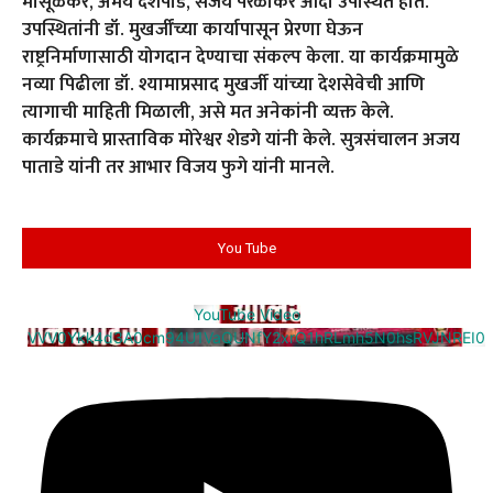
मासूळकर, अमेय देशपांडे, संजय परळीकर आदी उपस्थित होते.
उपस्थितांनी डॉ. मुखर्जींच्या कार्यापासून प्रेरणा घेऊन
राष्ट्रनिर्माणासाठी योगदान देण्याचा संकल्प केला. या कार्यक्रमामुळे
नव्या पिढीला डॉ. श्यामाप्रसाद मुखर्जी यांच्या देशसेवेची आणि
त्यागाची माहिती मिळाली, असे मत अनेकांनी व्यक्त केले.
कार्यक्रमाचे प्रास्ताविक मोरेश्वर शेडगे यांनी केले. सुत्रसंचालन अजय
पाताडे यांनी तर आभार विजय फुगे यांनी मानले.
You Tube
YouTube Video
VVV0Ykk4d3A0cm94U1VaQUNfY2xrQ1hRLmh5N0hsRVJNREI0