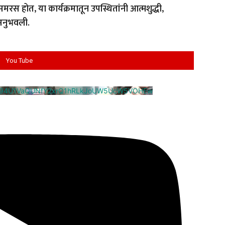
रस होत, या कार्यक्रमातून उपस्थितांनी आत्मशुद्धी,
अनुभवली.
You Tube
cm94U1VaQUNfY2xrQ1hRLkJoUW5UcW5VOHEw