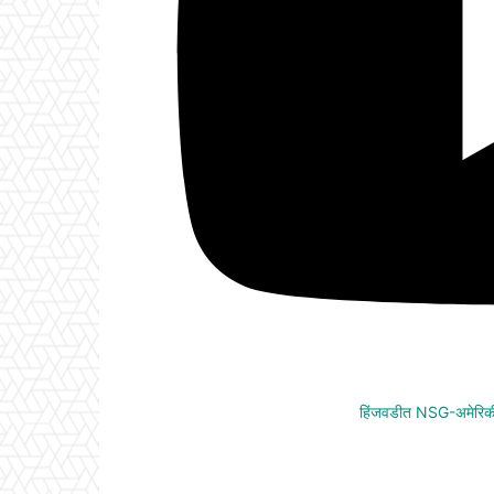
हिंजवडीत NSG-अमेरिकी 