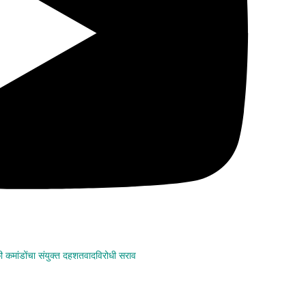
कमांडोंचा संयुक्त दहशतवादविरोधी सराव