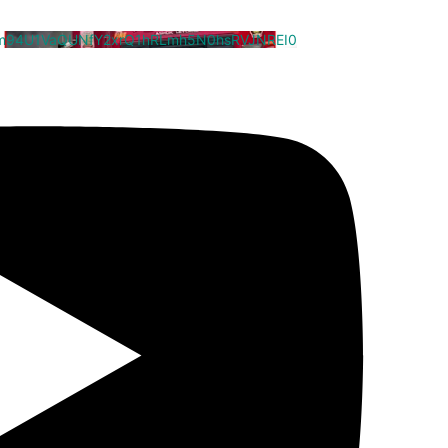
cm94U1VaQUNfY2xrQ1hRLmh5N0hsRVJNREI0