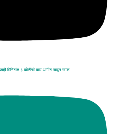
 काही मिनिटांत ३ कोटींची कार आगीत जळून खाक