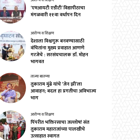
आरोग्य व शिक्षण
‘एमआयटी एडीटी’ विद्यापीठाचा
मंगळवारी ११वा वर्धापन दिन
आरोग्य व शिक्षण
देशाला विश्वगुरू बनवण्यासाठी
वंचितांना मुख्य प्रवाहात आणणे
गरजेचे : सरसंघचालक डाॅ. मोहन
भागवत
ताज्या बातम्या
तुकाराम मुंढे यांचे ‘जेन झी’ला
आवाहन; बदल हा प्रगतीचा अविभाज्य
भाग
आरोग्य व शिक्षण
पिंपरीत भक्तिरसाचा जल्लोष! संत
तुकाराम महाराजांच्या पालखीचे
उत्साहात स्वागत