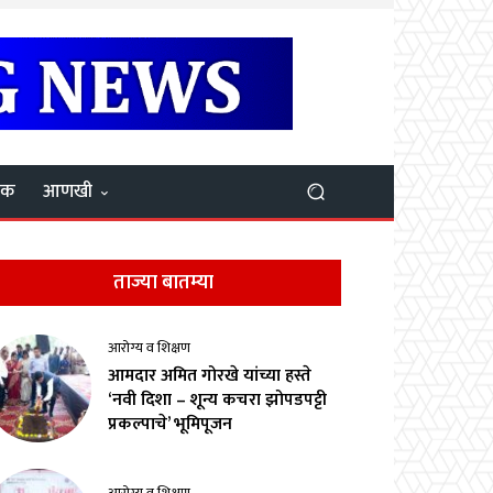
यक
आणखी
ताज्या बातम्या
आरोग्य व शिक्षण
आमदार अमित गोरखे यांच्या हस्ते
‘नवी दिशा – शून्य कचरा झोपडपट्टी
प्रकल्पाचे’ भूमिपूजन