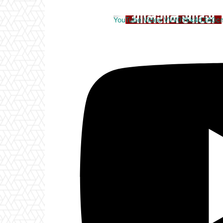
YouTube Video VVV0Ykk4d3A0