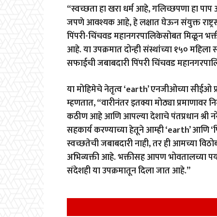
“स्वच्छता हा खरा धर्म आहे, गलिच्छपणा हा पाप आह
जपणे आवश्यक आहे, हे लक्षात घेऊन संयुक्त राष्ट्रस
पिंपरी-चिंचवड महानगरपालिकेसोबत मिळून भक्ती
आहे. या उपक्रमात दोन्ही संस्थांच्या १५० महि
सफाईची जबाबदारी पिंपरी चिंचवड महानगरपालि
या मोहिमेचे नेतृत्व ‘earth’ एनजीओच्या सीईओ प
म्हणतात, “वारीनंतर इतक्या मोठ्या प्रमाणावर नि
कठीण आहे आणि आपल्या देशाचे पंतप्रधान श्री नरेंद
सहकार्य करण्याच्या हेतूने आम्ही ‘earth’ आणि ‘प
स्वच्छतेची जबाबदारी नाही, तर ही आमच्या वि
अभिव्यक्ती आहे. भक्तीसह आपण भोवतालच्या प
संदेशही या उपक्रमातून दिला जात आहे.”