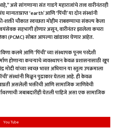
े,” असे सांगणाऱ्या संत गाडगे महाराजांचे तत्त्व वारीनंतरही
ंघ मान्यताप्राप्त ‘earth’ आणि ‘पिंची’ या दोन संस्थांनी
-शक्ती चौकात स्वच्छता मोहीम राबवण्याचा संकल्प केला
ला स्वयंसेवक सहभागी होणार असून, वारीनंतर झालेला कचरा
का (PCMC) सोबत आपल्या खांद्यावर घेणार आहेत.
्रविणा कलमे आणि ‘पिंची’ च्या संस्थापक पूनम परदेशी
र्माण होणाऱ्या कचर्‍याचे व्यवस्थापन केवळ प्रशासनासाठी खूप
्र मोदी यांच्या स्वच्छ भारत अभियान या स्तुत्य उपक्रमाला
िंची’ संस्थांनी मिळून पुढाकार घेतला आहे. ही केवळ
ठोबाप्रती असलेली भक्तीची आणि सामाजिक जाणिवेची
र्यावरणाची जबाबदारीही घेतली पाहिजे असा एक सामाजिक
You Tube