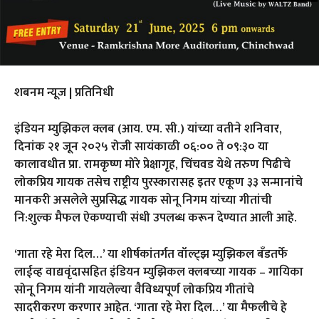
शबनम न्यूज | प्रतिनिधी
इंडियन म्युझिकल क्लब (आय. एम. सी.) यांच्या वतीने शनिवार,
दिनांक २१ जून २०२५ रोजी सायंकाळी ०६:०० ते ०९:३० या
कालावधीत प्रा. रामकृष्ण मोरे प्रेक्षागृह, चिंचवड येथे तरुण पिढीचे
लोकप्रिय गायक तसेच राष्ट्रीय पुरस्कारासह इतर एकूण ३३ सन्मानांचे
मानकरी असलेले सुप्रसिद्ध गायक सोनू निगम यांच्या गीतांची
नि:शुल्क मैफल ऐकण्याची संधी उपलब्ध करून देण्यात आली आहे.
‘गाता रहे मेरा दिल…’ या शीर्षकांतर्गत वॉल्ट्झ म्युझिकल बँडतर्फे
लाईव्ह वाद्यवृंदासहित इंडियन म्युझिकल क्लबच्या गायक – गायिका
सोनू निगम यांनी गायलेल्या वैविध्यपूर्ण लोकप्रिय गीतांचे
सादरीकरण करणार आहेत. ‘गाता रहे मेरा दिल…’ या मैफलीचे हे