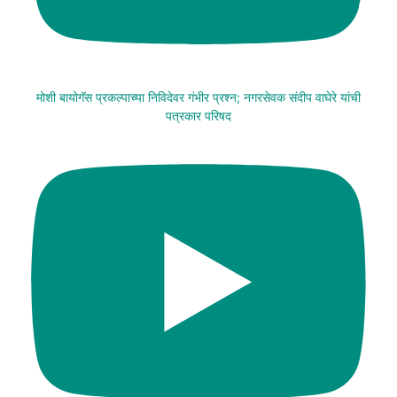
मोशी बायोगॅस प्रकल्पाच्या निविदेवर गंभीर प्रश्न; नगरसेवक संदीप वाघेरे यांची
पत्रकार परिषद