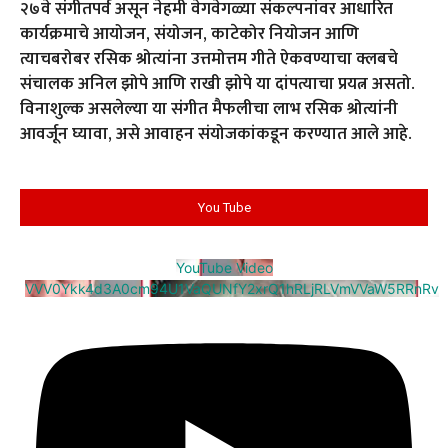
२७वे संगीतपर्व असून नेहमी वेगवेगळ्या संकल्पनांवर आधारित
कार्यक्रमाचे आयोजन, संयोजन, काटेकोर नियोजन आणि
त्याचबरोबर रसिक श्रोत्यांना उत्तमोत्तम गीते ऐकवण्याचा क्लबचे
संचालक अनिल झोपे आणि राखी झोपे या दांपत्याचा प्रयत्न असतो.
विनाशुल्क असलेल्या या संगीत मैफलीचा लाभ रसिक श्रोत्यांनी
आवर्जून घ्यावा, असे आवाहन संयोजकांकडून करण्यात आले आहे.
You Tube
YouTube Video
VVV0Ykk4d3A0cm94U1VaQUNfY2xrQ1hRLjRLVmVVaW5RRnRv