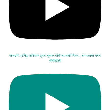
वाकडचे प्रसिद्ध उद्योजक तुषार भूमकर यांचे अपघाती निधन , अपघाताचा थरार
सीसीटीव्ही