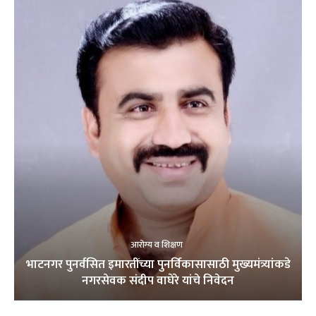
आरोग्य व शिक्षण
भाटनगर पुनर्वसित इमारतींच्या पुनर्विकासासाठी मुख्यमंत्र्यांकडे
नगरसेवक संदीप वाघेरे यांचे निवेदन