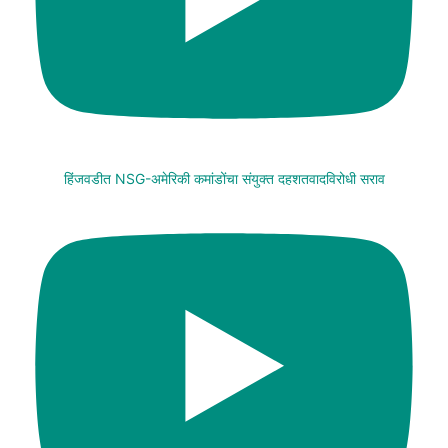
हिंजवडीत NSG-अमेरिकी कमांडोंचा संयुक्त दहशतवादविरोधी सराव