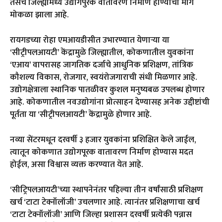
तसेच जिल्ह्यांमध्ये उद्योगपुरक वातावरण निर्माण होण्याचा मार्ग
मोकळा झाला आहे.
रायगडच्या रोहा एमआयडीसीत उभारण्यात येणाऱ्या या
‘सीट्रीपलआयटी’ केंद्रामुळे जिल्ह्यातील, कोकणातील युवकांना
‘एआय’ वापरासह जागतिक दर्जाचे आधुनिक प्रशिक्षण, तांत्रिक
कौशल्य विकास, रोजगार, स्वयंरोजगाराची संधी मिळणार आहे.
उद्योगक्षेत्राला स्थानिक पातळीवर कुशल मनुष्यबळ उपलब्ध होणार
आहे. कोकणातील नवउद्योगांना प्रोत्साहन देण्यासह अनेक उद्दीष्टांची
पूर्तता या ‘सीट्रीपलआयटी’ केंद्रामुळे होणार आहे.
नव्या सेंटरमधून दरवर्षी ३ हजार युवकांना प्रशिक्षित केले जाईल,
त्यातून कोकणात उद्योगपूरक वातावरण निर्माण होण्यास मदत
होईल, असा विश्वास व्यक्त करण्यात येत आहे.
‘सीट्रिपलआयटी’च्या स्थापनेनंतर पहिल्या तीन वर्षांसाठी प्रशिक्षण
खर्च ‘टाटा टेक्नॉलॉजी’ उचलणार आहे. त्यानंतर प्रशिक्षणाचा खर्च
‘टाटा टेक्नॉलॉजी’ आणि जिल्हा प्रशासन दरवर्षी प्रत्येकी पन्नास