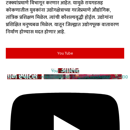
टक्क्यांप्रमाणे विभागून करणार आहेत. यामुळे रायगडसह
कोकणातील युवकांना उद्योगक्षेत्राच्या गरजेप्रमाणे औद्योगिक,
तांत्रिक प्रशिक्षण मिळेल. त्यांची कौशल्यवृद्धी होईल. उद्योगांना
प्रशिक्षित मनुष्यबळ मिळेल. यातून जिल्ह्यात उद्योगपूरक वातावरण
निर्माण होण्यास मदत होणार आहे.
You Tube
YouTube Video
VVV0Ykk4d3A0cm94U1VaQUNfY2xrQ1hRLmh5N0hsRVJNREI0