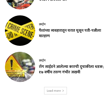
क्राईम
पैशांच्या व्यवहारातून घरात घुसून पती-पत्नीला
मारहाण
क्राईम
रॉंग साईडने आलेल्या कारची दुचाकीला धडक;
१७ वर्षीय तरुण गंभीर जखमी
Load more