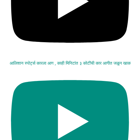
आलिशान स्पोर्ट्स कारला आग , काही मिनिटांत ३ कोटींची कार आगीत जळून खाक