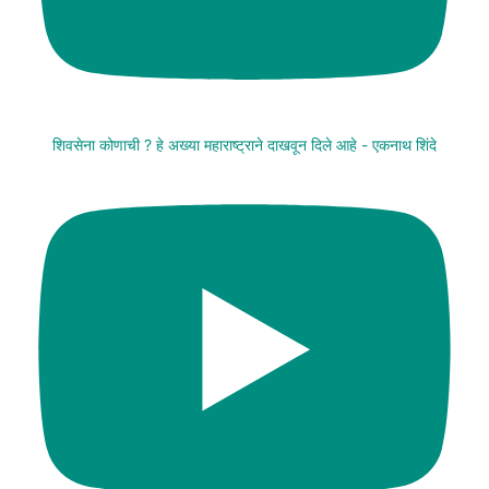
शिवसेना कोणाची ? हे अख्या महाराष्ट्राने दाखवून दिले आहे - एकनाथ शिंदे