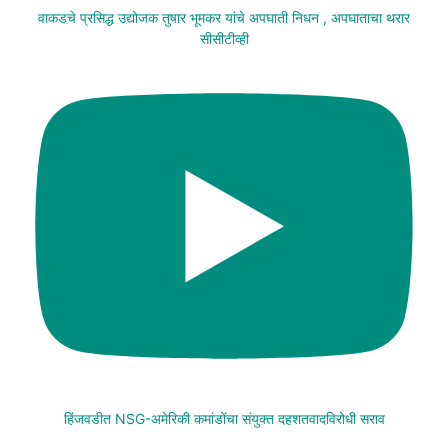
वाकडचे प्रसिद्ध उद्योजक तुषार भूमकर यांचे अपघाती निधन , अपघाताचा थरार
सीसीटीव्ही
हिंजवडीत NSG-अमेरिकी कमांडोंचा संयुक्त दहशतवादविरोधी सराव