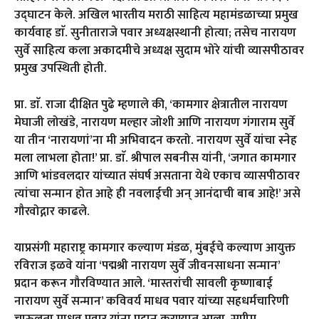
उद्घाटन केले. अखिल भारतीय मराठी साहित्य महामंडळाच्या प्रमुख
कार्यवाह डाॅ. सुनीताराजे पवार अध्यक्षस्थानी होत्या; तसेच नारायण
सुर्वे साहित्य कला अकादमीचे अध्यक्ष सुदाम भोरे यांची व्यासपीठावर
प्रमुख उपस्थिती होती.
प्रा. डाॅ. राजा दीक्षित पुढे म्हणाले की, ‘कामगार क्षेत्रातील नारायण
मेघाजी लोखंडे, नारायण मल्हार जोशी आणि नारायण गंगाराम सुर्वे
या तीन ‘नारायणां’ना मी अभिवादन करतो. नारायण सुर्वे यांचा स्नेह
मला लाभला होता!’ प्रा. डाॅ. श्रीपाल सबनीस यांनी, ‘जगात कामगार
आणि भांडवलदार यांच्यात संघर्ष असताना येथे एकाच व्यासपीठावर
त्यांचा सन्मान होत आहे ही नवलाईची अन् आनंदाची बाब आहे!’ असे
गौरवोद्गार काढले.
याप्रसंगी महाराष्ट्र कामगार कल्याण मंडळ, मुंबईचे कल्याण आयुक्त
रविराज इळवे यांना ‘पद्मश्री नारायण सुर्वे जीवनसाधना सन्मान’
प्रदान करून गौरविण्यात आले. ‘मास्तरांची सावली कृष्णाबाई
नारायण सुर्वे सन्मान’ कविवर्य माधव पवार यांच्या सहधर्मचारिणी
चारुलता माधव पवार यांना प्रदान करण्यात आला. सुप्रीम