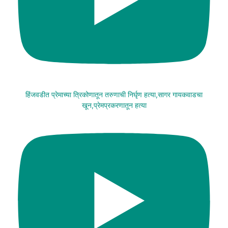
हिंजवडीत प्रेमाच्या त्रिकोणातून तरुणाची निर्घृण हत्या,सागर गायकवाडचा
खून,प्रेमप्रकरणातून हत्या