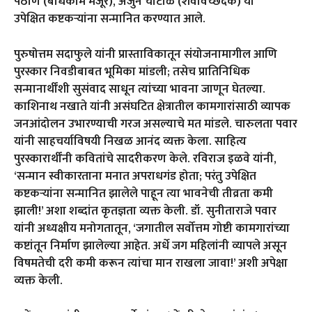
पठाण (बांधकाम मजूर), अर्जुन चाटाळे (शवविच्छेदक) या
उपेक्षित कष्टकऱ्यांना सन्मानित करण्यात आले.
पुरुषोत्तम सदाफुले यांनी प्रास्ताविकातून संयोजनामागील आणि
पुरस्कार निवडीबाबत भूमिका मांडली; तसेच प्रातिनिधिक
सन्मानार्थींशी सुसंवाद साधून त्यांच्या भावना जाणून घेतल्या.
काशिनाथ नखाते यांनी असंघटित क्षेत्रातील कामगारांसाठी व्यापक
जनआंदोलन उभारण्याची गरज असल्याचे मत मांडले. चारुलता पवार
यांनी साहचर्याविषयी निखळ आनंद व्यक्त केला. साहित्य
पुरस्कारार्थींनी कवितांचे सादरीकरण केले. रविराज इळवे यांनी,
‘सन्मान स्वीकारताना मनात अपराधगंड होता; परंतु उपेक्षित
कष्टकऱ्यांना सन्मानित झालेले पाहून त्या भावनेची तीव्रता कमी
झाली!’ अशा शब्दांत कृतज्ञता व्यक्त केली. डॉ. सुनीताराजे पवार
यांनी अध्यक्षीय मनोगतातून, ‘जगातील सर्वोत्तम गोष्टी कामगारांच्या
कष्टांतून निर्माण झालेल्या आहेत. अर्धे जग महिलांनी व्यापले असून
विषमतेची दरी कमी करून त्यांचा मान राखला जावा!’ अशी अपेक्षा
व्यक्त केली.