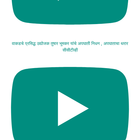
वाकडचे प्रसिद्ध उद्योजक तुषार भूमकर यांचे अपघाती निधन , अपघाताचा थरार
सीसीटीव्ही