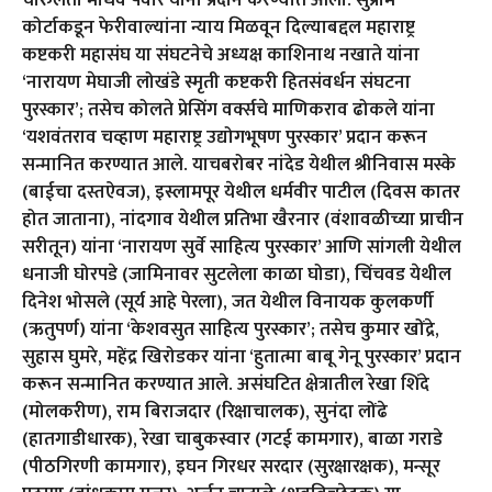
कोर्टाकडून फेरीवाल्यांना न्याय मिळवून दिल्याबद्दल महाराष्ट्र
कष्टकरी महासंघ या संघटनेचे अध्यक्ष काशिनाथ नखाते यांना
‘नारायण मेघाजी लोखंडे स्मृती कष्टकरी हितसंवर्धन संघटना
पुरस्कार’; तसेच कोलते प्रेसिंग वर्क्सचे माणिकराव ढोकले यांना
‘यशवंतराव चव्हाण महाराष्ट्र उद्योगभूषण पुरस्कार’ प्रदान करून
सन्मानित करण्यात आले. याचबरोबर नांदेड येथील श्रीनिवास मस्के
(बाईचा दस्तऐवज), इस्लामपूर येथील धर्मवीर पाटील (दिवस कातर
होत जाताना), नांदगाव येथील प्रतिभा खैरनार (वंशावळीच्या प्राचीन
सरीतून) यांना ‘नारायण सुर्वे साहित्य पुरस्कार’ आणि सांगली येथील
धनाजी घोरपडे (जामिनावर सुटलेला काळा घोडा), चिंचवड येथील
दिनेश भोसले (सूर्य आहे पेरला), जत येथील विनायक कुलकर्णी
(ऋतुपर्ण) यांना ‘केशवसुत साहित्य पुरस्कार’; तसेच कुमार खोंद्रे,
सुहास घुमरे, महेंद्र खिरोडकर यांना ‘हुतात्मा बाबू गेनू पुरस्कार’ प्रदान
करून सन्मानित करण्यात आले. असंघटित क्षेत्रातील रेखा शिंदे
(मोलकरीण), राम बिराजदार (रिक्षाचालक), सुनंदा लोंढे
(हातगाडीधारक), रेखा चाबुकस्वार (गटई कामगार), बाळा गराडे
(पीठगिरणी कामगार), इघन गिरधर सरदार (सुरक्षारक्षक), मन्सूर