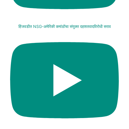
हिंजवडीत NSG-अमेरिकी कमांडोंचा संयुक्त दहशतवादविरोधी सराव