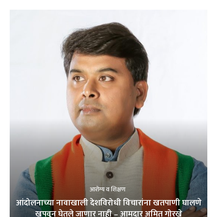
आरोग्य व शिक्षण
आंदोलनाच्या नावाखाली देशविरोधी विचारांना खतपाणी घालणे
खपवून घेतले जाणार नाही – आमदार अमित गोरखे