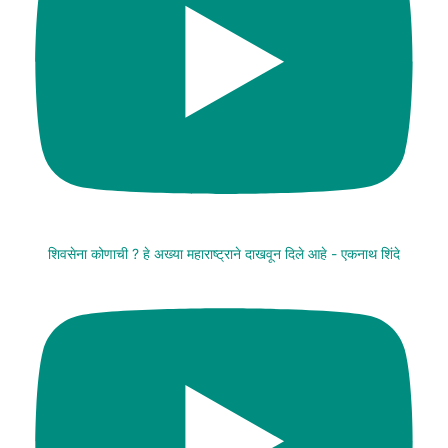
शिवसेना कोणाची ? हे अख्या महाराष्ट्राने दाखवून दिले आहे - एकनाथ शिंदे