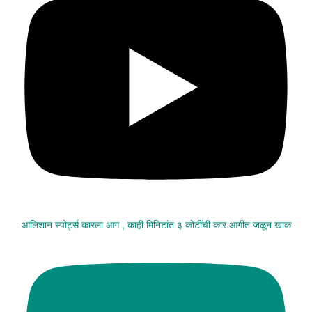
आलिशान स्पोर्ट्स कारला आग , काही मिनिटांत ३ कोटींची कार आगीत जळून खाक