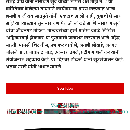
राजेंद्र वाघ यांनी नारायण सुर्वे यांच्या ‘डोंगरी शेत माझं गं…’ या
कवितेच्या केलेल्या गायनाने कार्यक्रमाचा प्रारंभ करण्यात आला.
श्रमश्री बाजीराव सातपुते यांनी ‘एकटाच आलो नाही, युगाचीही साथ
आहे’ या व्याख्यानातून नारायण मेघाजी लोखंडे आणि नारायण सुर्वे
यांचा जीवनपट मांडला. मान्यवरांच्या हस्ते प्रतिमा काळे लिखित
‘अहिल्याबाई होळकर’ या पुस्तकाचे प्रकाशन करण्यात आले. महेंद्र
भारती, मानसी चिटणीस, प्रभाकर वाघोले, जयश्री श्रीखंडे, जयवंत
भोसले, प्रा. प्रभाकर दाभाडे, एकनाथ उगले, प्रदीप गांधलीकर यांनी
संयोजनात सहकार्य केले. प्रा. दिगंबर ढोकले यांनी सूत्रसंचालन केले.
अरुण गराडे यांनी आभार मानले.
You Tube
YouTube Video
VVV0Ykk4d3A0cm94U1VaQUNfY2xrQ1hRLmh5N0hsRVJNREI0