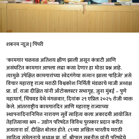
शबनम न्यूज | पिंपरी
‘कामगार चळवळ अतिशय क्षीण झाली असून कंत्राटी आणि
असंघटित कामगार आपला लढा कसा देणार हा मोठा प्रश्न आहे.
त्यामुळे उपेक्षित कामगारांच्या स्वेदगंगेचा सन्मान झाला पाहिजे!’ असे
विचार महाराष्ट्र राज्य मराठी विश्वकोश निर्मिती मंडळाचे माजी अध्यक्ष
प्रा. डाॅ. राजा दीक्षित यांनी ऑटोक्लस्टर सभागृह, जुना मुंबई – पुणे
महामार्ग, चिंचवड येथे मंगळवार, दिनांक २९ एप्रिल २०२५ रोजी व्यक्त
केले. आंतरराष्ट्रीय कामगारदिन आणि महाराष्ट्र राज्याच्या
स्थापनादिनानिमित्त नारायण सुर्वे साहित्य कला अकादमी आयोजित
तेहतिसाव्या श्रम – उद्योग परिषदेत विविध पुरस्कार प्रदान करीत
असताना डाॅ. दीक्षित बोलत होते. ८९व्या अखिल भारतीय मराठी
साहित्य संमेलनाचे अध्यक्ष प्रा. डाॅ. श्रीपाल सबनीस यांनी परिषदेचे