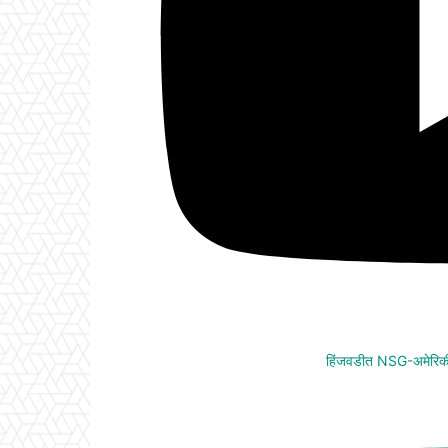
हिंजवडीत NSG-अमेरिकी 