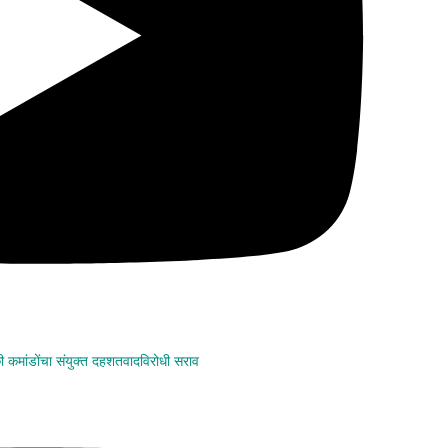
कमांडोंचा संयुक्त दहशतवादविरोधी सराव