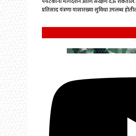
पर्यटकांना मार्गदर्शन आणि संरक्षण देऊ शकतील.
प्रतिसाद यंत्रणा यासारख्या सुविधा उपलब्ध होती
YouTube Video VVV0Ykk4d3A0