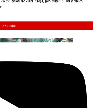
 पर्यटन स्थळांवर सीसीटीव्ही, हेल्पलाईन आणि तत्काळ
ल.
You Tube
cm94U1VaQUNfY2xrQ1hRLkJoUW5UcW5VOHEw